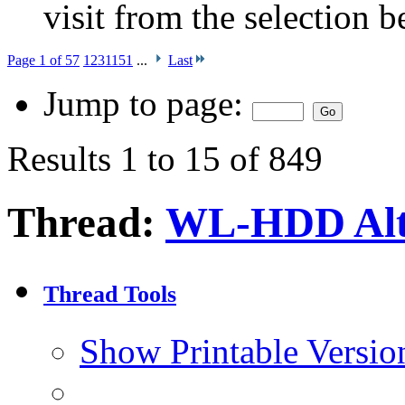
visit from the selection b
Page 1 of 57
1
2
3
11
51
...
Last
Jump to page:
Results 1 to 15 of 849
Thread:
WL-HDD Alt
Thread Tools
Show Printable Versio