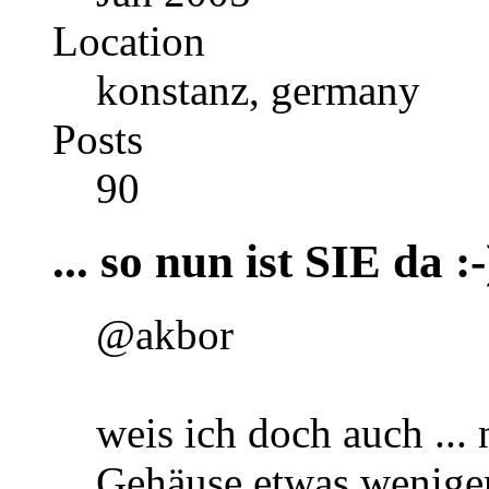
Location
konstanz, germany
Posts
90
... so nun ist SIE da :-
@akbor
weis ich doch auch ... 
Gehäuse etwas weniger 