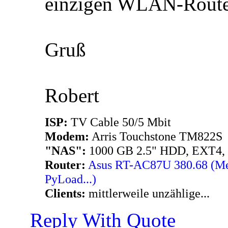
einzigen WLAN-Router
Gruß
Robert
ISP:
TV Cable 50/5 Mbit
Modem:
Arris Touchstone TM822S
"NAS":
1000 GB 2.5" HDD, EXT4,
Router:
Asus RT-AC87U 380.68 (Merl
PyLoad...)
Clients:
mittlerweile unzählige...
Reply With Quote