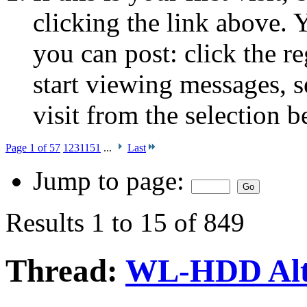
clicking the link above.
you can post: click the r
start viewing messages, s
visit from the selection b
Page 1 of 57
1
2
3
11
51
...
Last
Jump to page:
Results 1 to 15 of 849
Thread:
WL-HDD Alt