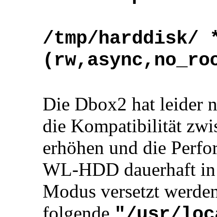
/tmp/harddisk/ 
(rw,async,no_ro
Die Dbox2 hat leider 
die Kompatibilität zw
erhöhen und die Perfo
WL-HDD dauerhaft in 
Modus versetzt werden
folgende
"/usr/loc