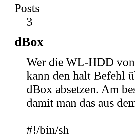
Posts
3
dBox
Wer die WL-HDD von d
kann den halt Befehl ü
dBox absetzen. Am bes
damit man das aus de
#!/bin/sh