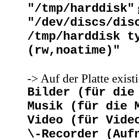
"/tmp/harddisk"
"/dev/discs/dis
/tmp/harddisk t
(rw,noatime)"
-> Auf der Platte exist
Bilder (für die
Musik (für die 
Video (für Vide
\-Recorder (Auf