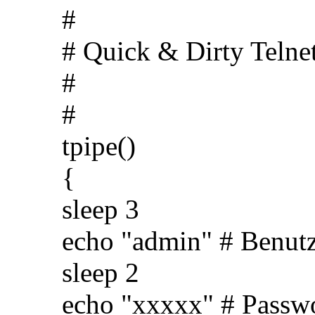
#
# Quick & Dirty Telnet
#
#
tpipe()
{
sleep 3
echo "admin" # Benut
sleep 2
echo "xxxxx" # Passw