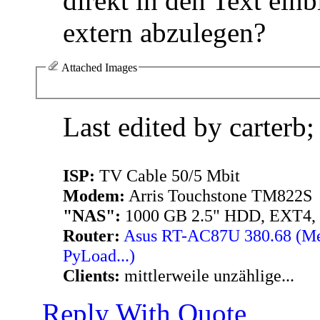
direkt in den Text ein
extern abzulegen?
Attached Images
Last edited by carterb
ISP:
TV Cable 50/5 Mbit
Modem:
Arris Touchstone TM822S
"NAS":
1000 GB 2.5" HDD, EXT4,
Router:
Asus RT-AC87U 380.68 (Merl
PyLoad...)
Clients:
mittlerweile unzählige...
Reply With Quote