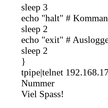
sleep 3
echo "halt" # Komma
sleep 2
echo "exit" # Auslogg
sleep 2
}
tpipe|telnet 192.168.
Nummer
Viel Spass!