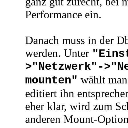
ganz gut zurecht, bei 
Performance ein.
Danach muss in der Db
werden. Unter
"Eins
>"Netzwerk"->"N
wählt man 
mounten"
editiert ihn entsprech
eher klar, wird zum Sc
anderen Mount-Option