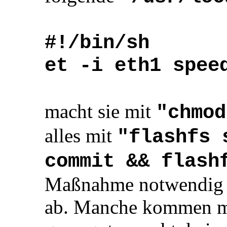
#!/bin/sh
et -i eth1 spee
macht sie mit
"chmod
alles mit
"flashfs 
commit && flash
Maßnahme notwendig i
ab. Manche kommen mi