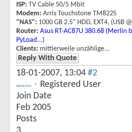
ISP:
TV Cable 50/5 Mbit
Modem:
Arris Touchstone TM822S
"NAS":
1000 GB 2.5" HDD, EXT4, (USB 
Router:
Asus RT-AC87U 380.68 (Merlin bu
PyLoad...)
Clients:
mittlerweile unzählige...
Reply With Quote
18-01-2007,
13:04
#2
Registered User
demichve
Join Date
Feb 2005
Posts
3