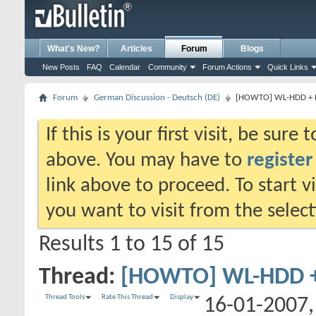
What's New?
Articles
Forum
Blogs
New Posts
FAQ
Calendar
Community
Forum Actions
Quick Links
Forum
German Discussion - Deutsch (DE)
[HOWTO] WL-HDD + 
If this is your first visit, be sure
above. You may have to
register
link above to proceed. To start 
you want to visit from the selec
Results 1 to 15 of 15
Thread:
[HOWTO] WL-HDD 
Thread Tools
Rate This Thread
Display
16-01-2007