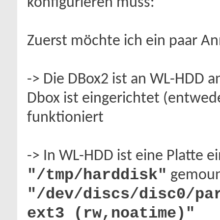
konfigurieren muss:
Zuerst möchte ich ein paar A
-> Die DBox2 ist an WL-HDD a
Dbox ist eingerichtet (entwed
funktioniert
-> In WL-HDD ist eine Platte 
"/tmp/harddisk"
gemount
"/dev/discs/disc0/pa
ext3 (rw,noatime)"