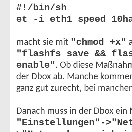
#!/bin/sh
et -i eth1 speed 10h
"chmod +x"
macht sie mit
a
"flashfs save && fla
enable"
. Ob diese Maßnahm
der Dbox ab. Manche kommen 
ganz gut zurecht, bei manchen
Danach muss in der Dbox ein 
"Einstellungen"->"Ne