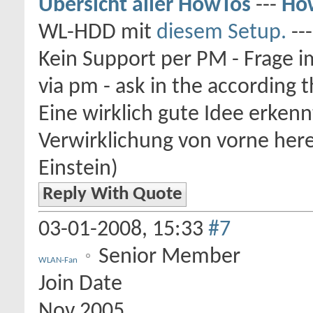
Übersicht aller HowTos
---
How
WL-HDD mit
diesem Setup.
--
Kein Support per PM - Frage i
via pm - ask in the according 
Eine wirklich gute Idee erkenn
Verwirklichung von vorne here
Einstein)
Reply With Quote
03-01-2008,
15:33
#7
Senior Member
WLAN-Fan
Join Date
Nov 2005