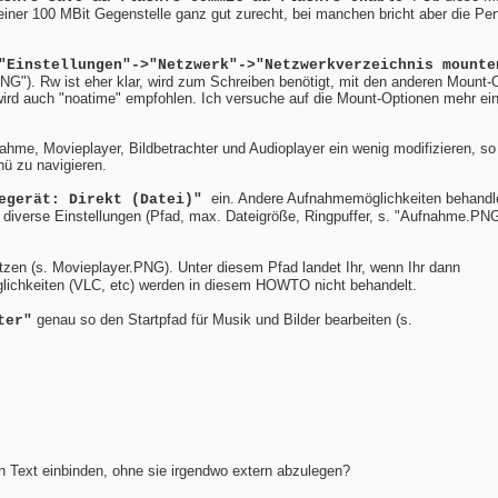
iner 100 MBit Gegenstelle ganz gut zurecht, bei manchen bricht aber die Pe
"Einstellungen"->"Netzwerk"->"Netzwerkverzeichnis mounte
PNG"). Rw ist eher klar, wird zum Schreiben benötigt, mit den anderen Mount-
ird auch "noatime" empfohlen. Ich versuche auf die Mount-Optionen mehr ei
nahme, Movieplayer, Bildbetrachter und Audioplayer ein wenig modifizieren, so
nü zu navigieren.
ein. Andere Aufnahmemöglichkeiten behandle
megerät: Direkt (Datei)"
diverse Einstellungen (Pfad, max. Dateigröße, Ringpuffer, s. "Aufnahme.PNG
tzen (s. Movieplayer.PNG). Unter diesem Pfad landet Ihr, wenn Ihr dann
lichkeiten (VLC, etc) werden in diesem HOWTO nicht behandelt.
genau so den Startpfad für Musik und Bilder bearbeiten (s.
ter"
den Text einbinden, ohne sie irgendwo extern abzulegen?