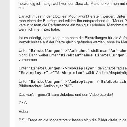
notwendig ist, hängt wohl von der Dbox ab. Manche kommen mit e
ein.
Danach muss in der Dbox ein Mount-Punkt erstellt werden. Unter
man einen der Einträge und editiert ihn entsprechend (s. "Mount.
versucht man die Performance ein wenig zu erhöhen. Manchmal w
wenn ich mehr Zeit habe.
Ist es erledigt, dann kann man noch die Einstellungen für die Auf
Verzeichnisse auf der Platte gleich gefunden werden, ohne im Me
Unter
stellt man
"Einstellungen"->"Aufnahme"
"Aufnah
nicht. Dann weiter unter
"Direktaufnahme Einstellungen"
vornehmen.
Unter
den Start-Pfad se
"Einstellungen"->"Movieplayer"
wählt. Andere Abspielmög
"Movieplayer"->"TS Abspielen"
Unter
"Einstellungen"->"Audioplayer / Bildbetrach
Bildbetrachter_Audioplayer.PNG)
Das war's - genießt Eure Jukebox und den Videorecorder!
Gruß
Robert
P.S.: Frage an die Moderatoren: lassen sich die Bilder direkt in 