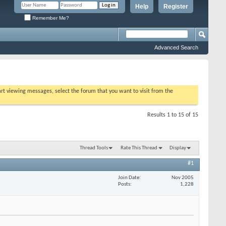
Help
Register
Remember Me?
Advanced Search
tart viewing messages, select the forum that you want to visit from the
Results 1 to 15 of 15
Thread Tools
Rate This Thread
Display
#1
Join Date
Nov 2005
Posts
1,228