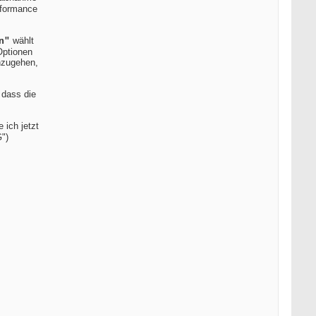
rformance
wählt
n"
Optionen
nzugehen,
 dass die
 ich jetzt
")