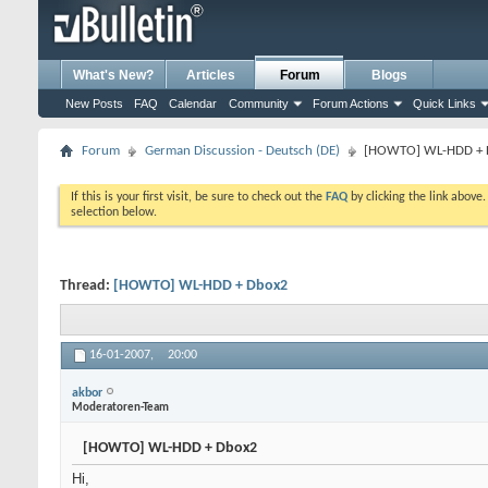
What's New?
Articles
Forum
Blogs
New Posts
FAQ
Calendar
Community
Forum Actions
Quick Links
Forum
German Discussion - Deutsch (DE)
[HOWTO] WL-HDD + 
If this is your first visit, be sure to check out the
FAQ
by clicking the link above
selection below.
Thread:
[HOWTO] WL-HDD + Dbox2
16-01-2007,
20:00
akbor
Moderatoren-Team
[HOWTO] WL-HDD + Dbox2
Hi,