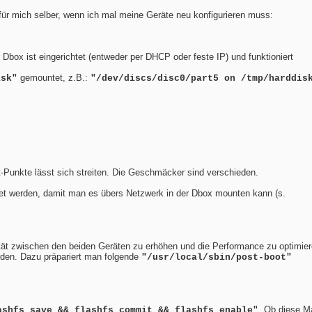
für mich selber, wenn ich mal meine Geräte neu konfigurieren muss:
box ist eingerichtet (entweder per DHCP oder feste IP) und funktioniert
gemountet, z.B.:
isk"
"/dev/discs/disc0/part5 on /tmp/harddis
t-Punkte lässt sich streiten. Die Geschmäcker sind verschieden.
et werden, damit man es übers Netzwerk in der Dbox mounten kann (s.
lität zwischen den beiden Geräten zu erhöhen und die Performance zu optimie
den. Dazu präpariert man folgende
"/usr/local/sbin/post-boot"
. Ob diese 
ashfs save && flashfs commit && flashfs enable"