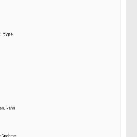
k type
ren, kann
Maßnahme