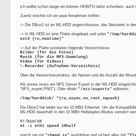
ich wollte schon lange ein kleines HOWTO dafür schreiben, auch 
Zuerst möchte ich ein paar Annahmen treffen:
-> Die DBox2 ist an WL-HDD angeschlossen, das Netzwerk in der D
-> In WL-HDD ist eine Platte eingebaut und unter
"/tmp/hardd
ext3 (rw,noatime)"
-> Auf der Platte existieren folgende Verzeichnisse:
Bilder (für die Fotos)
Musik (für die MP3-Sammlung)
Video (für Videos)
\-Recorder (Aufnahme-Verzeichnis)
Über die Verzeichnisstruktur, die Namen und die Anzahl der Moun
Als erstes muss ein NFS Server Export in der WL-HDD eingericht
"NFS_export.PNG"). Oder direkt
editieren:
"/etc/exports"
/tmp/harddisk/ *(rw,async,no_root_squash)
Die Dbox2 hat leider nur ein 10 MBit Ethernet. Um die Kompatibi
WL-HDD dauerhaft in den 10 MBit Halbduplex-Modus versetzt wer
#!/bin/sh
et -i eth1 speed 10half
macht sie mit
ausführbar und sichert alles mit
"chmod +x"
"fl