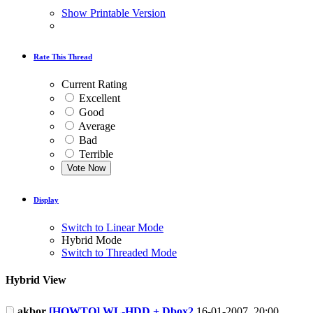
Show Printable Version
Rate This Thread
Current Rating
Excellent
Good
Average
Bad
Terrible
Display
Switch to Linear Mode
Hybrid Mode
Switch to Threaded Mode
Hybrid View
akbor
[HOWTO] WL-HDD + Dbox2
16-01-2007,
20:00