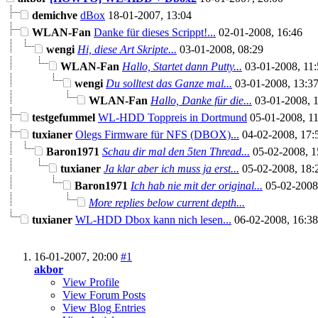
demichve
dBox
18-01-2007,
13:04
WLAN-Fan
Danke für dieses Scrippt!...
02-01-2008,
16:46
wengi
Hi, diese Art Skripte...
03-01-2008,
08:29
WLAN-Fan
Hallo, Startet dann Putty...
03-01-2008,
11:
wengi
Du solltest das Ganze mal...
03-01-2008,
13:3
WLAN-Fan
Hallo, Danke für die...
03-01-2008,
testgefummel
WL-HDD Toppreis in Dortmund
05-01-2008,
11
tuxianer
Olegs Firmware für NFS (DBOX)...
04-02-2008,
17:
Baron1971
Schau dir mal den 5ten Thread...
05-02-2008,
1
tuxianer
Ja klar aber ich muss ja erst...
05-02-2008,
18:
Baron1971
Ich hab nie mit der original...
05-02-200
More replies below current depth...
tuxianer
WL-HDD Dbox kann nich lesen...
06-02-2008,
16:38
16-01-2007,
20:00
#1
akbor
View Profile
View Forum Posts
View Blog Entries