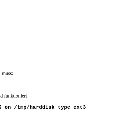
n muss:
 funktioniert
5 on /tmp/harddisk type ext3