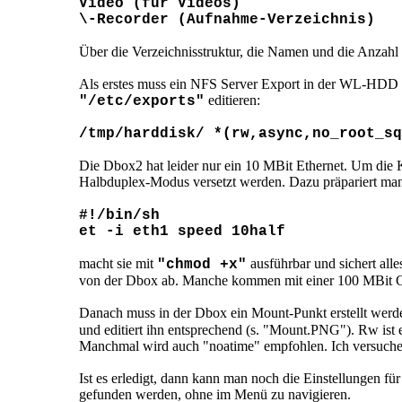
Video (für Videos)
\-Recorder (Aufnahme-Verzeichnis)
Über die Verzeichnisstruktur, die Namen und die Anzahl 
Als erstes muss ein NFS Server Export in der WL-HDD 
editieren:
"/etc/exports"
/tmp/harddisk/ *(rw,async,no_root_sq
Die Dbox2 hat leider nur ein 10 MBit Ethernet. Um die
Halbduplex-Modus versetzt werden. Dazu präpariert ma
#!/bin/sh
et -i eth1 speed 10half
macht sie mit
ausführbar und sichert alle
"chmod +x"
von der Dbox ab. Manche kommen mit einer 100 MBit Geg
Danach muss in der Dbox ein Mount-Punkt erstellt werd
und editiert ihn entsprechend (s. "Mount.PNG"). Rw ist
Manchmal wird auch "noatime" empfohlen. Ich versuche
Ist es erledigt, dann kann man noch die Einstellungen fü
gefunden werden, ohne im Menü zu navigieren.