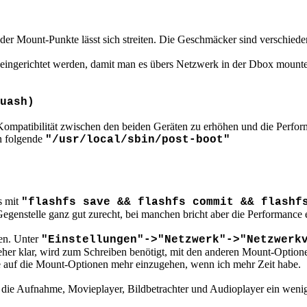
der Mount-Punkte lässt sich streiten. Die Geschmäcker sind verschiede
eingerichtet werden, damit man es übers Netzwerk in der Dbox mount
uash)
 Kompatibilität zwischen den beiden Geräten zu erhöhen und die Perf
n folgende
"/usr/local/sbin/post-boot"
s mit
"flashfs save && flashfs commit && flashf
enstelle ganz gut zurecht, bei manchen bricht aber die Performance e
en. Unter
"Einstellungen"->"Netzwerk"->"Netzwerk
 eher klar, wird zum Schreiben benötigt, mit den anderen Mount-Optio
 auf die Mount-Optionen mehr einzugehen, wenn ich mehr Zeit habe.
r die Aufnahme, Movieplayer, Bildbetrachter und Audioplayer ein wenig m