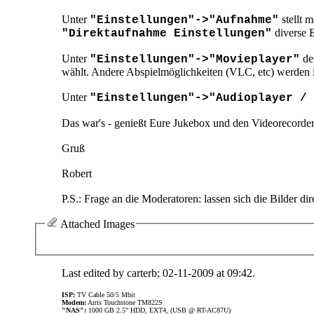
Unter
stellt 
"Einstellungen"->"Aufnahme"
diverse 
"Direktaufnahme Einstellungen"
Unter
den
"Einstellungen"->"Movieplayer"
wählt. Andere Abspielmöglichkeiten (VLC, etc) werden
Unter
"Einstellungen"->"Audioplayer / 
Das war's - genießt Eure Jukebox und den Videorecorder
Gruß
Robert
P.S.: Frage an die Moderatoren: lassen sich die Bilder d
Attached Images
Last edited by carterb; 02-11-2009 at
09:42
.
ISP:
TV Cable 50/5 Mbit
Modem:
Arris Touchstone TM822S
"NAS":
1000 GB 2.5" HDD, EXT4, (USB @ RT-AC87U)