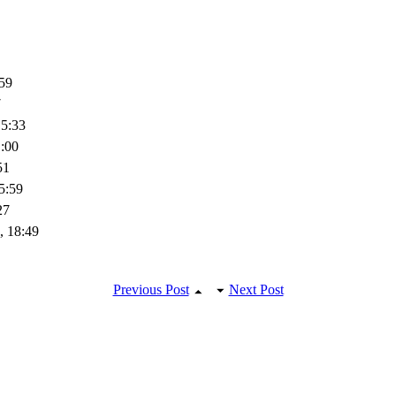
59
7
15:33
:00
51
5:59
27
8,
18:49
Previous Post
Next Post