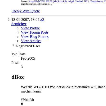
Router:
Asus RT-AC87U 380.68 (Merlin build), vsftpd, Samba3, NFS, Transmission, P
Clients:
mittlerweile unzählige...
Reply With Quote
18-01-2007,
13:04
#2
demichve
View Profile
View Forum Posts
View Blog Entries
View Articles
Registered User
Join Date
Feb 2005
Posts
3
dBox
Wer die WL-HDD von der dBox runterfahren will, kann d
machen kann.
#!/bin/sh
#