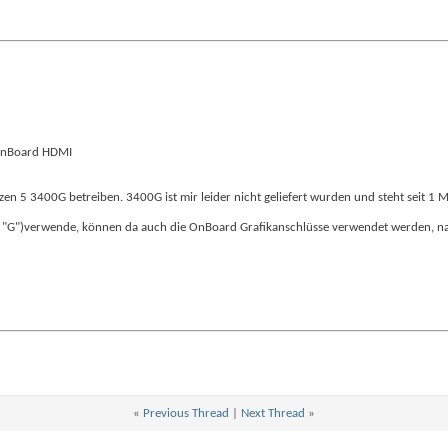
 onBoard HDMI
en 5 3400G betreiben. 3400G ist mir leider nicht geliefert wurden und steht seit 1 M
 "G")verwende, können da auch die OnBoard Grafikanschlüsse verwendet werden, na
«
Previous Thread
|
Next Thread
»