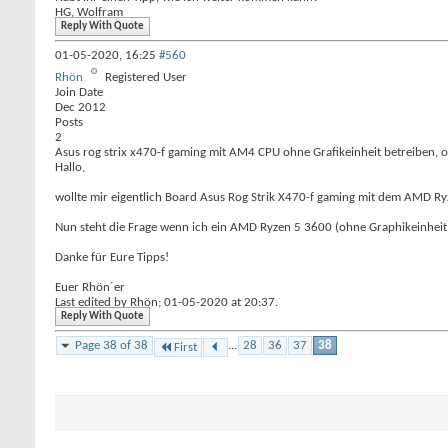
HG, Wolfram
Reply With Quote
01-05-2020,
16:25
#560
Rhön
Registered User
Join Date
Dec 2012
Posts
2
Asus rog strix x470-f gaming mit AM4 CPU ohne Grafikeinheit betreiben,
Hallo,
wollte mir eigentlich Board Asus Rog Strik X470-f gaming mit dem AMD Ryz
Nun steht die Frage wenn ich ein AMD Ryzen 5 3600 (ohne Graphikeinheit
Danke für Eure Tipps!
Euer Rhön´er
Last edited by Rhön; 01-05-2020 at
20:37
.
Reply With Quote
Page 38 of 38
...
28
36
37
38
First