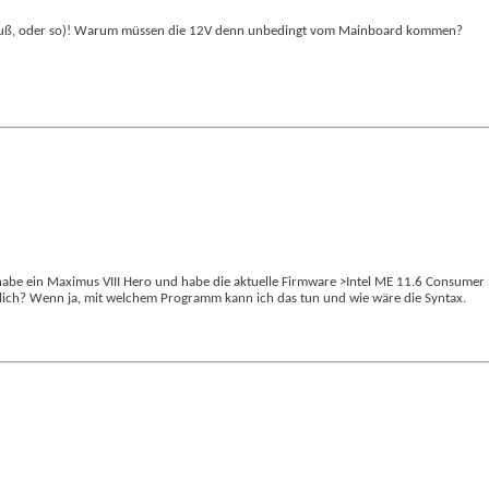
nschluß, oder so)! Warum müssen die 12V denn unbedingt vom Mainboard kommen?
ch habe ein Maximus VIII Hero und habe die aktuelle Firmware >Intel ME 11.6 Consum
öglich? Wenn ja, mit welchem Programm kann ich das tun und wie wäre die Syntax.