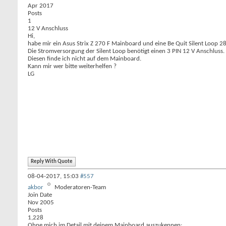
Apr 2017
Posts
1
12 V Anschluss
Hi,
habe mir ein Asus Strix Z 270 F Mainboard und eine Be Quit Silent Loop 28
Die Stromversorgung der Silent Loop benötigt einen 3 PIN 12 V Anschluss.
Diesen finde ich nicht auf dem Mainboard.
Kann mir wer bitte weiterhelfen ?
LG
Reply With Quote
08-04-2017,
15:03
#557
akbor
Moderatoren-Team
Join Date
Nov 2005
Posts
1,228
Ohne mich im Detail mit deinem Mainboard auszukennen: