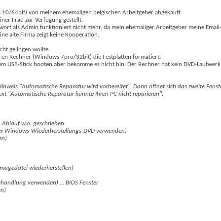
0/64bit) von meinem ehemaligen belgischen Arbeitgeber abgekauft.
ner Frau zur Verfügung gestellt.
 Passwort als Admin funktioniert nicht mehr, da mein ehemaliger Arbeitgeber meine Ema
ne alte Firma zeigt keine Kooperation.
ht gelingen wollte.
eren Rechner (Windows 7pro/32bit) die Festplatten formatiert.
inem USB-Stick booten aber bekomme es nicht hin. Der Rechner hat kein DVD-Laufwerk
inweis "Automatische Reparatur wird vorbereitet". Dann öffnet sich das zweite Fens
Text "Automatische Reparatur konnte Ihren PC nicht reparieren".
n Ablauf w.o. geschrieben
der Windows-Wiederherstellungs-DVD verwenden)
en)
magedatei wiederherstellen)
handlung verwenden) ... BIOS Fenster
rn)