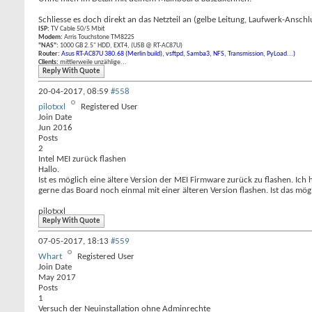
Schliesse es doch direkt an das Netzteil an (gelbe Leitung, Laufwerk-A
ISP:
TV Cable 50/5 Mbit
Modem:
Arris Touchstone TM822S
"NAS":
1000 GB 2.5" HDD, EXT4, (USB @ RT-AC87U)
Router:
Asus RT-AC87U 380.68 (Merlin build), vsftpd, Samba3, NFS, Transmission, PyLoad...)
Clients:
mittlerweile unzählige...
Reply With Quote
20-04-2017,
08:59
#558
pilotxxl
Registered User
Join Date
Jun 2016
Posts
2
Intel MEI zurück flashen
Hallo.
Ist es möglich eine ältere Version der MEI Firmware zurück zu flashen. I
gerne das Board noch einmal mit einer älteren Version flashen. Ist das m
pilotxxl
Reply With Quote
07-05-2017,
18:13
#559
Whart
Registered User
Join Date
May 2017
Posts
1
Versuch der Neuinstallation ohne Adminrechte