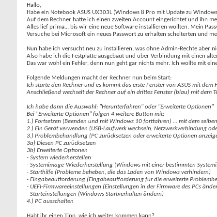
Hallo,
Habe ein Notebook ASUS UX303L (Windows 8 Pro mit Update zu Windows 1
Auf dem Rechner hatte ich einen zweiten Account eingerichtet und ihn mei
Alles lief prima... bis wir eine neue Software installieren wollten. Mein
Versuche bei Microsoft ein neues Passwort zu erhalten scheiterten und mei
Nun habe ich versucht neu zu installieren, was ohne Admin-Rechte aber nic
Also habe ich die Festplatte ausgebaut und über Verbindung mit einen ält
Das war wohl ein Fehler, denn nun geht gar nichts mehr. Ich wollte mit e
Folgende Meldungen macht der Rechner nun beim Start:
Ich starte den Rechner und es kommt das erste Fenster von ASUS mit dem H
Anschließend wechselt der Rechner auf ein drittes Fenster (blau) mit dem 
Ich habe dann die Auswahl: "Herunterfahren" oder "Erweiterte Optionen"
Bei "Erweiterte Optionen" folgen 4 weitere Button mit:
1.) Fortsetzen (Beenden und mit Windows 10 fortfahren) ... mit dem selbe
2.) Ein Gerät verwenden (USB-Laufwerk wechseln, Netzwerkverbindung o
3.) Problembehandlung (PC zurücksetzen oder erweiterte Optionen anzeig
3a) Diesen PC zurücksetzen
3b) Erweiterte Optionen
- System wiederherstellen
- Systemimage-Wiederherstellung (Windows mit einer bestimmten Systemi
- Starthilfe (Probleme beheben, die das Laden von Windows verhindern)
- Eingabeaufforderung (Eingabeaufforderung für die erweiterte Problembe
- UEFI-Firmwareeinstellungen (Einstellungen in der Firmware des PCs ände
- Starteinstellungen (Windows Startverhalten ändern)
4.) PC ausschalten
Habt ihr einen Tipp, wie ich weiter kommen kann?