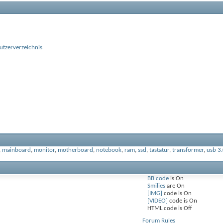
utzerverzeichnis
,
mainboard
,
monitor
,
motherboard
,
notebook
,
ram
,
ssd
,
tastatur
,
transformer
,
usb 3
BB code
is
On
Smilies
are
On
[IMG]
code is
On
[VIDEO]
code is
On
HTML code is
Off
Forum Rules