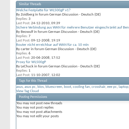
Similar Threads
Welche Festplatte für WL500gP v1?
By Zoidberg in forum German Discussion - Deutsch (DE)
Replies:
3
Last Post:
24-12-2010,
09:39
Sichere Verbindung aus WAN für mehrere Benutzer eingeschränkt auf Ben
By Beowulf in forum German Discussion - Deutsch (DE)
Replies:
7
Last Post:
09-12-2008,
19:19
Router nicht erreichbar auf WAN für ca. 10 min
By carter in forum German Discussion - Deutsch (DE)
Replies:
6
Last Post:
20-06-2008,
17:52
Proxy für WL500gP
By LeChuck in forum German Discussion - Deutsch (DE)
Replies:
1
Last Post:
11-10-2007,
12:02
Tags for this Thread
asus
,
asus pc
,
bios
,
bluescreen
,
boot
,
cooling fan
,
crosshair
,
eee pc
,
laptop
View Tag Cloud
Posting Permissions
You
may not
post new threads
You
may not
post replies
You
may not
post attachments
You
may not
edit your posts