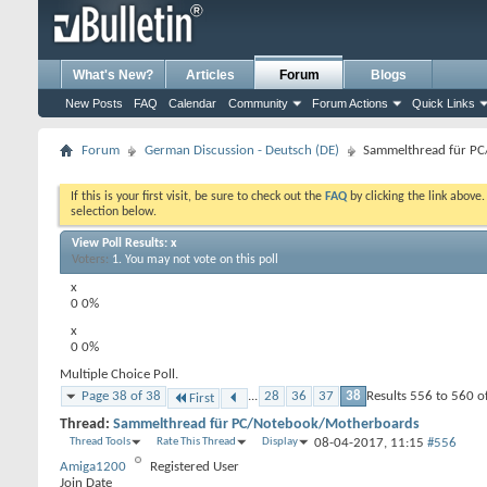
What's New?
Articles
Forum
Blogs
New Posts
FAQ
Calendar
Community
Forum Actions
Quick Links
Forum
German Discussion - Deutsch (DE)
Sammelthread für P
If this is your first visit, be sure to check out the
FAQ
by clicking the link above
selection below.
View Poll Results:
x
Voters
1
. You may not vote on this poll
x
0
0%
x
0
0%
Multiple Choice Poll.
Page 38 of 38
...
28
36
37
38
Results 556 to 560 o
First
Thread:
Sammelthread für PC/Notebook/Motherboards
Thread Tools
Rate This Thread
Display
08-04-2017,
11:15
#556
Amiga1200
Registered User
Join Date