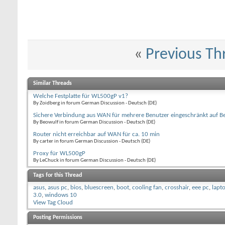
«
Previous Th
Similar Threads
Welche Festplatte für WL500gP v1?
By Zoidberg in forum German Discussion - Deutsch (DE)
Sichere Verbindung aus WAN für mehrere Benutzer eingeschränkt auf Be
By Beowulf in forum German Discussion - Deutsch (DE)
Router nicht erreichbar auf WAN für ca. 10 min
By carter in forum German Discussion - Deutsch (DE)
Proxy für WL500gP
By LeChuck in forum German Discussion - Deutsch (DE)
Tags for this Thread
asus
,
asus pc
,
bios
,
bluescreen
,
boot
,
cooling fan
,
crosshair
,
eee pc
,
lapt
3.0
,
windows 10
View Tag Cloud
Posting Permissions