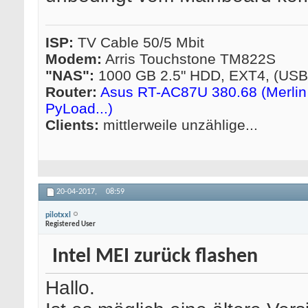
ISP:
TV Cable 50/5 Mbit
Modem:
Arris Touchstone TM822S
"NAS":
1000 GB 2.5" HDD, EXT4, (US
Router:
Asus RT-AC87U 380.68 (Merlin 
PyLoad...)
Clients:
mittlerweile unzählige...
20-04-2017,
08:59
pilotxxl
Registered User
Intel MEI zurück flashen
Hallo.