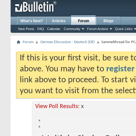
What's New?
Articles
Forum
Blogs
New Posts
FAQ
Calendar
Community
Forum Actions
Quick Links
Forum
German Discussion - Deutsch (DE)
Sammelthread für P
If this is your first visit, be sure
above. You may have to
register
link above to proceed. To start 
you want to visit from the selec
View Poll Results:
x
x
x