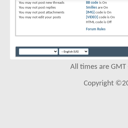
You
may not
post new threads
BB code
is
On
You
may not
post replies
Smilies
are
On
You
may not
post attachments
[IMG]
code is
On
You
may not
edit your posts
[VIDEO]
code is
On
HTML code is
Off
Forum Rules
All times are GMT
Copyright ©2