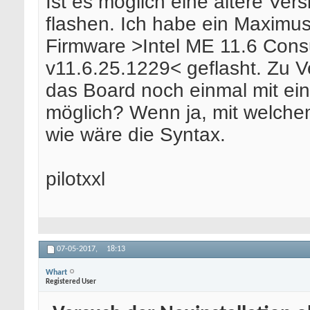
Ist es möglich eine ältere Ver
flashen. Ich habe ein Maximus
Firmware >Intel ME 11.6 Con
v11.6.25.1229< geflasht. Zu 
das Board noch einmal mit eine
möglich? Wenn ja, mit welch
wie wäre die Syntax.
pilotxxl
07-05-2017,
18:13
Whart
Registered User