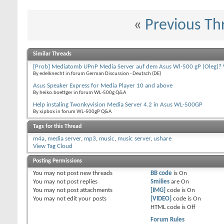
«
Previous Th
Similar Threads
[Prob] Mediatomb UPnP Media Server auf dem Asus Wl-500 gP (Oleg)?
By edelknecht in forum German Discussion - Deutsch (DE)
Asus Speaker Express for Media Player 10 and above
By heiko.boettger in forum WL-500g Q&A
Help instaling Twonkyvision Media Server 4.2 in Asus WL-500GP
By xipbox in forum WL-500gP Q&A
Tags for this Thread
m4a
,
media server
,
mp3
,
music
,
music server
,
ushare
View Tag Cloud
Posting Permissions
You
may not
post new threads
BB code
is
On
You
may not
post replies
Smilies
are
On
You
may not
post attachments
[IMG]
code is
On
You
may not
edit your posts
[VIDEO]
code is
On
HTML code is
Off
Forum Rules