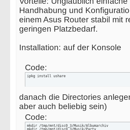
Vorteile: Unglaublich einfache
Handhabung und Konfiguration
einem Asus Router stabil mit re
geringen Platzbedarf.
Installation: auf der Konsole
Code:
ipkg install ushare
danach die Directories anleg
aber auch beliebig sein)
Code:
mkdir /tmp/mnt/disc0_3/Musik/Albumarchiv

mkdir /tmp/mnt/disc0_3/Musik/Party
