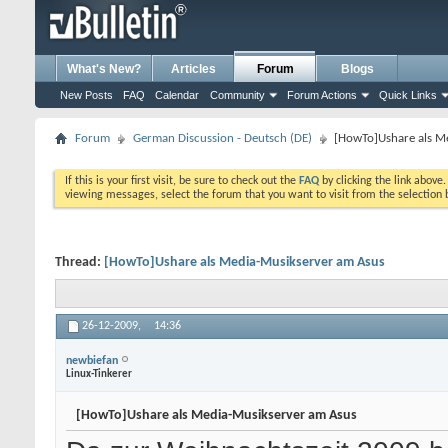
What's New?
Articles
Forum
Blogs
New Posts
FAQ
Calendar
Community
Forum Actions
Quick Links
Forum
German Discussion - Deutsch (DE)
[HowTo]Ushare als M
If this is your first visit, be sure to check out the
FAQ
by clicking the link above
viewing messages, select the forum that you want to visit from the selection 
Thread:
[HowTo]Ushare als Media-Musikserver am Asus
26-12-2009,
14:36
newbiefan
Linux-Tinkerer
[HowTo]Ushare als Media-Musikserver am Asus