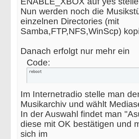
ENABLE_XBOX auf yes stelle
# Use XboX 360 compatibility mode (yes/no)

Nun werden noch die Musikstü
ENABLE_XBOX=

# Use DLNA profile (yes/no)

einzelnen Directories (mit
# This is needed for PlayStation3 to work (among ot
ENABLE_DLNA=
Samba,FTP,NFS,WinScp) kopi
Danach erfolgt nur mehr ein
Code:
reboot
Im Internetradio stelle man d
Musikarchiv und wählt Mediase
In der Auswahl findet man "As
diese mit OK bestätigen und 
sich im