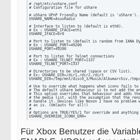
# /opt/etc/ushare.conf

# Configuration file for uShare

# uShare UPnP Friendly Name (default is 'uShare').

USHARE_NAME=AsusRadio

# Interface to listen to (default is eth0).

# Ex : USHARE_IFACE=eth1

USHARE_IFACE=br0

# Port to listen to (default is random from IANA Dy
# Ex : USHARE_PORT=49200

USHARE_PORT=49200

# Port to listen for Telnet connections

# Ex : USHARE_TELNET_PORT=1337

USHARE_TELNET_PORT=1337

# Directories to be shared (space or CSV list).

# Ex: USHARE_DIR=/dir1,/dir2,/dir3

USHARE_DIR=/tmp/mnt/disc0_3/Musik/Albumarchiv,/tmp/
# Use to override what happens when iconv fails to 
# The default uShare behaviour is to not add the en
# This option overrides that behaviour and adds the
# the media list, with the assumption that the rend
# handle it. Devices like Noxon 2 have no problem w
# as is. (Umlauts for all!)

#

# Options are TRUE/YES/1 for override and anything 
USHARE_OVERRIDE_ICONV_ERR=

# Enable Web interface (yes/no)

ENABLE_WEB=

Für Xbox Benutzer die Variabl
# Enable Telnet control interface (yes/no)

ENABLE_TELNET=
