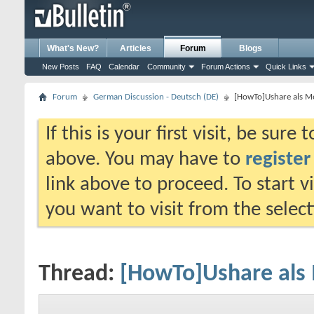
What's New?
Articles
Forum
Blogs
New Posts
FAQ
Calendar
Community
Forum Actions
Quick Links
Forum
German Discussion - Deutsch (DE)
[HowTo]Ushare als M
If this is your first visit, be sure
above. You may have to
register
link above to proceed. To start 
you want to visit from the selec
Thread:
[HowTo]Ushare als