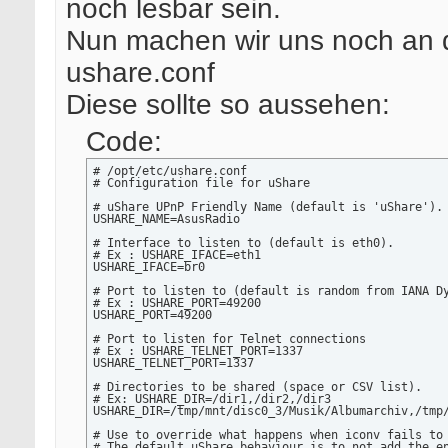
noch lesbar sein.
Nun machen wir uns noch an 
ushare.conf
Diese sollte so aussehen:
Code:
# /opt/etc/ushare.conf

# Configuration file for uShare

# uShare UPnP Friendly Name (default is 'uShare').

USHARE_NAME=AsusRadio

# Interface to listen to (default is eth0).

# Ex : USHARE_IFACE=eth1

USHARE_IFACE=br0

# Port to listen to (default is random from IANA Dy
# Ex : USHARE_PORT=49200

USHARE_PORT=49200

# Port to listen for Telnet connections

# Ex : USHARE_TELNET_PORT=1337

USHARE_TELNET_PORT=1337

# Directories to be shared (space or CSV list).

# Ex: USHARE_DIR=/dir1,/dir2,/dir3

USHARE_DIR=/tmp/mnt/disc0_3/Musik/Albumarchiv,/tmp/
# Use to override what happens when iconv fails to 
# The default uShare behaviour is to not add the en