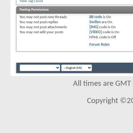
View Tag Cloud
Posting Permissions
You
may not
post new threads
BB code
is
On
You
may not
post replies
Smilies
are
On
You
may not
post attachments
[IMG]
code is
On
You
may not
edit your posts
[VIDEO]
code is
On
HTML code is
Off
Forum Rules
All times are GMT
Copyright ©2