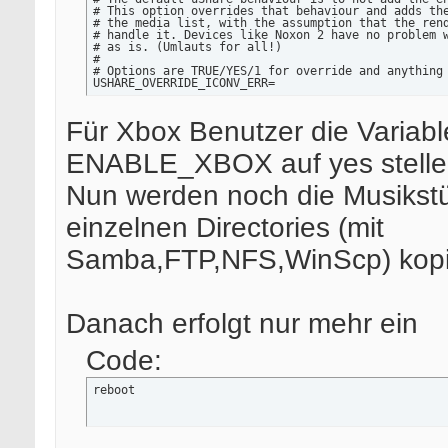
# This option overrides that behaviour and adds the
# the media list, with the assumption that the rend
# handle it. Devices like Noxon 2 have no problem w
# as is. (Umlauts for all!)

#

# Options are TRUE/YES/1 for override and anything 
USHARE_OVERRIDE_ICONV_ERR=

# Enable Web interface (yes/no)

ENABLE_WEB=

Für Xbox Benutzer die Variabl
# Enable Telnet control interface (yes/no)

ENABLE_XBOX auf yes stelle
ENABLE_TELNET=

# Use XboX 360 compatibility mode (yes/no)

Nun werden noch die Musikstü
ENABLE_XBOX=

# Use DLNA profile (yes/no)

einzelnen Directories (mit
# This is needed for PlayStation3 to work (among ot
ENABLE_DLNA=
Samba,FTP,NFS,WinScp) kopi
Danach erfolgt nur mehr ein
Code:
reboot