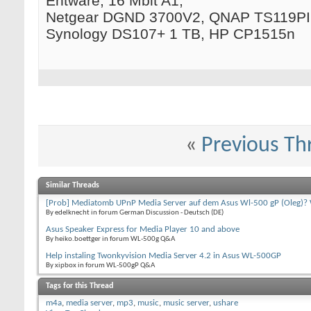
Entware, 16 Mbit A1,
Netgear DGND 3700V2, QNAP TS119PII
Synology DS107+ 1 TB, HP CP1515n
«
Previous Th
Similar Threads
[Prob] Mediatomb UPnP Media Server auf dem Asus Wl-500 gP (Oleg)?
By edelknecht in forum German Discussion - Deutsch (DE)
Asus Speaker Express for Media Player 10 and above
By heiko.boettger in forum WL-500g Q&A
Help instaling Twonkyvision Media Server 4.2 in Asus WL-500GP
By xipbox in forum WL-500gP Q&A
Tags for this Thread
m4a
,
media server
,
mp3
,
music
,
music server
,
ushare