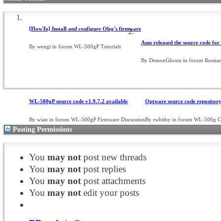
[HowTo] Install and configure Oleg's firmware
Asus released the source code for 
By wengi in forum WL-500gP Tutorials
By DemonGloom in forum Russia
WL-500gP source code v1.9.7.2 available
Optware source code repository
By wian in forum WL-500gP Firmware Discussion
By rwhitby in forum WL-500g 
Posting Permissions
You
may not
post new threads
You
may not
post replies
You
may not
post attachments
You
may not
edit your posts