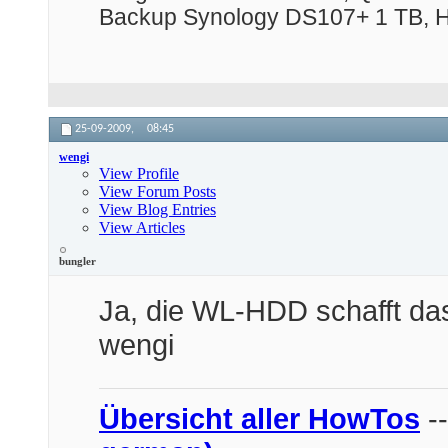
Backup Synology DS107+ 1 TB,
25-09-2009,
08:45
wengi
View Profile
View Forum Posts
View Blog Entries
View Articles
bungler
Ja, die WL-HDD schafft d
wengi
Übersicht aller HowTos
-