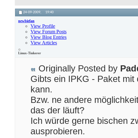
24-09-2009,
19:40
newbiefan
View Profile
View Forum Posts
View Blog Entries
View Articles
Linux-Tinkerer
Originally Posted by
Pad
Gibts ein IPKG - Paket mit
kann.
Bzw. ne andere möglichkei
das der läuft?
Ich würde gerne bischen z
ausprobieren.