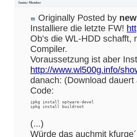
Junior Member
Originally Posted by
new
Installiere die letzte FW!
ht
Ob's die WL-HDD schafft, na
Compiler.
Voraussetzung ist aber Inst
http://www.wl500g.info/sh
danach: (Download dauert a
Code:
ipkg install optware-devel

ipkg install buildroot
(...)
Würde das auchmit kfurge´