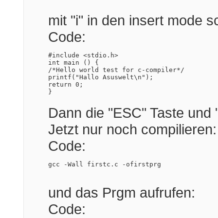
mit "i" in den insert mode 
Code:
#include <stdio.h>

int main () {

/*Hello world test for c-compiler*/

printf("Hallo Asuswelt\n");

return 0;

}
Dann die "ESC" Taste und 
Jetzt nur noch compilieren:
Code:
gcc -Wall firstc.c -ofirstprg
und das Prgm aufrufen:
Code: