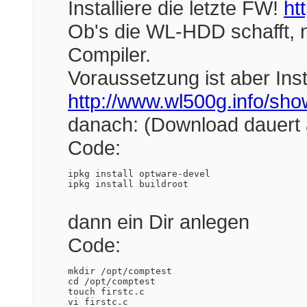
Installiere die letzte FW!
ht
Ob's die WL-HDD schafft, na
Compiler.
Voraussetzung ist aber Inst
http://www.wl500g.info/sh
danach: (Download dauert a
Code:
ipkg install optware-devel

ipkg install buildroot
dann ein Dir anlegen
Code:
mkdir /opt/comptest

cd /opt/comptest

touch firstc.c

vi firstc.c