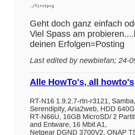
./firstprg
Geht doch ganz einfach od
Viel Spass am probieren...
deinen Erfolgen=Posting
Last edited by newbiefan; 24-
Alle HowTo's, all howto's
RT-N16 1.9.2.7-rtn-r3121, Samba,
Serendipity, Aria2web, HDD 640
RT-N66U, 16GB MicroSD/ 2 Partiti
and Entware, 16 Mbit A1,
Netgear DGND 3700V2, QNAP TS1