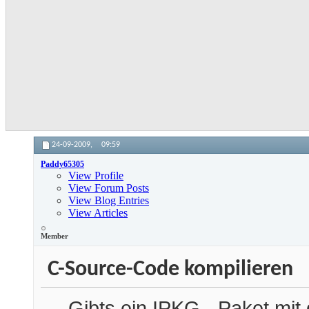
24-09-2009,
09:59
Paddy65305
View Profile
View Forum Posts
View Blog Entries
View Articles
Member
C-Source-Code kompilieren
Gibts ein IPKG - Paket mi