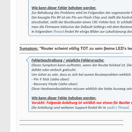
Wie kann dieser Fehler behoben werden:
Zur Behebung des Problems wird im Folgenden der sogenannte PIN
Der besagte Pin #9 ist ein Pin am Flash-Chip und stellt die höc
einschaltet, stellt der Bootloader einen CRC-Fehler fest. Er sch
man die Firmware inklusive der Default-Settings mit dem Restora
In folgendem
Thread
findet Ihr einige Bilder zur Lokalisierung des
----------------------------------------------------------------------------------------
Symptom:
"Router scheint völlig TOT zu sein (keine LED's leu
----------------------------------------------------------------------------------------
Fehlerbeschreibung / mögliche Fehlerursache:
Dieses Symptom kann auftreten, wenn der Router bricked ist. Dies
defekt oder einfach gelöscht.
Um sicher zu sein, dass es sich bei eurem Routerproblem wirklic
- Pin 9 Trick (siehe oben)
- Recovery Mode (siehe oben)
Diese Hardwarebasteleien müssen wirklich der letzte Ausweg sei
Wie kann dieser Fehler behoben werden:
Vorsicht: Folgende Anleitung ist wirklich nur etwas für Bastler
Die Anleitung und weiteren Support findet Ihr in
sacki's Thread
.
----------------------------------------------------------------------------------------
----------------------------------------------------------------------------------------