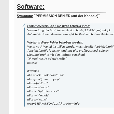
Software:
----------------------------------------------------------------------------------------
Symptom:
"PERMISSION DENIED (auf der Konsole)"
----------------------------------------------------------------------------------------
Fehlerbeschreibung / mögliche Fehlerursache:
Verwendung der bash in der Version bash_3.2.49-1_mipsel.ipk
Aeltere Versionen duerften das gleiche Problem haben, Fehlerm
Wie kann dieser Fehler behoben werden:
Wenn nach Wengi installiert wurde, muss die alte /opt/etc/profile
/opt/etc/profile loeschen und das alte profile zurueck spielen.
Die Datei profile mit den Rechten versehen!
"chmod 755 /opt/etc/profile"
Beispiel:
#Profiles
alias ls="ls --color=auto -la"
alias pss="ps axf | grep"
alias df="df -h"
alias mc="mc -c"
alias is="iptables -nv -L"
alias wi="whois"
alias n="nano"
export TERMINFO=/opt/share/terminfo