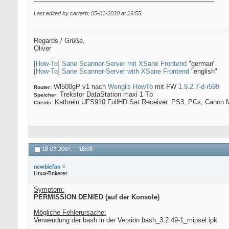
----------------------------------------------------------------------------------------
Last edited by carterb; 05-01-2010 at
16:55
.
Regards / Grüße,
Oliver
[How-To] Sane Scanner-Server mit XSane Frontend
"german"
[How-To] Sane Scanner-Server with XSane Frontend
"english"
Wl500gP v1 nach
Wengi's HowTo
mit FW
1.9.2.7-d-r599
Router:
Trekstor DataStation maxi 1 Tb
Speicher:
Kathrein UFS910 FullHD Sat Receiver, PS3, PCs, Canon M
Clients:
18-09-2009,
18:08
newbiefan
Linux-Tinkerer
Symptom:
PERMISSION DENIED (auf der Konsole)
Mögliche Fehlerursache:
Verwendung der bash in der Version bash_3.2.49-1_mipsel.ipk