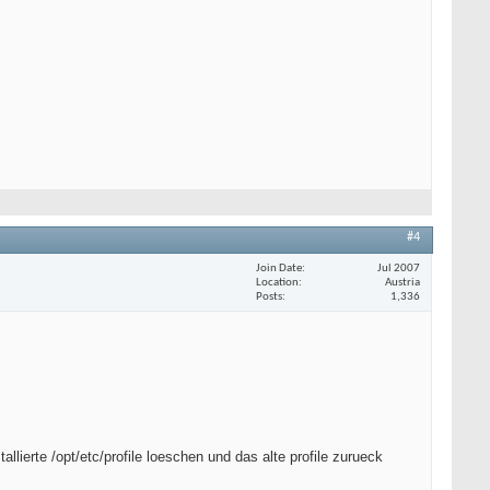
#4
Join Date
Jul 2007
Location
Austria
Posts
1,336
llierte /opt/etc/profile loeschen und das alte profile zurueck