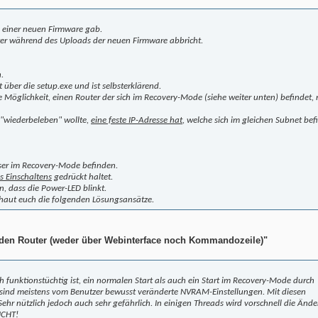
 einer neuen Firmware gab.
er während des Uploads der neuen Firmware abbricht.
.
gt über die setup.exe und ist selbsterklärend.
 Möglichkeit, einen Router der sich im Recovery-Mode (siehe weiter unten) befindet, 
 "wiederbeleben" wollte,
eine feste IP-Adresse hat
, welche sich im gleichen Subnet bef
eser im Recovery-Mode befinden.
 Einschaltens
gedrückt haltet.
n, dass die Power-LED blinkt.
chaut euch die folgenden Lösungsansätze.
 den Router (weder über Webinterface noch Kommandozeile)"
funktionstüchtig ist, ein normalen Start als auch ein Start im Recovery-Mode durch
r sind meistens vom Benutzer bewusst veränderte NVRAM-Einstellungen. Mit diesen
Sehr nützlich jedoch auch sehr gefährlich. In einigen Threads wird vorschnell die Änd
ICHT!