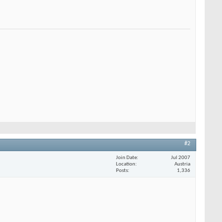
#2
Join Date
Jul 2007
Location
Austria
Posts
1,336