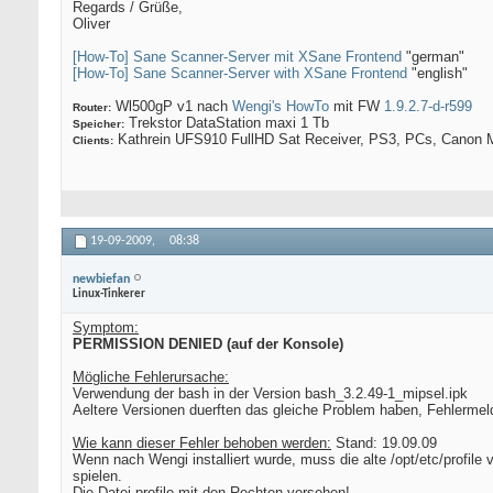
Regards / Grüße,
Oliver
[How-To] Sane Scanner-Server mit XSane Frontend
"german"
[How-To] Sane Scanner-Server with XSane Frontend
"english"
Wl500gP v1 nach
Wengi's HowTo
mit FW
1.9.2.7-d-r599
Router:
Trekstor DataStation maxi 1 Tb
Speicher:
Kathrein UFS910 FullHD Sat Receiver, PS3, PCs, Canon M
Clients:
19-09-2009,
08:38
newbiefan
Linux-Tinkerer
Symptom:
PERMISSION DENIED (auf der Konsole)
Mögliche Fehlerursache:
Verwendung der bash in der Version bash_3.2.49-1_mipsel.ipk
Aeltere Versionen duerften das gleiche Problem haben, Fehlerme
Wie kann dieser Fehler behoben werden:
Stand: 19.09.09
Wenn nach Wengi installiert wurde, muss die alte /opt/etc/profile v
spielen.
Die Datei profile mit den Rechten versehen!