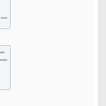
n kann
eder
werden: