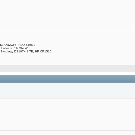
T
ity, Aria2web, HDD 640GB
 Entware, 16 Mbit A1,
 Synology DS107+ 1 TB, HP CP1515n