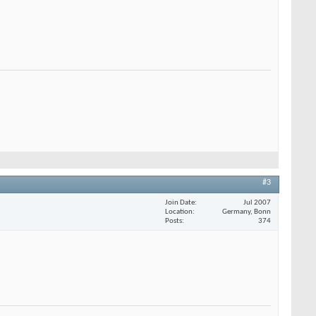
#3
Join Date
Jul 2007
Location
Germany, Bonn
Posts
374