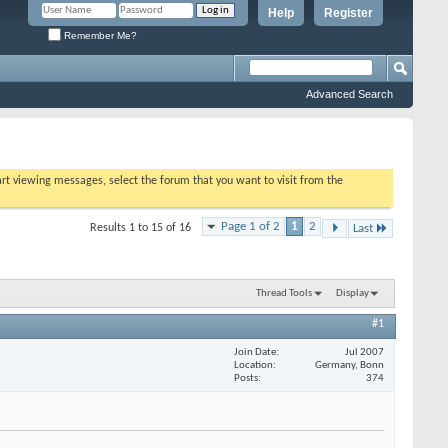
Help
Register
Remember Me?
Advanced Search
tart viewing messages, select the forum that you want to visit from the
Page 1 of 2
1
2
Results 1 to 15 of 16
Last
Thread Tools
Display
#1
Join Date
Jul 2007
Location
Germany, Bonn
Posts
374