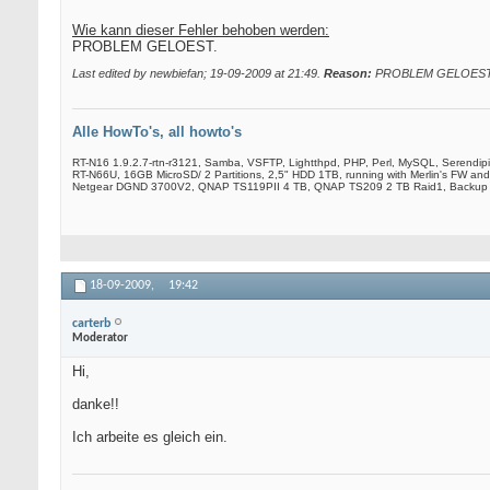
Wie kann dieser Fehler behoben werden:
PROBLEM GELOEST.
Last edited by newbiefan; 19-09-2009 at
21:49
.
Reason:
PROBLEM GELOES
Alle HowTo's, all howto's
RT-N16 1.9.2.7-rtn-r3121, Samba, VSFTP, Lightthpd, PHP, Perl, MySQL, Serendip
RT-N66U, 16GB MicroSD/ 2 Partitions, 2,5" HDD 1TB, running with Merlin's FW and
Netgear DGND 3700V2, QNAP TS119PII 4 TB, QNAP TS209 2 TB Raid1, Backup
18-09-2009,
19:42
carterb
Moderator
Hi,
danke!!
Ich arbeite es gleich ein.