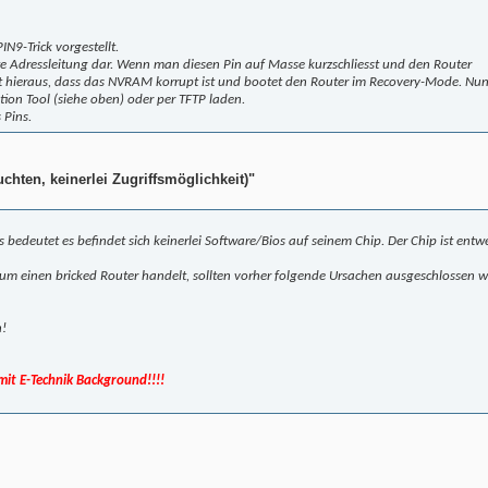
9-Trick vorgestellt.
hste Adressleitung dar. Wenn man diesen Pin auf Masse kurzschliesst und den Router
ließt hieraus, dass das NVRAM korrupt ist und bootet den Router im Recovery-Mode. Nu
tion Tool (siehe oben) oder per TFTP laden.
 Pins.
chten, keinerlei Zugriffsmöglichkeit)"
 bedeutet es befindet sich keinerlei Software/Bios auf seinem Chip. Der Chip ist entw
h um einen bricked Router handelt, sollten vorher folgende Ursachen ausgeschlossen 
n!
 mit E-Technik Background!!!!