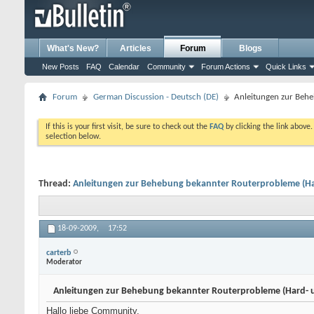
What's New?
Articles
Forum
Blogs
New Posts
FAQ
Calendar
Community
Forum Actions
Quick Links
Forum
German Discussion - Deutsch (DE)
Anleitungen zur Beh
If this is your first visit, be sure to check out the
FAQ
by clicking the link above
selection below.
Thread:
Anleitungen zur Behebung bekannter Routerprobleme (Ha
18-09-2009,
17:52
carterb
Moderator
Anleitungen zur Behebung bekannter Routerprobleme (Hard- 
Hallo liebe Community,