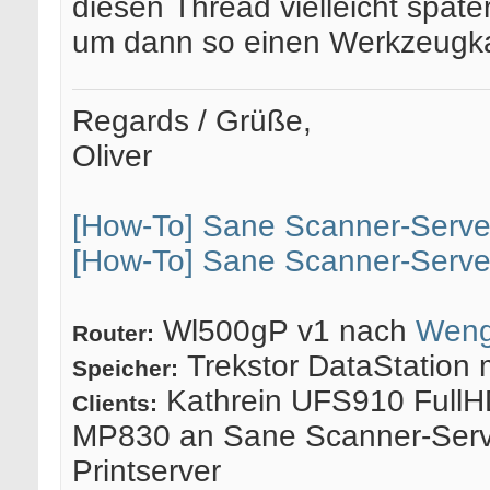
diesen Thread vielleicht spä
um dann so einen Werkzeugka
Regards / Grüße,
Oliver
[How-To] Sane Scanner-Serve
[How-To] Sane Scanner-Serve
Wl500gP v1 nach
Weng
Router:
Trekstor DataStation 
Speicher:
Kathrein UFS910 FullH
Clients:
MP830 an Sane Scanner-Serv
Printserver