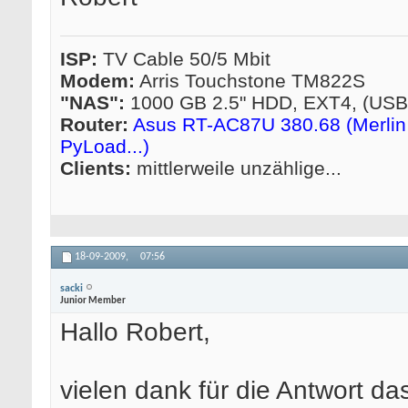
ISP:
TV Cable 50/5 Mbit
Modem:
Arris Touchstone TM822S
"NAS":
1000 GB 2.5" HDD, EXT4, (US
Router:
Asus RT-AC87U 380.68 (Merlin 
PyLoad...)
Clients:
mittlerweile unzählige...
18-09-2009,
07:56
sacki
Junior Member
Hallo Robert,
vielen dank für die Antwort da