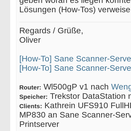
geben woran es liegen könnte
Lösungen (How-Tos) verweise
Regards / Grüße,
Oliver
[How-To] Sane Scanner-Serve
[How-To] Sane Scanner-Serve
Wl500gP v1 nach
Weng
Router:
Trekstor DataStation 
Speicher:
Kathrein UFS910 FullH
Clients:
MP830 an Sane Scanner-Serv
Printserver