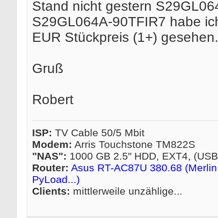
Stand nicht gestern S29GL06
S29GL064A-90TFIR7 habe ich
EUR Stückpreis (1+) gesehen
Gruß
Robert
ISP:
TV Cable 50/5 Mbit
Modem:
Arris Touchstone TM822S
"NAS":
1000 GB 2.5" HDD, EXT4, (US
Router:
Asus RT-AC87U 380.68 (Merlin 
PyLoad...)
Clients:
mittlerweile unzählige...