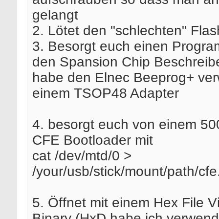
gelangt
2. Lötet den "schlechten" Flas
3. Besorgt euch einen Progra
den Spansion Chip Beschreibe
habe den Elnec Beeprog+ ver
einem TSOP48 Adapter
4. besorgt euch von einem 5
CFE Bootloader mit
cat /dev/mtd/0 >
/your/usb/stick/mount/path/cfe
5. Öffnet mit einem Hex File 
Binary (HxD habe ich verwend