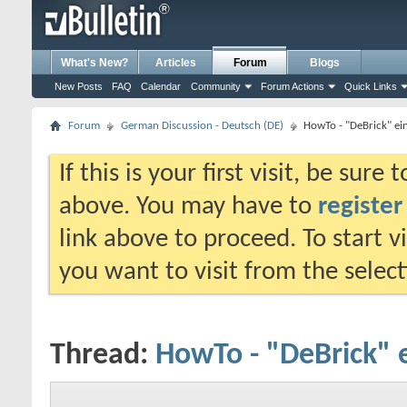
What's New?
Articles
Forum
Blogs
New Posts
FAQ
Calendar
Community
Forum Actions
Quick Links
Forum
German Discussion - Deutsch (DE)
HowTo - "DeBrick" e
If this is your first visit, be sure
above. You may have to
register
link above to proceed. To start 
you want to visit from the selec
Thread:
HowTo - "DeBrick"