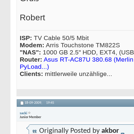
Robert
ISP:
TV Cable 50/5 Mbit
Modem:
Arris Touchstone TM822S
"NAS":
1000 GB 2.5" HDD, EXT4, (US
Router:
Asus RT-AC87U 380.68 (Merlin 
PyLoad...)
Clients:
mittlerweile unzählige...
18-09-2009,
19:45
sacki
Junior Member
Originally Posted by
akbor