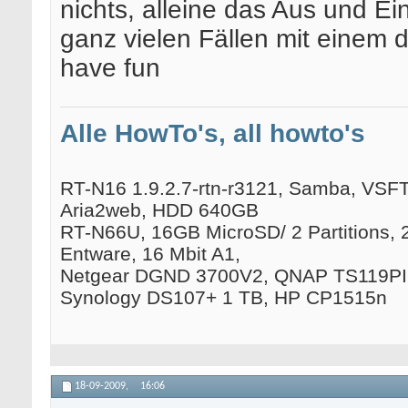
nichts, alleine das Aus und Ein
ganz vielen Fällen mit einem 
have fun
Alle HowTo's, all howto's
RT-N16 1.9.2.7-rtn-r3121, Samba, VSFTP
Aria2web, HDD 640GB
RT-N66U, 16GB MicroSD/ 2 Partitions, 
Entware, 16 Mbit A1,
Netgear DGND 3700V2, QNAP TS119PII
Synology DS107+ 1 TB, HP CP1515n
18-09-2009,
16:06