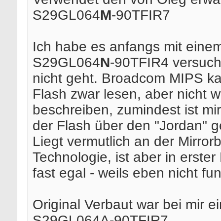
S29GL064
M
-90TFIR7
Ich habe es anfangs mit eine
S29GL064
N
-90TFIR4 versuch
nicht geht. Broadcom MIPS k
Flash zwar lesen, aber nicht w
beschreiben, zumindest ist mi
der Flash über den "Jordan" 
Liegt vermutlich an der Mirrorb
Technologie, ist aber in erster
fast egal - weils eben nicht fun
Original Verbaut war bei mir ei
S29GL064A-90TFIR7