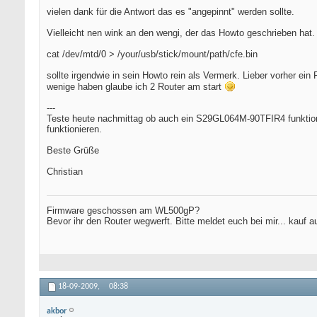
vielen dank für die Antwort das es "angepinnt" werden sollte.
Vielleicht nen wink an den wengi, der das Howto geschrieben hat.
cat /dev/mtd/0 > /your/usb/stick/mount/path/cfe.bin
sollte irgendwie in sein Howto rein als Vermerk. Lieber vorher ein
wenige haben glaube ich 2 Router am start
---
Teste heute nachmittag ob auch ein S29GL064M-90TFIR4 funktion
funktionieren.
Beste Grüße
Christian
Firmware geschossen am WL500gP?
Bevor ihr den Router wegwerft. Bitte meldet euch bei mir... kauf
18-09-2009,
08:38
akbor