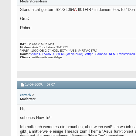
Moderatoren-Team
Stand nicht gestern S29GL064
A
-90TFIR7 in deinem HowTo? Den 
Gruß
Robert
ISP:
TV Cable 50/5 Mbit
Modem:
Arris Touchstone TM822S
"NAS":
1000 GB 2.5" HDD, EXT4, (USB @ RT-AC87U)
Router:
Asus RT-AC87U 380.68 (Merlin build), vsftpd, Samba3, NFS, Transmission,
Clients:
mittlerweile unzählige...
18-09-2009,
09:07
carterb
Moderator
Hi,
schönes How-To!!
Ich hoffe ich werde es nie brauchen, aber wenn weiß ich wo ich
gibt ja mittlerweile einige Threads zum Thema "Asus funktionie
dann auf die verschiedenen Lösungen (How-Tos) verweisen.