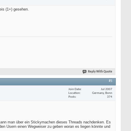
is (1+) gesehen.
Reply With Quote
#5
Join Date
Jul 2007
Location
Germany, Bonn
Posts
374
t kann man über ein Stickymachen dieses Threads nachdenken. Es
 den Usern einen Wegweiser zu geben woran es liegen könnte und