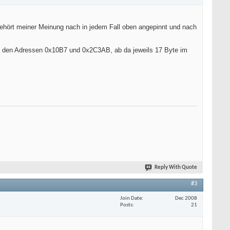
gehört meiner Meinung nach in jedem Fall oben angepinnt und nach
 an den Adressen 0x10B7 und 0x2C3AB, ab da jeweils 17 Byte im
Reply With Quote
#3
Join Date
Dec 2008
Posts
21