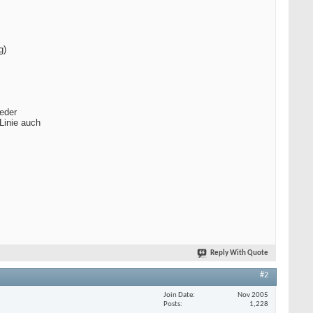
g)
eder
 Linie auch
Reply With Quote
#2
Join Date
Nov 2005
Posts
1,228