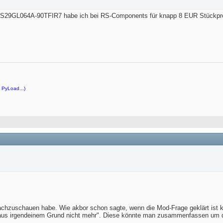
S29GL064A-90TFIR7 habe ich bei RS-Components für knapp 8 EUR Stückpre
 PyLoad...)
 nachzuschauen habe. Wie akbor schon sagte, wenn die Mod-Frage geklärt is
rt aus irgendeinem Grund nicht mehr". Diese könnte man zusammenfassen um