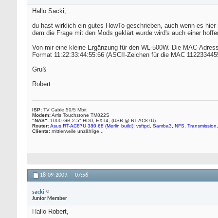
Hallo Sacki,
du hast wirklich ein gutes HowTo geschrieben, auch wenn es hier
dem die Frage mit den Mods geklärt wurde wird's auch einer hoffen
Von mir eine kleine Ergänzung für den WL-500W. Die MAC-Adresse 
Format 11:22:33:44:55:66 (ASCII-Zeichen für die MAC 11223344556
Gruß
Robert
ISP:
TV Cable 50/5 Mbit
Modem:
Arris Touchstone TM822S
"NAS":
1000 GB 2.5" HDD, EXT4, (USB @ RT-AC87U)
Router:
Asus RT-AC87U 380.68 (Merlin build), vsftpd, Samba3, NFS, Transmission,
Clients:
mittlerweile unzählige...
18-09-2009,
07:56
sacki
Junior Member
Hallo Robert,