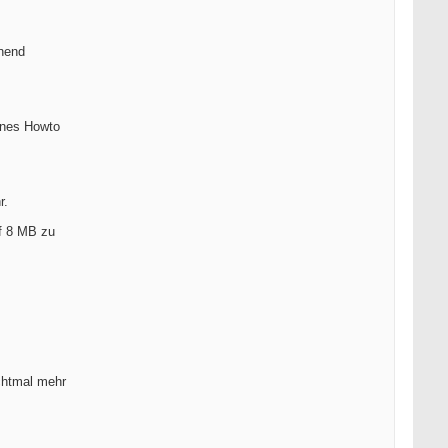
inend
ines Howto
r.
uf 8 MB zu
chtmal mehr