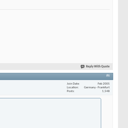
Reply With Quote
#6
Join Date
Feb 2005
Location
Germany - Frankfurt
Posts
1,548