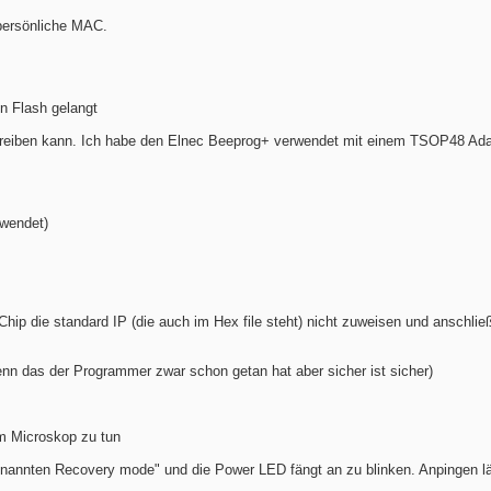
 persönliche MAC.
n Flash gelangt
hreiben kann. Ich habe den Elnec Beeprog+ verwendet mit einem TSOP48 Ada
rwendet)
p die standard IP (die auch im Hex file steht) nicht zuweisen und anschlie
n das der Programmer zwar schon getan hat aber sicher ist sicher)
em Microskop zu tun
ogenannten Recovery mode" und die Power LED fängt an zu blinken. Anpingen l