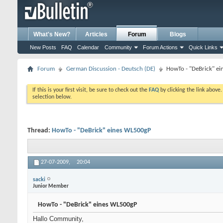
What's New?
Articles
Forum
Blogs
New Posts
FAQ
Calendar
Community
Forum Actions
Quick Links
Forum
German Discussion - Deutsch (DE)
HowTo - "DeBrick" e
If this is your first visit, be sure to check out the
FAQ
by clicking the link above
selection below.
Thread:
HowTo - "DeBrick" eines WL500gP
27-07-2009,
20:04
sacki
Junior Member
HowTo - "DeBrick" eines WL500gP
Hallo Community,