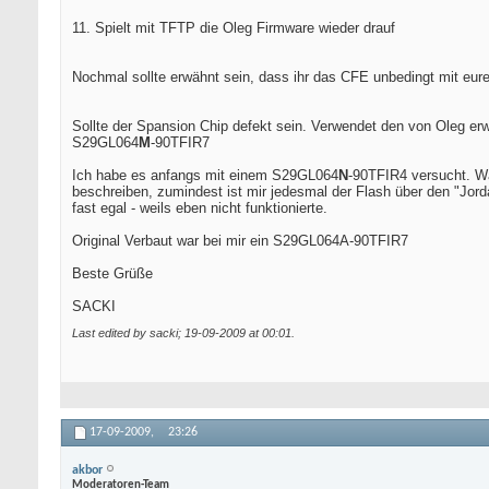
11. Spielt mit TFTP die Oleg Firmware wieder drauf
Nochmal sollte erwähnt sein, dass ihr das CFE unbedingt mit eu
Sollte der Spansion Chip defekt sein. Verwendet den von Oleg er
S29GL064
M
-90TFIR7
Ich habe es anfangs mit einem S29GL064
N
-90TFIR4 versucht. Wa
beschreiben, zumindest ist mir jedesmal der Flash über den "Jordan
fast egal - weils eben nicht funktionierte.
Original Verbaut war bei mir ein S29GL064A-90TFIR7
Beste Grüße
SACKI
Last edited by sacki; 19-09-2009 at
00:01
.
17-09-2009,
23:26
akbor
Moderatoren-Team