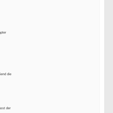
pter
ßend die
ässt der