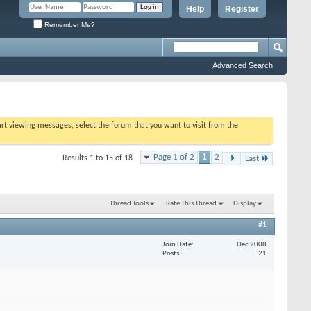
Help
Register
Remember Me?
Advanced Search
tart viewing messages, select the forum that you want to visit from the
Page 1 of 2
1
2
Results 1 to 15 of 18
Last
Thread Tools
Rate This Thread
Display
#1
Join Date
Dec 2008
Posts
21