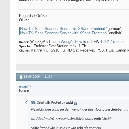
Regards / Grüße,
Oliver
[How-To] Sane Scanner-Server mit XSane Frontend
"german"
[How-To] Sane Scanner-Server with XSane Frontend
"english"
Wl500gP v1 nach
Wengi's HowTo
mit FW
1.9.2.7-d-r599
Router:
Trekstor DataStation maxi 1 Tb
Speicher:
Kathrein UFS910 FullHD Sat Receiver, PS3, PCs, Canon M
Clients:
18-09-2009,
11:14
wengi
bungler
Originally Posted by
sacki
Vielleicht nen wink an den wengi, der das Howto geschrieben hat
cat /dev/mtd/0 > /your/usb/stick/mount/path/cfe.bin
sollte irgendwie in sein Howto rein als Vermerk.