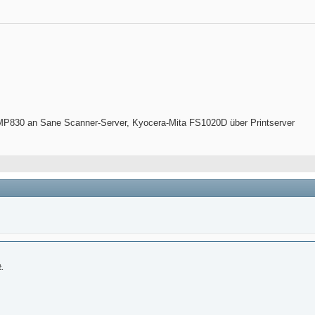
P830 an Sane Scanner-Server, Kyocera-Mita FS1020D über Printserver
.