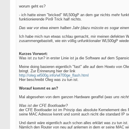
worum geht es?
- ich hatte einen "bricked" WL500gP an dem gar nichts mehr funkt
funktionierende Pin9 Trick half nichts.
Das war vor etwa einem halben Jahr (dazu müsste es sogar einen
Ich habe mich nun etwas schlau gemacht, mir meinen defekten W
zusammengebastelt, wie ein völlig unfunktionaler WL500gP wiede
Kurzes Vorwort:
Was ist zu tun? in erster Linie ist ja die Software auf dem Spansio
Meine doing basieren eigentlich "fast" alle auf dem Howto von O
bringt. Zur Erinnerung hier der link
http://oleg.wl500g.info/wl700ge_flash.html
Hier beschreibt Oleg was zu tun ist.
Worauf kommt es an?
Mal abgesehen von dem ganzen Hardware geraffel (
was uns nicht 
Was ist der CFE Bootloader?
der CFE Bootloader ist im Prinzip das absolute Kernelement des 
seine MAC Adresse kennt und somit auch nicht die standard IP 
Und damit wäre eigentlich auch schon alles erklärt was zu tun ist.
Nämlich den Router von neu auf anlernen in dem er seine MAC wi