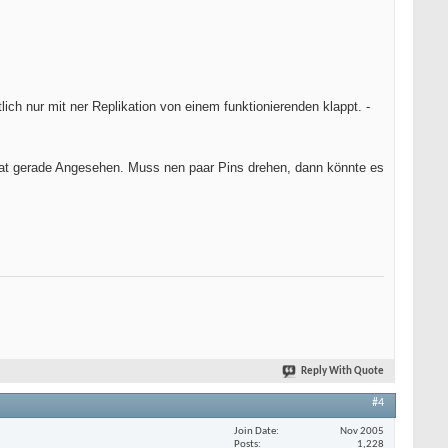
lich nur mit ner Replikation von einem funktionierenden klappt. -
at gerade Angesehen. Muss nen paar Pins drehen, dann könnte es
Reply With Quote
#4
Join Date
Nov 2005
Posts
1,228