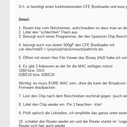
D.h. er benötigt einen funktionierenden CFE Bootloader und eure
Detail:
1. Router klar vom Netztrennen, aufschrauben so dass man an de
2. Lötet den "schlechten" Flash aus.
3. Besorgt euch einen Programmer, der den Spansion Chip Besc
4. besorgt euch von einem 500gP den CFE Bootloader mit
cat /dev/mtd/0 > /your/usb/stick/mount/path/cfe.bin
5. Öffnet mit einem Hex File Viewer das Binary (HxD habe ich ve
6. Es gibt 2 Adressen an der Ihr die MAC einfügen müsst
10b0 bzw. 10c0
02BE10 bzw. 02BE20
Wichtig: es muss EURE MAC sein, ohne die kann der Broadcom Chi
Firmware draufpacken
7. Lest den Chip nach dem Beschreiben nochmal gegen. (auch wen
8. Lötet den Chip wieder ein. Pin 1 beachten - klar!
9. Prüft optisch die Lötstellen, ich empfehle das ganze unter ein
10. schaltet den Router wieder ein und der Router startet im "s
Router sich hier auch wieder