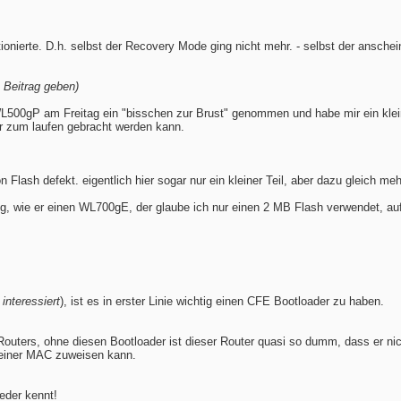
ionierte. D.h. selbst der Recovery Mode ging nicht mehr. - selbst der ansche
 Beitrag geben)
L500gP am Freitag ein "bisschen zur Brust" genommen und habe mir ein kle
r zum laufen gebracht werden kann.
n Flash defekt. eigentlich hier sogar nur ein kleiner Teil, aber dazu gleich meh
leg, wie er einen WL700gE, der glaube ich nur einen 2 MB Flash verwendet, a
interessiert
), ist es in erster Linie wichtig einen CFE Bootloader zu haben.
Routers, ohne diesen Bootloader ist dieser Router quasi so dumm, dass er ni
seiner MAC zuweisen kann.
eder kennt!