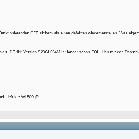
 Funktionierenden CFE sichern als einen defekten wiederherstellen. Was eigent
iert. DENN: Version S29GL064M ist länger schon EOL. Hab mir das Datenbl
 auch defekte WL500gPs.