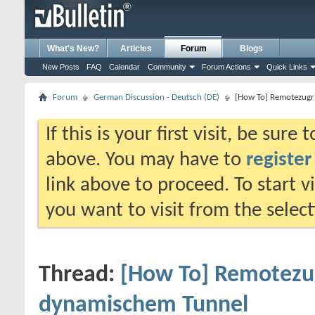
What's New?
Articles
Forum
Blogs
New Posts
FAQ
Calendar
Community
Forum Actions
Quick Links
Forum
German Discussion - Deutsch (DE)
[How To] Remotezugri
If this is your first visit, be sure
above. You may have to
register
link above to proceed. To start 
you want to visit from the selec
Thread:
[How To] Remotezug
dynamischem Tunnel