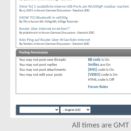
[How To] 2 zusätzliche interne USB Ports am WL500gP nutzbar machen
By rj.2001 in forum German Discussion - Deutsch (DE)
[HOW TO] Bluetooth in wl500g
By TIk in forum WL-500g/WL-500gx Tutorials
Router über Internet erreichen?!
By platzhirsch in forum German Discussion - Deutsch (DE)
Kein Ping auf Router über W-lan/kein Internet
By Tomkin in forum German Discussion - Deutsch (DE)
Posting Permissions
You
may not
post new threads
BB code
is
On
You
may not
post replies
Smilies
are
On
You
may not
post attachments
[IMG]
code is
On
You
may not
edit your posts
[VIDEO]
code is
On
HTML code is
Off
Forum Rules
All times are GMT