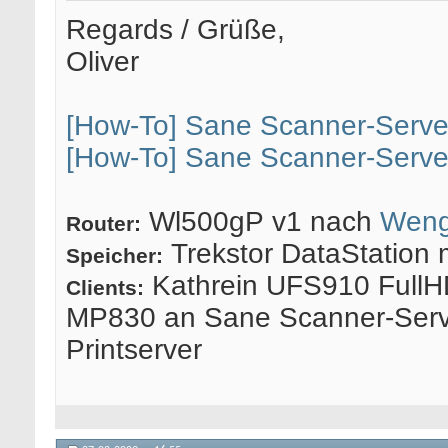
Regards / Grüße,
Oliver
[How-To] Sane Scanner-Serve
[How-To] Sane Scanner-Serve
Wl500gP v1 nach
Weng
Router:
Trekstor DataStation 
Speicher:
Kathrein UFS910 FullH
Clients:
MP830 an Sane Scanner-Serv
Printserver