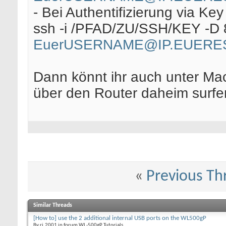
- Bei Authentifizierung via Ke
ssh -i /PFAD/ZU/SSH/KEY -D
EuerUSERNAME@IP.EUERE
Dann könnt ihr auch unter Ma
über den Router daheim surfe
«
Previous Th
Similar Threads
[How to] use the 2 additional internal USB ports on the WL500gP
By rj.2001 in forum WL-500gP Tutorials