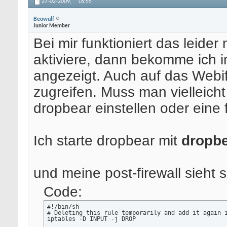
27-02-2009,
16:55
Beowulf
Junior Member
Bei mir funktioniert das leider
aktiviere, dann bekomme ich 
angezeigt. Auch auf das Webif
zugreifen. Muss man vielleich
dropbear einstellen oder eine f
Ich starte dropbear mit
dropbe
und meine post-firewall sieht 
Code:
#!/bin/sh

# Deleting this rule temporarily and add it again i
iptables -D INPUT -j DROP
