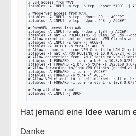
# SSH access from WAN:

iptables -A INPUT -m tcp -p tcp --dport 51901 -j AC
# Webserver access from WAN:

iptables -A INPUT -p tcp --dport 80 -j ACCEPT

iptables -A INPUT -p tcp --dport 443 -j ACCEPT

# OpenVPN access from WAN

iptables -A INPUT -p udp --dport 1234 -j ACCEPT

iptables -t nat -A PREROUTING -i vlan1 -p udp --dpo
# Allow direct connections between VPN-Clients and 
iptables -A INPUT -i tun+ -j ACCEPT

iptables -A OUTPUT -o tun+ -j ACCEPT

# Allow connections from VPN-Clients to LAN-Clients
iptables -t nat -A POSTROUTING -s 10.8.0.0/24 -o br
# Allow connections from LAN-Clients to VPN-Clients
iptables -I FORWARD -i tun+ -o br0 -s 10.8.0.0/24 -
iptables -I FORWARD -i br0 -o tun+ -s 192.168.3.0/2
# Allow forwarding to/from VPN-Clients (needed at l
iptables -A FORWARD -i tun+ -j ACCEPT

iptables -A FORWARD -o tun+ -j ACCEPT

# Allow VPN-clients to tunnel internet traffic thro
iptables -I FORWARD -i tun+ -o vlan1 -s 10.8.0.0/24
# Drop all other input

iptables -A INPUT -j DROP
Hat jemand eine Idee warum es
Danke