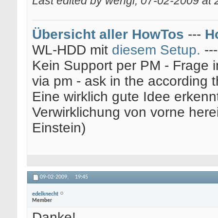
Last edited by wengi; 07-02-2009 at
Übersicht aller HowTos
---
H
WL-HDD mit
diesem Setup.
--
Kein Support per PM - Frage i
via pm - ask in the according 
Eine wirklich gute Idee erkenn
Verwirklichung von vorne here
Einstein)
09-02-2009,
19:45
edelknecht
Member
Danke!