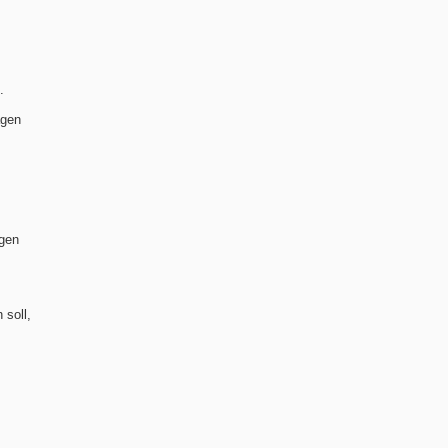
.
agen
agen
 soll,