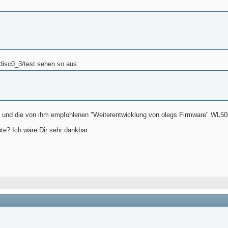
disc0_3/test sehen so aus:
 und die von ihm empfohlenen "Weiterentwicklung von olegs Firmware" WL500gp
te? Ich wäre Dir sehr dankbar.