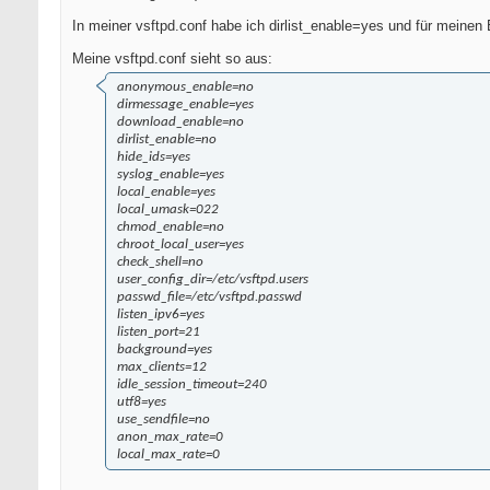
In meiner vsftpd.conf habe ich dirlist_enable=yes und für meinen 
Meine vsftpd.conf sieht so aus:
anonymous_enable=no
dirmessage_enable=yes
download_enable=no
dirlist_enable=no
hide_ids=yes
syslog_enable=yes
local_enable=yes
local_umask=022
chmod_enable=no
chroot_local_user=yes
check_shell=no
user_config_dir=/etc/vsftpd.users
passwd_file=/etc/vsftpd.passwd
listen_ipv6=yes
listen_port=21
background=yes
max_clients=12
idle_session_timeout=240
utf8=yes
use_sendfile=no
anon_max_rate=0
local_max_rate=0