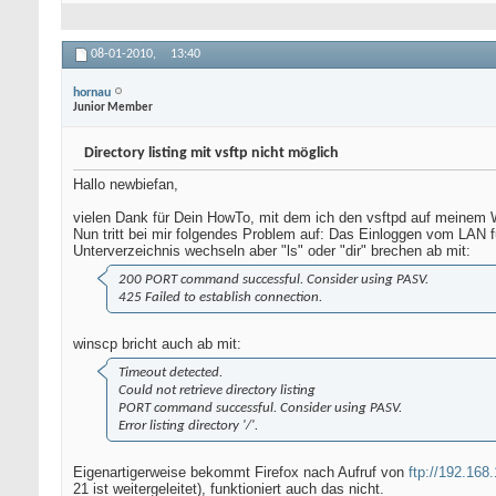
08-01-2010,
13:40
hornau
Junior Member
Directory listing mit vsftp nicht möglich
Hallo newbiefan,
vielen Dank für Dein HowTo, mit dem ich den vsftpd auf meinem 
Nun tritt bei mir folgendes Problem auf: Das Einloggen vom LAN f
Unterverzeichnis wechseln aber "ls" oder "dir" brechen ab mit:
200 PORT command successful. Consider using PASV.
425 Failed to establish connection.
winscp bricht auch ab mit:
Timeout detected.
Could not retrieve directory listing
PORT command successful. Consider using PASV.
Error listing directory '/'.
Eigenartigerweise bekommt Firefox nach Aufruf von
ftp://192.168.
21 ist weitergeleitet), funktioniert auch das nicht.