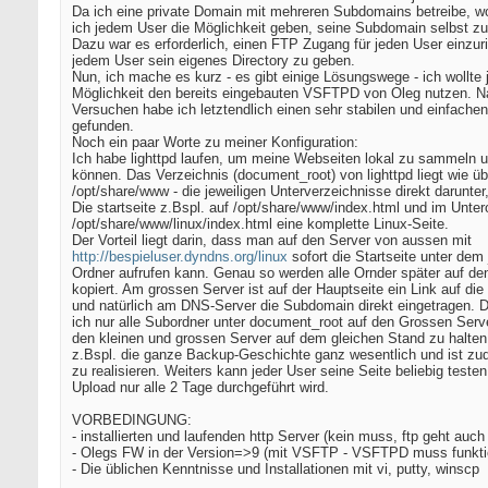
Da ich eine private Domain mit mehreren Subdomains betreibe, wo
ich jedem User die Möglichkeit geben, seine Subdomain selbst zu
Dazu war es erforderlich, einen FTP Zugang für jeden User einzur
jedem User sein eigenes Directory zu geben.
Nun, ich mache es kurz - es gibt einige Lösungswege - ich wollte
Möglichkeit den bereits eingebauten VSFTPD von Oleg nutzen. N
Versuchen habe ich letztendlich einen sehr stabilen und einfach
gefunden.
Noch ein paar Worte zu meiner Konfiguration:
Ich habe lighttpd laufen, um meine Webseiten lokal zu sammeln u
können. Das Verzeichnis (document_root) von lighttpd liegt wie übl
/opt/share/www - die jeweiligen Unterverzeichnisse direkt darunter
Die startseite z.Bspl. auf /opt/share/www/index.html und im Unter
/opt/share/www/linux/index.html eine komplette Linux-Seite.
Der Vorteil liegt darin, dass man auf den Server von aussen mit
http://bespieluser.dyndns.org/linux
sofort die Startseite unter dem 
Ordner aufrufen kann. Genau so werden alle Ornder später auf de
kopiert. Am grossen Server ist auf der Hauptseite ein Link auf die
und natürlich am DNS-Server die Subdomain direkt eingetragen. 
ich nur alle Subordner unter document_root auf den Grossen Serv
den kleinen und grossen Server auf dem gleichen Stand zu halten.
z.Bspl. die ganze Backup-Geschichte ganz wesentlich und ist zu
zu realisieren. Weiters kann jeder User seine Seite beliebig testen
Upload nur alle 2 Tage durchgeführt wird.
VORBEDINGUNG:
- installierten und laufenden http Server (kein muss, ftp geht auch
- Olegs FW in der Version=>9 (mit VSFTP - VSFTPD muss funktio
- Die üblichen Kenntnisse und Installationen mit vi, putty, winscp