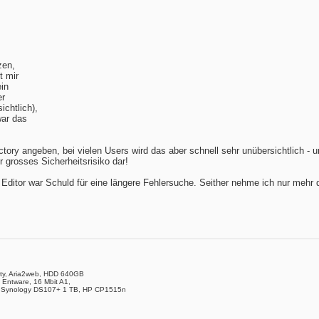
zen,
t mir
ein
er
ichtlich),
war das
ectory angeben, bei vielen Users wird das aber schnell sehr unübersichtlich - 
r grosses Sicherheitsrisiko dar!
er Editor war Schuld für eine längere Fehlersuche. Seither nehme ich nur mehr 
ity, Aria2web, HDD 640GB
 Entware, 16 Mbit A1,
 Synology DS107+ 1 TB, HP CP1515n