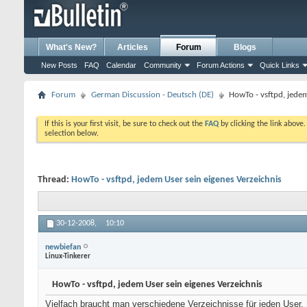
What's New?
Articles
Forum
Blogs
New Posts
FAQ
Calendar
Community
Forum Actions
Quick Links
Forum
German Discussion - Deutsch (DE)
HowTo - vsftpd, jedem
If this is your first visit, be sure to check out the
FAQ
by clicking the link above
selection below.
Thread:
HowTo - vsftpd, jedem User sein eigenes Verzeichnis
30-12-2008,
10:10
newbiefan
Linux-Tinkerer
HowTo - vsftpd, jedem User sein eigenes Verzeichnis
Vielfach braucht man verschiedene Verzeichnisse für jeden User.