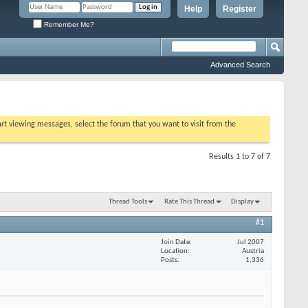
Help
Register
Remember Me?
Advanced Search
tart viewing messages, select the forum that you want to visit from the
Results 1 to 7 of 7
Thread Tools
Rate This Thread
Display
#1
Join Date
Jul 2007
Location
Austria
Posts
1,336