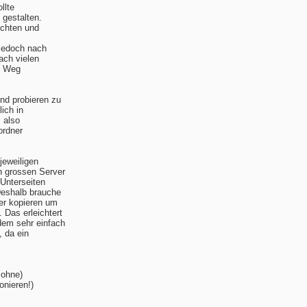
llte
 gestalten.
ichten und
 jedoch nach
ach vielen
en Weg
nd probieren zu
ich in
, also
ordner
jeweiligen
n grossen Server
 Unterseiten
Deshalb brauche
er kopieren um
 Das erleichtert
dem sehr einfach
, da ein
 ohne)
nieren!)