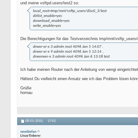
und meine vsftpd.users/test2 so:
local_root=tmp/mnt/vsftp_users/disc0_3/test
dirlist_enable=yes
download_enable=yes
write_enable=yes
Die Berechtigungen für das Testverzeichnis tmp/mnt/vsftp_users/
drwxr-xr-x 3 admin root 4096 Jan 5 14:07 .
drwxr-xr-x 9 admin root 4096 Jan 5 12:14 ..
drwxrwxr-x 3 admin root 4096 Jan 6 13:18 test
Ich habe meinen Router nach der Anleitung von wengi eingerichtet
Hättest Du vielleicht einen Ansatz wie ich das Problem lösen könn
Grüße
hornau
08-01-2010,
17:02
newbiefan
Linux-Tinkerer