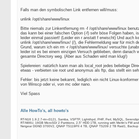
Falls man den symbolischen Link entfernen will/muss:
unlink /opt/share/www/linux
Bitte niemals zur Linkentfernung rm -f /opt/share/www/linux benut
das kann bei einer falschen Option (-f) sehr böse Folgen haben, is
leider einmal passiert! (Leider ein r anstatt f erwischt) Und auch k
unlink /opt/share/www/linux/ (/), die Fehlermeldung war für mich d
Grund, warum ich ein rm -r /opt/share/www/linux/ versuchte (unabs
leider ist es bei einem einzigen Versuch geblieben, denn danach 
gesamte Directory weg. (Aber aus Schaden wird man klug!)
Spielereien: natürlich kann man als local_root jedes beliebige Dir
etwas - verbieten sie root und anonymus als ftp, das stellt ein seh
Fehler: bis jetzt keine bekannt, lediglich ein nicht Linux-konform
von Winscp oder vi, von mc oder nano.
Viel Spass
Alle HowTo's, all howto's
RT-N16 1.9.2.7-rtn-r3121, Samba, VSFTP, Lightthpd, PHP, Perl, MySQL, Serendip
RT-N66U, 16GB MicroSD/ 2 Partitions, 2,5" HDD 1TB, running with Merlin's FW and
Netgear DGND 3700V2, QNAP TS119PII 4 TB, QNAP TS209 2 TB Raid1, Backup