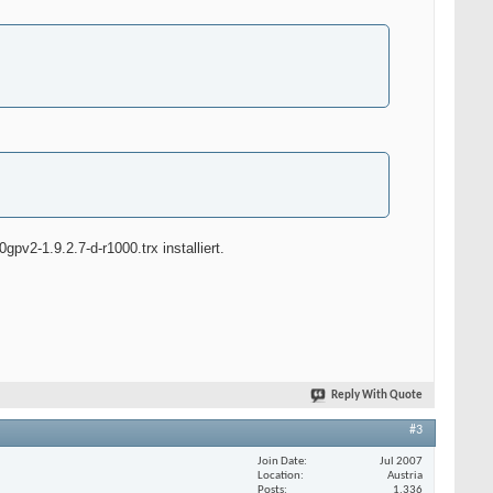
v2-1.9.2.7-d-r1000.trx installiert.
Reply With Quote
#3
Join Date
Jul 2007
Location
Austria
Posts
1,336