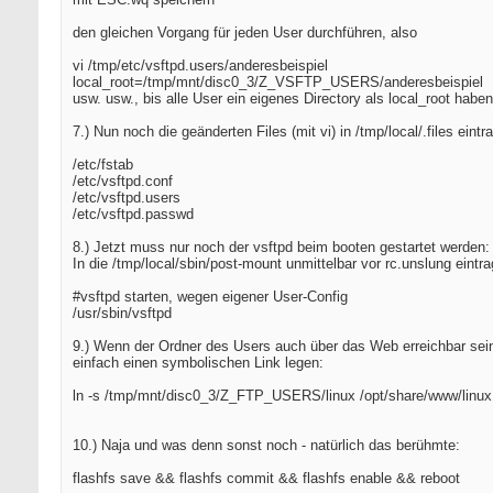
den gleichen Vorgang für jeden User durchführen, also
vi /tmp/etc/vsftpd.users/anderesbeispiel
local_root=/tmp/mnt/disc0_3/Z_VSFTP_USERS/anderesbeispiel
usw. usw., bis alle User ein eigenes Directory als local_root haben
7.) Nun noch die geänderten Files (mit vi) in /tmp/local/.files eintr
/etc/fstab
/etc/vsftpd.conf
/etc/vsftpd.users
/etc/vsftpd.passwd
8.) Jetzt muss nur noch der vsftpd beim booten gestartet werden:
In die /tmp/local/sbin/post-mount unmittelbar vor rc.unslung eintr
#vsftpd starten, wegen eigener User-Config
/usr/sbin/vsftpd
9.) Wenn der Ordner des Users auch über das Web erreichbar sein
einfach einen symbolischen Link legen:
ln -s /tmp/mnt/disc0_3/Z_FTP_USERS/linux /opt/share/www/linux
10.) Naja und was denn sonst noch - natürlich das berühmte:
flashfs save && flashfs commit && flashfs enable && reboot