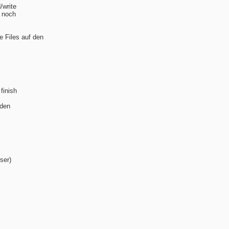
/write
d noch
e Files auf den
finish
 den
ser)