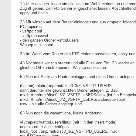
1.) User anlegen: legen sie alle User im Webif einfach an und read
Zugriff geben. Den Ftp Server eingeschaltet lassen. Abschließen
apply und finish.
2.) Mit winscp auf dem Router einloggen und aus /tmp/etc folgend
PC kopieren:
- vsftpd.conf
- vsftpd.passwd
- den ganzen Ordner vsftpd.users
Winscp schliessen
3.) Im Webif vom Router den FTP einfach ausschalten, apply und 
4.) Nochmals winscp starten und alle Files von Pkt. 2.) wieder an
gleichen Ort zurück kopieren. Winscp schliessen.
5.) Nun mit Putty am Router einloggen und einen Ordner anlegen:
(bei mir) mkdir /tmp/mnt/disc0_3/Z_VSFTP_USERS
dann darunter alle gewünschten Ordner anlegen, z. Bspl.
mkdir /tmp/mnt/disc0_3/Z_VSFTP_USERS/linux (ist ein Beispielu
mkdir /tmp/mnt/disc0_3/Z_VSFTP_USERS/anderesbeispiel
usw. - bis alle Ordner angelegt sind
6.) Nun noch die wesentliche, kleine Änderung:
vi /tmp/etc/vsftpd.users/linux (mit i in den insert mode)
und als erste Zeile einfügen:
local_root=/tmp/mnt/disc0_3/Z_VSFTPD_USERS/linux
mit ESC:wq speichern