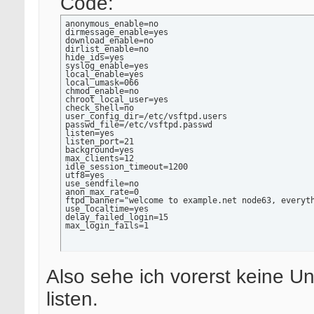
Code:
anonymous_enable=no

dirmessage_enable=yes

download_enable=no

dirlist_enable=no

hide_ids=yes

syslog_enable=yes

local_enable=yes

local_umask=066

chmod_enable=no

chroot_local_user=yes

check_shell=no

user_config_dir=/etc/vsftpd.users

passwd_file=/etc/vsftpd.passwd

listen=yes

listen_port=21

background=yes

max_clients=12

idle_session_timeout=1200

utf8=yes

use_sendfile=no

anon_max_rate=0

ftpd_banner="welcome to example.net node63, everyth
use_localtime=yes

delay_failed_login=15

max_login_fails=1
Also sehe ich vorerst keine U
listen.