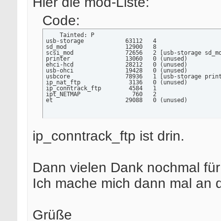
Hier die mod-Liste:
Code:
    Tainted: P  

usb-storage            63112   4

sd_mod                 12900   8

scsi_mod               72656   2 [usb-storage sd_mo
printer                13060   0 (unused)

ehci-hcd               28212   0 (unused)

usb-ohci               19428   0 (unused)

usbcore                78936   1 [usb-storage print
ip_nat_ftp              3136   0 (unused)

ip_conntrack_ftp        4584   1

ipt_NETMAP               760   2

et                     29088   0 (unused)
ip_conntrack_ftp ist drin.
Dann vielen Dank nochmal für 
Ich mache mich dann mal an d
Grüße