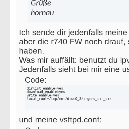
Grüße
hornau
Ich sende dir jedenfalls meine 
aber die r740 FW noch drauf, s
haben.
Was mir auffällt: benutzt du i
Jedenfalls sieht bei mir eine u
Code:
dirlist_enable=yes

download_enable=yes

write_enable=yes

local_root=/tmp/mnt/disc0_3/irgend_ein_dir
und meine vsftpd.conf: