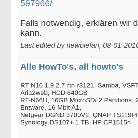
597966/
Falls notwendig, erklären wir
kann.
Last edited by newbiefan; 08-01-201
Alle HowTo's, all howto's
RT-N16 1.9.2.7-rtn-r3121, Samba, VSFTP
Aria2web, HDD 640GB
RT-N66U, 16GB MicroSD/ 2 Partitions, 
Entware, 16 Mbit A1,
Netgear DGND 3700V2, QNAP TS119PII
Synology DS107+ 1 TB, HP CP1515n