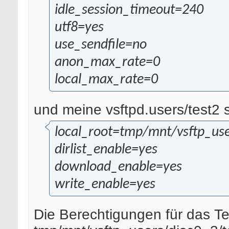
idle_session_timeout=240
utf8=yes
use_sendfile=no
anon_max_rate=0
local_max_rate=0
und meine vsftpd.users/test2 
local_root=tmp/mnt/vsftp_use
dirlist_enable=yes
download_enable=yes
write_enable=yes
Die Berechtigungen für das Te