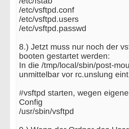
/etc/fstab
/etc/vsftpd.conf
/etc/vsftpd.users
/etc/vsftpd.passwd
8.) Jetzt muss nur noch der v
booten gestartet werden:
In die /tmp/local/sbin/post-mo
unmittelbar vor rc.unslung ein
#vsftpd starten, wegen eigene
Config
/usr/sbin/vsftpd