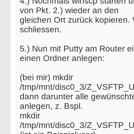
4.) Nochmals winscp starten un
von Pkt. 2.) wieder an den
gleichen Ort zurück kopieren.
schliessen.
5.) Nun mit Putty am Router e
einen Ordner anlegen:
(bei mir) mkdir
/tmp/mnt/disc0_3/Z_VSFTP
dann darunter alle gewünscht
anlegen, z. Bspl.
mkdir
/tmp/mnt/disc0_3/Z_VSFTP_U