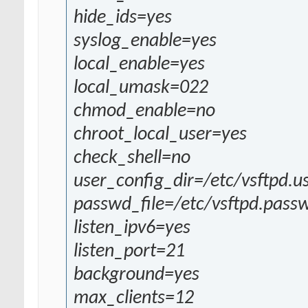
hide_ids=yes
syslog_enable=yes
local_enable=yes
local_umask=022
chmod_enable=no
chroot_local_user=yes
check_shell=no
user_config_dir=/etc/vsftpd.u
passwd_file=/etc/vsftpd.pass
listen_ipv6=yes
listen_port=21
background=yes
max_clients=12