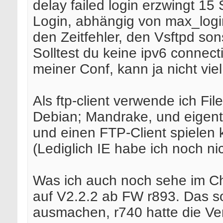
delay failed login erzwingt 1
Login, abhängig von max_login
den Zeitfehler, den Vsftpd son
Solltest du keine ipv6 connec
meiner Conf, kann ja nicht viel
Als ftp-client verwende ich Fil
Debian; Mandrake, und eigentlic
und einen FTP-Client spielen 
(Lediglich IE habe ich noch nic
Was ich auch noch sehe im Ch
auf V2.2.2 ab FW r893. Das sol
ausmachen, r740 hatte die Ver