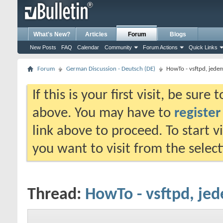
What's New?
Articles
Forum
Blogs
New Posts
FAQ
Calendar
Community
Forum Actions
Quick Links
Forum
German Discussion - Deutsch (DE)
HowTo - vsftpd, jedem
If this is your first visit, be sure
above. You may have to
register
link above to proceed. To start 
you want to visit from the selec
Thread:
HowTo - vsftpd, jed