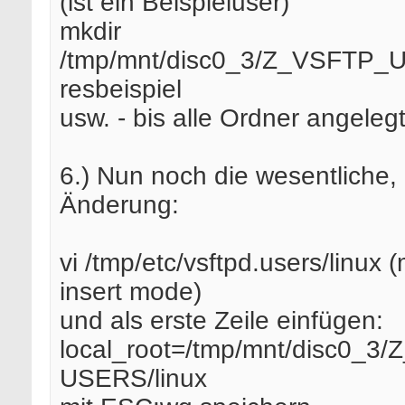
(ist ein Beispieluser)
mkdir
/tmp/mnt/disc0_3/Z_VSFTP_
resbeispiel
usw. - bis alle Ordner angelegt
6.) Nun noch die wesentliche, 
Änderung:
vi /tmp/etc/vsftpd.users/linux (
insert mode)
und als erste Zeile einfügen:
local_root=/tmp/mnt/disc0_3
USERS/linux