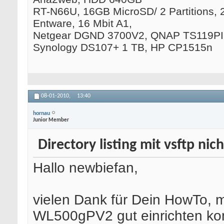
RT-N66U, 16GB MicroSD/ 2 Partitions, 
Entware, 16 Mbit A1,
Netgear DGND 3700V2, QNAP TS119PII
Synology DS107+ 1 TB, HP CP1515n
08-01-2010,
13:40
hornau
Junior Member
Directory listing mit vsftp nic
Hallo newbiefan,
vielen Dank für Dein HowTo, 
WL500gPV2 gut einrichten ko