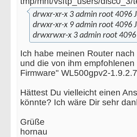
tmp/mnt/vsftp_users/disc0_3/t
drwxr-xr-x 3 admin root 4096 J
drwxr-xr-x 9 admin root 4096 J
drwxrwxr-x 3 admin root 4096 
Ich habe meinen Router nach d
und die von ihm empfohlenen 
Firmware" WL500gpv2-1.9.2.7-d-
Hättest Du vielleicht einen An
könnte? Ich wäre Dir sehr dan
Grüße
hornau