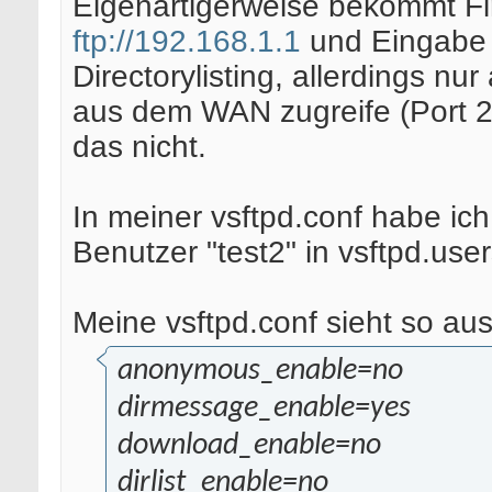
Eigenartigerweise bekommt Fi
ftp://192.168.1.1
und Eingabe 
Directorylisting, allerdings n
aus dem WAN zugreife (Port 21 
das nicht.
In meiner vsftpd.conf habe ich
Benutzer "test2" in vsftpd.use
Meine vsftpd.conf sieht so aus
anonymous_enable=no
dirmessage_enable=yes
download_enable=no
dirlist_enable=no