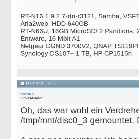
RT-N16 1.9.2.7-rtn-r3121, Samba, VSFTP
Aria2web, HDD 640GB
RT-N66U, 16GB MicroSD/ 2 Partitions, 
Entware, 16 Mbit A1,
Netgear DGND 3700V2, QNAP TS119PII
Synology DS107+ 1 TB, HP CP1515n
14-01-2010,
22:55
hornau
Junior Member
Oh, das war wohl ein Verdreher
/tmp/mnt/disc0_3 gemountet. 