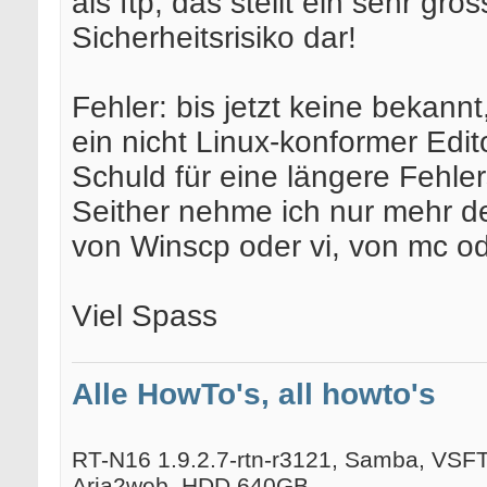
als ftp, das stellt ein sehr gro
Sicherheitsrisiko dar!
Fehler: bis jetzt keine bekannt,
ein nicht Linux-konformer Edit
Schuld für eine längere Fehle
Seither nehme ich nur mehr d
von Winscp oder vi, von mc o
Viel Spass
Alle HowTo's, all howto's
RT-N16 1.9.2.7-rtn-r3121, Samba, VSFTP
Aria2web, HDD 640GB