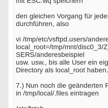
mit ESC:wq speichern
den gleichen Vorgang für jed
durchführen, also
vi /tmp/etc/vsftpd.users/ander
local_root=/tmp/mnt/disc0_3
SERS/anderesbeispiel
usw. usw., bis alle User ein e
Directory als local_root haben
7.) Nun noch die geänderten Fi
in /tmp/local/.files eintragen