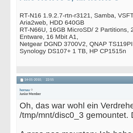
RT-N16 1.9.2.7-rtn-r3121, Samba, VSFTP
Aria2web, HDD 640GB
RT-N66U, 16GB MicroSD/ 2 Partitions, 
Entware, 16 Mbit A1,
Netgear DGND 3700V2, QNAP TS119PII
Synology DS107+ 1 TB, HP CP1515n
14-01-2010,
22:55
hornau
Junior Member
Oh, das war wohl ein Verdreher
/tmp/mnt/disc0_3 gemountet. 