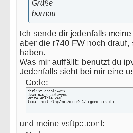
Grüße
hornau
Ich sende dir jedenfalls meine 
aber die r740 FW noch drauf, s
haben.
Was mir auffällt: benutzt du i
Jedenfalls sieht bei mir eine u
Code:
dirlist_enable=yes

download_enable=yes

write_enable=yes

local_root=/tmp/mnt/disc0_3/irgend_ein_dir
und meine vsftpd.conf: