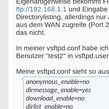
Eigenartigerweise bekommt Fi
ftp://192.168.1.1
und Eingabe 
Directorylisting, allerdings n
aus dem WAN zugreife (Port 21 
das nicht.
In meiner vsftpd.conf habe ich
Benutzer "test2" in vsftpd.use
Meine vsftpd.conf sieht so aus
anonymous_enable=no
dirmessage_enable=yes
download_enable=no
dirlist_enable=no