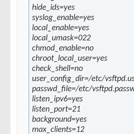
hide_ids=yes
syslog_enable=yes
local_enable=yes
local_umask=022
chmod_enable=no
chroot_local_user=yes
check_shell=no
user_config_dir=/etc/vsftpd.u
passwd_file=/etc/vsftpd.pass
listen_ipv6=yes
listen_port=21
background=yes
max_clients=12