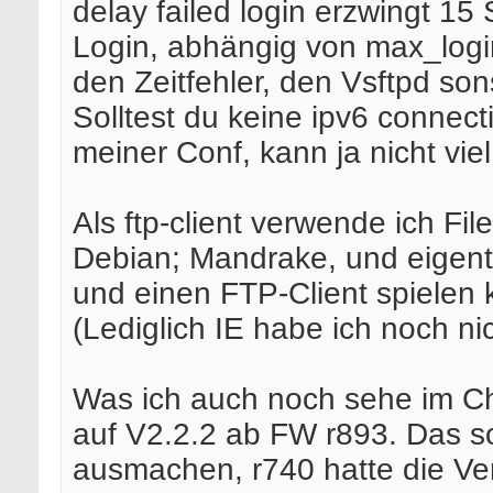
delay failed login erzwingt 1
Login, abhängig von max_login
den Zeitfehler, den Vsftpd son
Solltest du keine ipv6 connec
meiner Conf, kann ja nicht viel
Als ftp-client verwende ich Fil
Debian; Mandrake, und eigentlic
und einen FTP-Client spielen 
(Lediglich IE habe ich noch nic
Was ich auch noch sehe im Ch
auf V2.2.2 ab FW r893. Das sol
ausmachen, r740 hatte die Ver