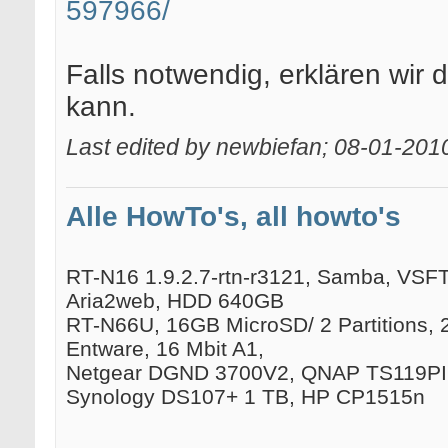
597966/
Falls notwendig, erklären wir
kann.
Last edited by newbiefan; 08-01-201
Alle HowTo's, all howto's
RT-N16 1.9.2.7-rtn-r3121, Samba, VSFTP
Aria2web, HDD 640GB
RT-N66U, 16GB MicroSD/ 2 Partitions, 
Entware, 16 Mbit A1,
Netgear DGND 3700V2, QNAP TS119PII
Synology DS107+ 1 TB, HP CP1515n