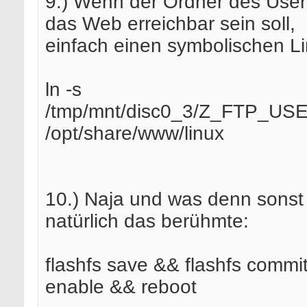
9.) Wenn der Ordner des User
das Web erreichbar sein soll,
einfach einen symbolischen Li
ln -s
/tmp/mnt/disc0_3/Z_FTP_USE
/opt/share/www/linux
10.) Naja und was denn sonst
natürlich das berühmte:
flashfs save && flashfs commit
enable && reboot