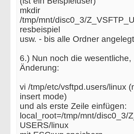
(ist ein Beispieluser)
mkdir
/tmp/mnt/disc0_3/Z_VSFTP_
resbeispiel
usw. - bis alle Ordner angelegt
6.) Nun noch die wesentliche, 
Änderung:
vi /tmp/etc/vsftpd.users/linux (
insert mode)
und als erste Zeile einfügen:
local_root=/tmp/mnt/disc0_3
USERS/linux