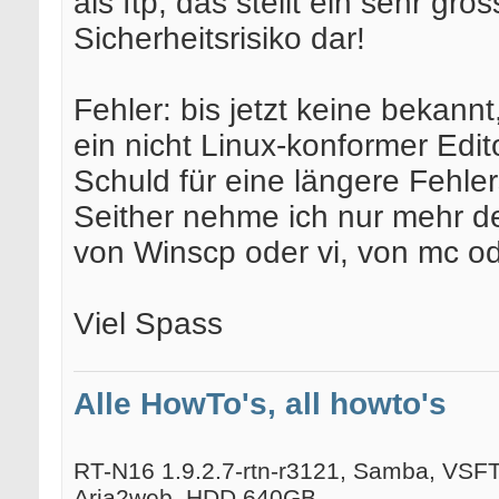
als ftp, das stellt ein sehr gro
Sicherheitsrisiko dar!
Fehler: bis jetzt keine bekannt,
ein nicht Linux-konformer Edit
Schuld für eine längere Fehle
Seither nehme ich nur mehr d
von Winscp oder vi, von mc o
Viel Spass
Alle HowTo's, all howto's
RT-N16 1.9.2.7-rtn-r3121, Samba, VSFTP
Aria2web, HDD 640GB