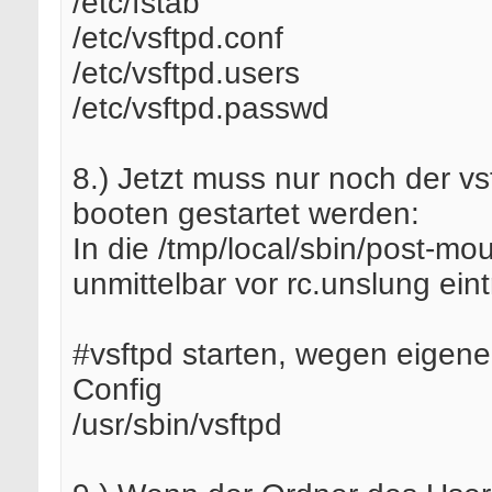
/etc/fstab
/etc/vsftpd.conf
/etc/vsftpd.users
/etc/vsftpd.passwd
8.) Jetzt muss nur noch der v
booten gestartet werden:
In die /tmp/local/sbin/post-mo
unmittelbar vor rc.unslung ein
#vsftpd starten, wegen eigene
Config
/usr/sbin/vsftpd