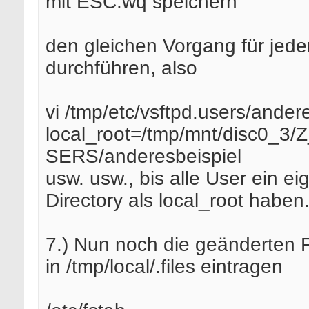
mit ESC:wq speichern
den gleichen Vorgang für jed
durchführen, also
vi /tmp/etc/vsftpd.users/ander
local_root=/tmp/mnt/disc0_3
SERS/anderesbeispiel
usw. usw., bis alle User ein e
Directory als local_root haben
7.) Nun noch die geänderten Fi
in /tmp/local/.files eintragen