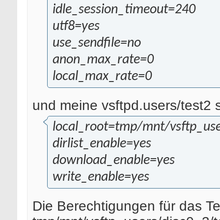
idle_session_timeout=240
utf8=yes
use_sendfile=no
anon_max_rate=0
local_max_rate=0
und meine vsftpd.users/test2 
local_root=tmp/mnt/vsftp_use
dirlist_enable=yes
download_enable=yes
write_enable=yes
Die Berechtigungen für das Te