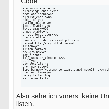
Code:
anonymous_enable=no

dirmessage_enable=yes

download_enable=no

dirlist_enable=no

hide_ids=yes

syslog_enable=yes

local_enable=yes

local_umask=066

chmod_enable=no

chroot_local_user=yes

check_shell=no

user_config_dir=/etc/vsftpd.users

passwd_file=/etc/vsftpd.passwd

listen=yes

listen_port=21

background=yes

max_clients=12

idle_session_timeout=1200

utf8=yes

use_sendfile=no

anon_max_rate=0

ftpd_banner="welcome to example.net node63, everyth
use_localtime=yes

delay_failed_login=15

max_login_fails=1
Also sehe ich vorerst keine U
listen.