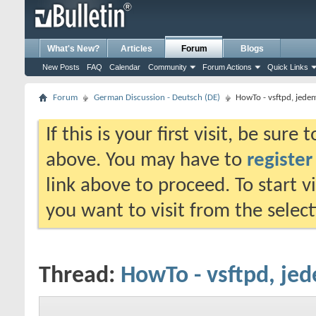
What's New?
Articles
Forum
Blogs
New Posts
FAQ
Calendar
Community
Forum Actions
Quick Links
Forum
German Discussion - Deutsch (DE)
HowTo - vsftpd, jedem
If this is your first visit, be sure
above. You may have to
register
link above to proceed. To start 
you want to visit from the selec
Thread:
HowTo - vsftpd, jed