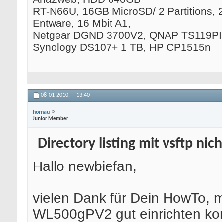
RT-N66U, 16GB MicroSD/ 2 Partitions, 
Entware, 16 Mbit A1,
Netgear DGND 3700V2, QNAP TS119PII
Synology DS107+ 1 TB, HP CP1515n
08-01-2010,
13:40
hornau
Junior Member
Directory listing mit vsftp nic
Hallo newbiefan,
vielen Dank für Dein HowTo, 
WL500gPV2 gut einrichten ko