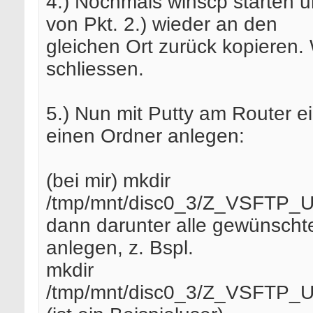
4.) Nochmals winscp starten un
von Pkt. 2.) wieder an den
gleichen Ort zurück kopieren.
schliessen.
5.) Nun mit Putty am Router e
einen Ordner anlegen:
(bei mir) mkdir
/tmp/mnt/disc0_3/Z_VSFTP
dann darunter alle gewünscht
anlegen, z. Bspl.
mkdir
/tmp/mnt/disc0_3/Z_VSFTP_U