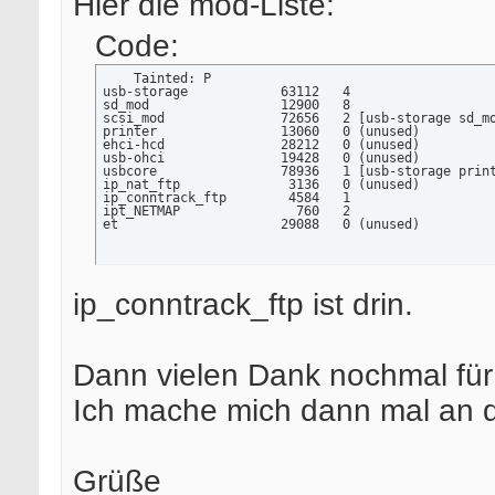
Hier die mod-Liste:
Code:
    Tainted: P  

usb-storage            63112   4

sd_mod                 12900   8

scsi_mod               72656   2 [usb-storage sd_mo
printer                13060   0 (unused)

ehci-hcd               28212   0 (unused)

usb-ohci               19428   0 (unused)

usbcore                78936   1 [usb-storage print
ip_nat_ftp              3136   0 (unused)

ip_conntrack_ftp        4584   1

ipt_NETMAP               760   2

et                     29088   0 (unused)
ip_conntrack_ftp ist drin.
Dann vielen Dank nochmal für 
Ich mache mich dann mal an d
Grüße