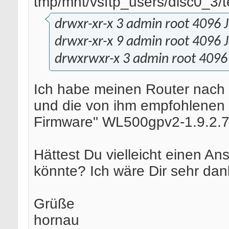
tmp/mnt/vsftp_users/disc0_3/t
drwxr-xr-x 3 admin root 4096 J
drwxr-xr-x 9 admin root 4096 J
drwxrwxr-x 3 admin root 4096 
Ich habe meinen Router nach d
und die von ihm empfohlenen 
Firmware" WL500gpv2-1.9.2.7-d-
Hättest Du vielleicht einen An
könnte? Ich wäre Dir sehr dan
Grüße
hornau