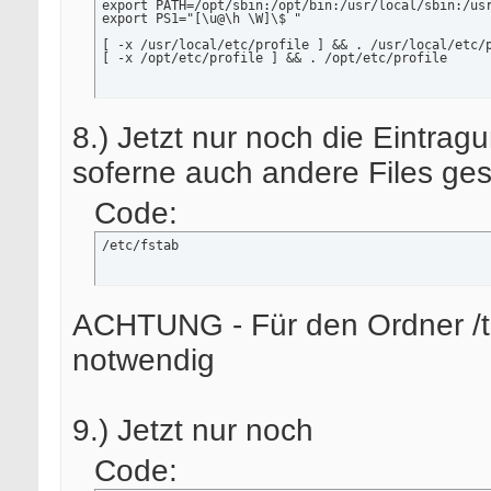
export PATH=/opt/sbin:/opt/bin:/usr/local/sbin:/usr
export PS1="[\u@\h \W]\$ "

[ -x /usr/local/etc/profile ] && . /usr/local/etc/p
[ -x /opt/etc/profile ] && . /opt/etc/profile
8.) Jetzt nur noch die Eintragu
soferne auch andere Files ges
Code:
/etc/fstab
ACHTUNG - Für den Ordner /tm
notwendig
9.) Jetzt nur noch
Code: