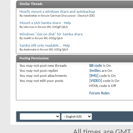
Similar Threads
HowTo mount a windows share and autobackup
By newbiefan in forum German Discussion - Deutsch (DE)
Mount a LAN Samba share - Help
By velcrow in forum WL-500gP Q&A
Windows "size on disk" for Samba share
By JoeW in forum WL-500g Q&A
Samba still only readable ... Help
By deskmate in forum WL-500g Q&A
Posting Permissions
You
may not
post new threads
BB code
is
On
You
may not
post replies
Smilies
are
On
You
may not
post attachments
[IMG]
code is
On
You
may not
edit your posts
[VIDEO]
code is
On
HTML code is
Off
Forum Rules
All times are GMT