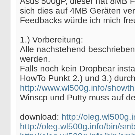
Asus 500gP, dieser hat 8MB F
sich dies auf 4MB Geräten verh
Feedbacks würde ich mich fre
1.) Vorbereitung:
Alle nachstehend beschriebe
werden.
Falls noch kein Dropbear instal
HowTo Punkt 2.) und 3.) durch
http://www.wl500g.info/showt
Winscp und Putty muss auf dem
download:
http://oleg.wl500g.
http://oleg.wl500g.info/bin/s