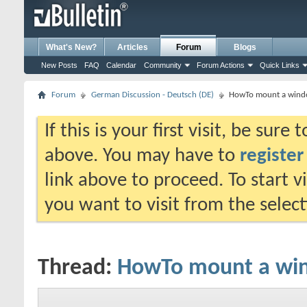
What's New?
Articles
Forum
Blogs
New Posts
FAQ
Calendar
Community
Forum Actions
Quick Links
Forum
German Discussion - Deutsch (DE)
HowTo mount a windo
If this is your first visit, be sure
above. You may have to
register
link above to proceed. To start 
you want to visit from the selec
Thread:
HowTo mount a win