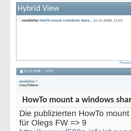
Hybrid View
newbiefan
HowTo mount a windows share...
22-12-2008,
13:33
Previou
22-12-2008,
13:33
newbiefan
Linux-Tinkerer
HowTo mount a windows shar
Die publizierten HowTo mount
für Olegs FW => 9