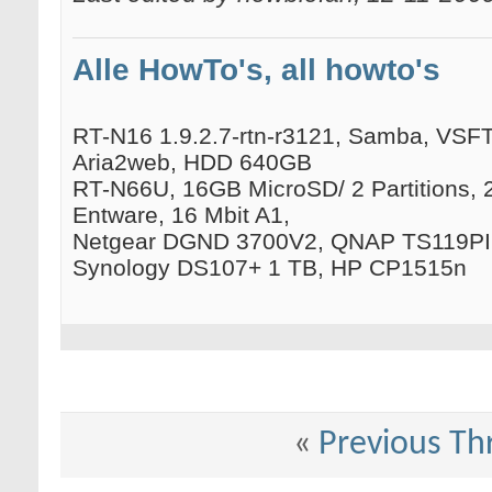
Alle HowTo's, all howto's
RT-N16 1.9.2.7-rtn-r3121, Samba, VSFTP
Aria2web, HDD 640GB
RT-N66U, 16GB MicroSD/ 2 Partitions, 
Entware, 16 Mbit A1,
Netgear DGND 3700V2, QNAP TS119PII
Synology DS107+ 1 TB, HP CP1515n
«
Previous Th