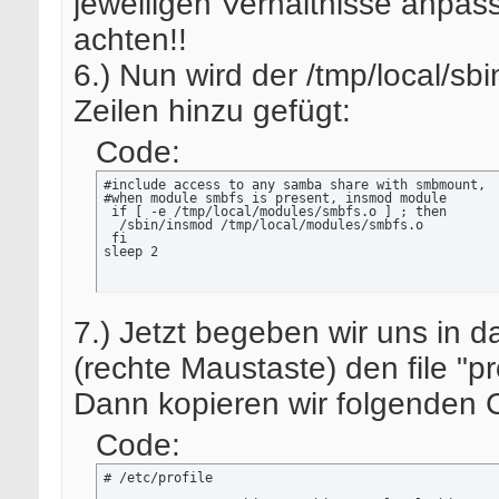
jeweiligen Verhältnisse anpas
achten!!
6.) Nun wird der /tmp/local/sb
Zeilen hinzu gefügt:
Code:
#include access to any samba share with smbmount, 

#when module smbfs is present, insmod module 

 if [ -e /tmp/local/modules/smbfs.o ] ; then

  /sbin/insmod /tmp/local/modules/smbfs.o

 fi

sleep 2
7.) Jetzt begeben wir uns in da
(rechte Maustaste) den file "pro
Dann kopieren wir folgenden C
Code:
# /etc/profile
