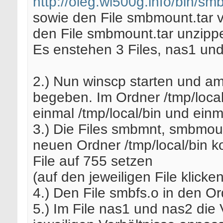
http://oleg.wl500g.info/bin/s
sowie den File smbmount.tar
den File smbmount.tar unzipp
Es enstehen 3 Files, nas1 un
2.) Nun winscp starten und am
begeben. Im Ordner /tmp/local
einmal /tmp/local/bin und einm
3.) Die Files smbmnt, smbmou
neuen Ordner /tmp/local/bin k
File auf 755 setzen
(auf den jeweiligen File klick
4.) Den File smbfs.o in den O
5.) Im File nas1 und nas2 die 