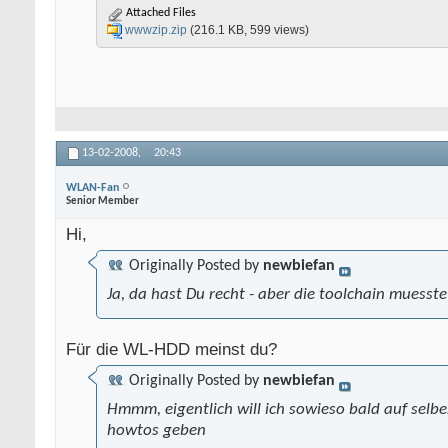
Attached Files
wwwzip.zip
(216.1 KB, 599 views)
13-02-2008,
20:43
WLAN-Fan
Senior Member
Hi,
Originally Posted by
newbiefan
Ja, da hast Du recht - aber die toolchain muesste j
Für die WL-HDD meinst du?
Originally Posted by
newbiefan
Hmmm, eigentlich will ich sowieso bald auf selb
howtos geben