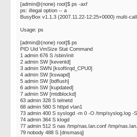
[admin@(none) root]$ ps -axf
ps: illegal option -- a
BusyBox v1.1.3 (2007.11.22-12:25+0000) multi-call
Usage: ps
[admin@(none) root]$ ps
PID Uid VmSize Stat Command
1 admin 676 S /sbin/init
2 admin SW [keventd]
3 admin SWN [ksoftirqd_CPU0]
4 admin SW [kswapd]
5 admin SW [bdflush]
6 admin SW [kupdated]
7 admin SW [mtdblockd]
63 admin 328 S telnetd
68 admin 580 S httpd vlan1
73 admin 400 S syslogd -m 0 -O /tmp/syslog.log -S 
74 admin 364 S klogd
77 admin 512 S nas /tmp/nas.lan.conf /tmp/nas.lan.
79 nobody 488 S [dnsmasq]