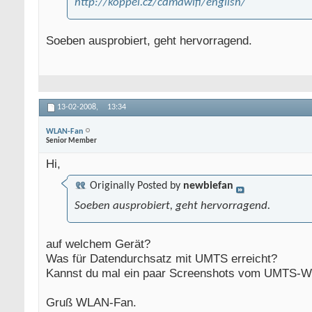
http://koppel.cz/cdmawifi/english/
Soeben ausprobiert, geht hervorragend.
13-02-2008,
13:34
WLAN-Fan
Senior Member
Hi,
Originally Posted by
newbiefan
Soeben ausprobiert, geht hervorragend.
auf welchem Gerät?
Was für Datendurchsatz mit UMTS erreicht?
Kannst du mal ein paar Screenshots vom UMTS-We
Gruß WLAN-Fan.