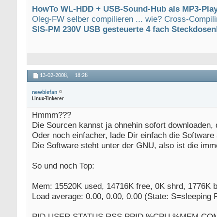
HowTo WL-HDD + USB-Sound-Hub als MP3-Play
Oleg-FW selber compilieren ... wie? Cross-Compili
SIS-PM 230V USB gesteuerte 4 fach Steckdosen
13-02-2008,
18:28
newbiefan
Linux-Tinkerer
Hmmm???
Die Sourcen kannst ja ohnehin sofort downloaden, 
Oder noch einfacher, lade Dir einfach die Software a
Die Software steht unter der GNU, also ist die imme
So und noch Top:
Mem: 15520K used, 14716K free, 0K shrd, 1776K b
Load average: 0.00, 0.00, 0.00 (State: S=sleeping
PID USER STATUS RSS PPID %CPU %MEM C