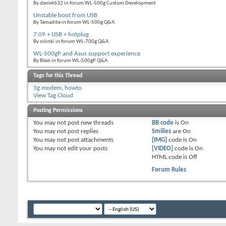
By daniel632 in forum WL-500g Custom Development
Unstable boot from USB
By Tamadite in forum WL-500g Q&A
7.09 + USB + hotplug
By oilinki in forum WL-700g Q&A
WL-500gP and Asus support experience
By Blezi in forum WL-500gP Q&A
Tags for this Thread
3g modem
,
howto
View Tag Cloud
Posting Permissions
You
may not
post new threads
BB code
is
On
You
may not
post replies
Smilies
are
On
You
may not
post attachments
[IMG]
code is
On
You
may not
edit your posts
[VIDEO]
code is
On
HTML code is
Off
Forum Rules