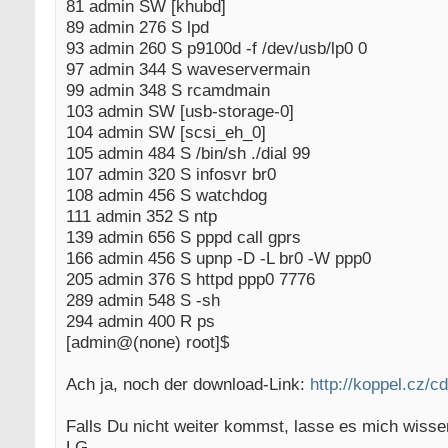
81 admin SW [khubd]
89 admin 276 S lpd
93 admin 260 S p9100d -f /dev/usb/lp0 0
97 admin 344 S waveservermain
99 admin 348 S rcamdmain
103 admin SW [usb-storage-0]
104 admin SW [scsi_eh_0]
105 admin 484 S /bin/sh ./dial 99
107 admin 320 S infosvr br0
108 admin 456 S watchdog
111 admin 352 S ntp
139 admin 656 S pppd call gprs
166 admin 456 S upnp -D -L br0 -W ppp0
205 admin 376 S httpd ppp0 7776
289 admin 548 S -sh
294 admin 400 R ps
[admin@(none) root]$
Ach ja, noch der download-Link:
http://koppel.cz/c
Falls Du nicht weiter kommst, lasse es mich wissen
LG