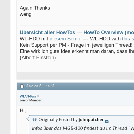
Again Thanks
wengi
Übersicht aller HowTos
---
HowTo Overview (mo
WL-HDD mit
diesem Setup.
--- WL-HDD with
this 
Kein Support per PM - Frage im jeweiligen Thread! 
Eine wirklich gute Idee erkennt man daran, dass i
(Albert Einstein)
06-02-2008,
14:36
WLAN-Fan
Senior Member
Hi,
Originally Posted by
johnpatcher
Infos über das MGB-100 findest du im Thread "