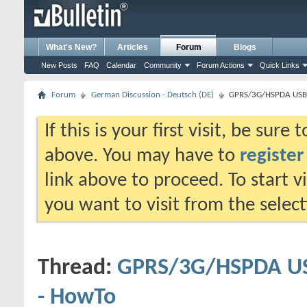
What's New?
Articles
Forum
Blogs
New Posts
FAQ
Calendar
Community
Forum Actions
Quick Links
Forum
German Discussion - Deutsch (DE)
GPRS/3G/HSPDA USB 
If this is your first visit, be sure
above. You may have to
register
link above to proceed. To start 
you want to visit from the selec
Thread:
GPRS/3G/HSPDA US
- HowTo