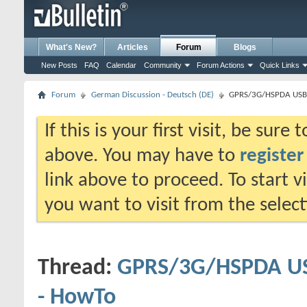
What's New?
Articles
Forum
Blogs
New Posts
FAQ
Calendar
Community
Forum Actions
Quick Links
Forum
German Discussion - Deutsch (DE)
GPRS/3G/HSPDA USB 
If this is your first visit, be sure
above. You may have to
register
link above to proceed. To start 
you want to visit from the selec
Thread:
GPRS/3G/HSPDA US
- HowTo