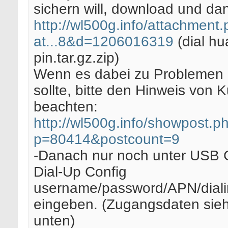
sichern will, download und d
http://wl500g.info/attachment
at...8&d=1206016319
(dial hu
pin.tar.gz.zip)
Wenn es dabei zu Probleme
sollte, bitte den Hinweis von K
beachten:
http://wl500g.info/showpost.p
p=80414&postcount=9
-Danach nur noch unter USB 
Dial-Up Config
username/password/APN/dial
eingeben. (Zugangsdaten sieh
unten)