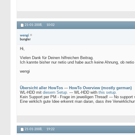
21-01-2008,
10:02
wengi
bungler
Hi,
Vielen Dank für Deinen hilfreichen Beitrag.
Ich kannte bisher nur netio und habe auch keine Ahnung, ob netio
wengi
Übersicht aller HowTos
---
HowTo Overview (mostly german)
WL-HDD mit
diesem Setup.
--- WL-HDD with
this setup.
Kein Support per PM - Frage im jeweiligen Thread! --- No support 
Eine wirklich gute Idee erkennt man daran, dass ihre Verwirklichu
21-01-2008,
19:22