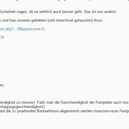
cherheit sagen, ob es wirklich auch besser geht. Das ist nun anders!
s und fuer unseren geliebten (und manchmal gehassten) Asus.
ost.php?...38&postcount=5
378
en,
windigkeit zu messen. Falls man die Geschwindigkeit der Festplatte auch noc
ertragungsgeschwindigkeit!)
ch auf die zu pruefenden Beduerfnisse abgestimmt werden muessen=eure Festpl