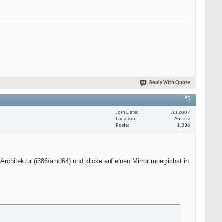
Reply With Quote
#5
Join Date
Jul 2007
Location
Austria
Posts
1,336
Architektur (i386/amd64) und klicke auf einen Mirror moeglichst in