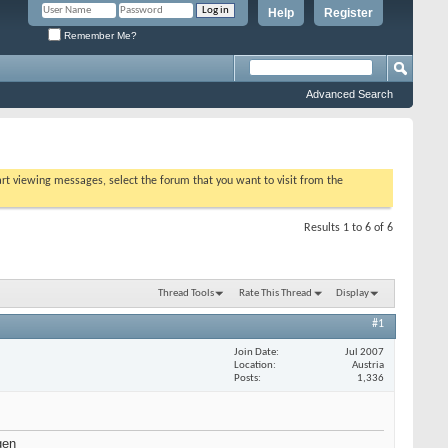
Help
Register
Remember Me?
Advanced Search
tart viewing messages, select the forum that you want to visit from the
Results 1 to 6 of 6
Thread Tools
Rate This Thread
Display
#1
Join Date
Jul 2007
Location
Austria
Posts
1,336
gen