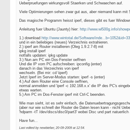
Ueberpruefungen wirkungsvoll Staerken und Schwaechen auf.
Viele Optimierungen sehen zwar gut aus, aber niemand kann mit Si
Das magische Programm heisst iperf, dieses gibt es fuer Window
Anleitung fuer Ubuntu (Jaunty) hier:
http://www.wl500g.info/showp
1.) download
http://www.wintotal.de/Software/inde...b=1052&id=3
und in ein beliebiges (neues) Verzeichnis extrahieren.
2.) iperf am Router installieren (Oleg 1.9.2.7-8) mit
ipkg install iperf
notfalls updaten: ipkg update
3.) Nun am PC ein Dos-Fenster oeffnen
Und die IP vom PC aufschreiben: ipconfig (enter)
danach in das Verzeichnis von iperf
wechseln. (Bei mir: cd \iperf)
Jetzt Iperf im Server-Modus starten: iperf -s (enter)
4.) Auf dem Router eine Console oeffnen,
normal anmelden und 'iperf -c 192.168.x.x' die IP des PC's eingeb
etwas warten.
5.) Am PC im Dos-Fenster iperf mit Ctrl-C beenden.
Wie man sieht, ist es sehr einfach, die Datenuebertragungsgesch
(aber nur wie schnell der Router die Daten lesen kann - nicht Ueb
'hdparm -tT /dev/discs/disc0/part3' wobei Disc und part natuerli
Have fun...
Last edited by newbiefan; 20-09-2009 at
12:54
.