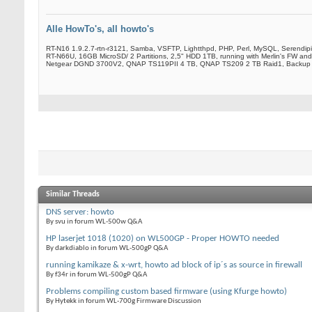
Alle HowTo's, all howto's
RT-N16 1.9.2.7-rtn-r3121, Samba, VSFTP, Lightthpd, PHP, Perl, MySQL, Serendip
RT-N66U, 16GB MicroSD/ 2 Partitions, 2,5" HDD 1TB, running with Merlin's FW and
Netgear DGND 3700V2, QNAP TS119PII 4 TB, QNAP TS209 2 TB Raid1, Backup
Similar Threads
DNS server: howto
By svu in forum WL-500w Q&A
HP laserjet 1018 (1020) on WL500GP - Proper HOWTO needed
By darkdiablo in forum WL-500gP Q&A
running kamikaze & x-wrt, howto ad block of ip´s as source in firewall
By f34r in forum WL-500gP Q&A
Problems compiling custom based firmware (using Kfurge howto)
By Hytekk in forum WL-700g Firmware Discussion