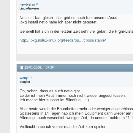
newbiefan
Linux-Tinkerer
Netio ist fast gleich - das gibt es auch fuer unseren Asus:
ipkg install netio habe ich aber nicht getestet.
Generell hat sich in der letzten Zeit sehr viel getan, die Prgm-List
http://ipkg.nslu2-linux.org/feeds/op.../cross/stable/
22-01-2008,
07:39
wengi
bungler
Oh, schön, dass es auch netio gibt.
Leider ist mein Asus immer noch nicht wieder angeschlossen.
Ich mache hier support im Blindflug... :-)
Aber heute werde die Bauarbeiten mehr oder weniger abgeschloss
Spätestens in 14 Tagen hab ich mein Equipment dann wieder am 
Allerdings auch wesentlich weniger Zeit, da unsere Tochter in 11
Vielleicht habe ich vorher mal die Zeit zum spielen.