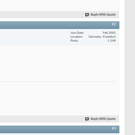
Reply With Quote
#2
Join Date
Feb 2005
Location
Germany - Frankfurt
Posts
1,548
Reply With Quote
#3