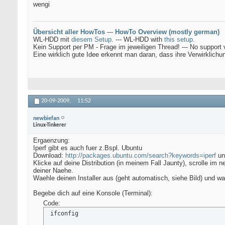
wengi
Übersicht aller HowTos
---
HowTo Overview (mostly german)
WL-HDD mit
diesem Setup.
--- WL-HDD with
this setup.
Kein Support per PM - Frage im jeweiligen Thread! --- No support 
Eine wirklich gute Idee erkennt man daran, dass ihre Verwirklichu
20-09-2009,
11:52
newbiefan
Linux-Tinkerer
Ergaenzung:
Iperf gibt es auch fuer z.Bspl. Ubuntu
Download:
http://packages.ubuntu.com/search?keywords=iperf
und
Klicke auf deine Distribution (in meinem Fall Jaunty), scrolle im
deiner Naehe.
Waehle deinen Installer aus (geht automatisch, siehe Bild) und war
Begebe dich auf eine Konsole (Terminal):
Code:
 ifconfig