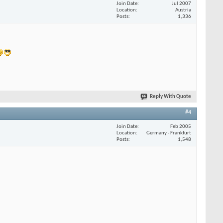
Join Date
Jul 2007
Location
Austria
Posts
1,336
Reply With Quote
#4
Join Date
Feb 2005
Location
Germany - Frankfurt
Posts
1,548