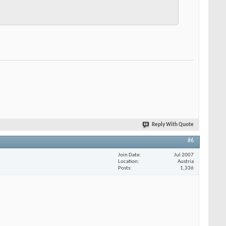
Reply With Quote
#6
Join Date
Jul 2007
Location
Austria
Posts
1,336