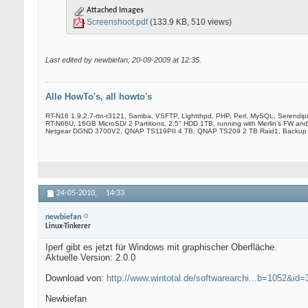
Attached Images
Screenshoot.pdf
(133.9 KB, 510 views)
Last edited by newbiefan; 20-09-2009 at
12:35
.
Alle HowTo's, all howto's
RT-N16 1.9.2.7-rtn-r3121, Samba, VSFTP, Lightthpd, PHP, Perl, MySQL, Serendip
RT-N66U, 16GB MicroSD/ 2 Partitions, 2,5" HDD 1TB, running with Merlin's FW and
Netgear DGND 3700V2, QNAP TS119PII 4 TB, QNAP TS209 2 TB Raid1, Backup
24-05-2010,
14:33
newbiefan
Linux-Tinkerer
Iperf gibt es jetzt für Windows mit graphischer Oberfläche.
Aktuelle Version: 2.0.0
Download von:
http://www.wintotal.de/softwarearchi...b=1052&id
Newbiefan