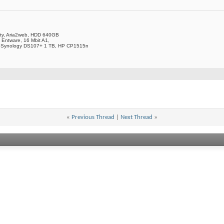
ity, Aria2web, HDD 640GB
 Entware, 16 Mbit A1,
 Synology DS107+ 1 TB, HP CP1515n
«
Previous Thread
|
Next Thread
»