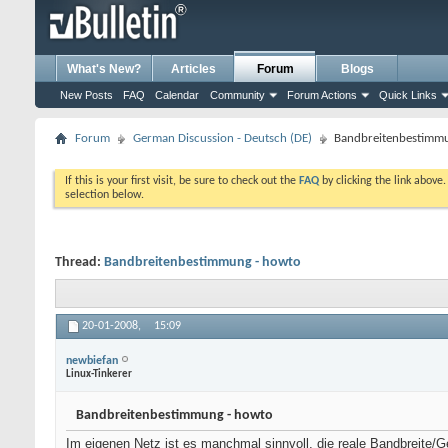
What's New?
Articles
Forum
Blogs
New Posts
FAQ
Calendar
Community
Forum Actions
Quick Links
Forum
German Discussion - Deutsch (DE)
Bandbreitenbestimmu
If this is your first visit, be sure to check out the
FAQ
by clicking the link above
selection below.
Thread:
Bandbreitenbestimmung - howto
20-01-2008,
15:09
newbiefan
Linux-Tinkerer
Bandbreitenbestimmung - howto
Im eigenen Netz ist es manchmal sinnvoll, die reale Bandbreite/G