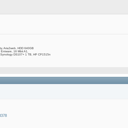
ity, Aria2web, HDD 640GB
 Entware, 16 Mbit A1,
 Synology DS107+ 1 TB, HP CP1515n
=3378