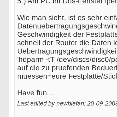
5.) Am PC im Dos-Fenster iper
Wie man sieht, ist es sehr einf
Datenuebertragungsgeschwindi
Geschwindigkeit der Festplatt
schnell der Router die Daten l
Uebertragungsgeschwindigkeit
'hdparm -tT /dev/discs/disc0/p
auf die zu pruefenden Beduer
muessen=eure Festplatte/Stic
Have fun...
Last edited by newbiefan; 20-09-200