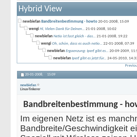
Hybrid View
newbiefan
Bandbreitenbestimmung - howto
20-01-2008,
15:09
wengi
Hi, Vielen Dank für Deinen...
21-01-2008,
10:02
newbiefan
Netio ist fast gleich - das...
21-01-2008,
19:22
wengi
Oh, schön, dass es auch netio...
22-01-2008,
07:39
newbiefan
Ergaenzung: Iperf gibt es...
20-09-2009,
11:
newbiefan
Iperf gibt es jetzt für...
24-05-2010,
14:3
Previou
20-01-2008,
15:09
newbiefan
Linux-Tinkerer
Bandbreitenbestimmung - ho
Im eigenen Netz ist es manchma
Bandbreite/Geschwindigkeit e