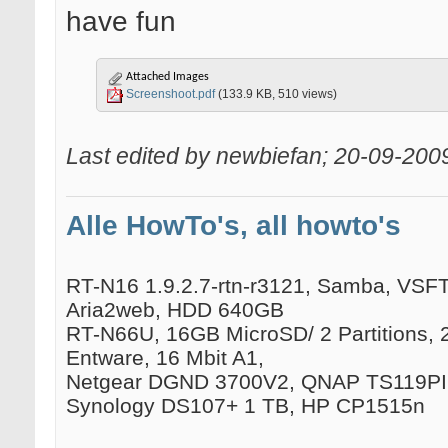
have fun
Attached Images
Screenshoot.pdf
(133.9 KB, 510 views)
Last edited by newbiefan; 20-09-200
Alle HowTo's, all howto's
RT-N16 1.9.2.7-rtn-r3121, Samba, VSFTP
Aria2web, HDD 640GB
RT-N66U, 16GB MicroSD/ 2 Partitions, 
Entware, 16 Mbit A1,
Netgear DGND 3700V2, QNAP TS119PII
Synology DS107+ 1 TB, HP CP1515n