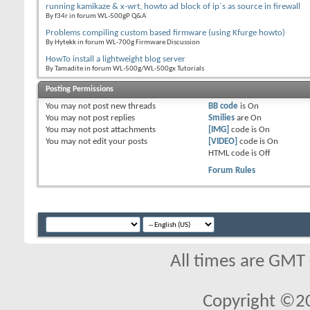
running kamikaze & x-wrt, howto ad block of ip´s as source in firewall
By f34r in forum WL-500gP Q&A
Problems compiling custom based firmware (using Kfurge howto)
By Hytekk in forum WL-700g Firmware Discussion
HowTo install a lightweight blog server
By Tamadite in forum WL-500g/WL-500gx Tutorials
Posting Permissions
You
may not
post new threads
BB code
is
On
You
may not
post replies
Smilies
are
On
You
may not
post attachments
[IMG]
code is
On
You
may not
edit your posts
[VIDEO]
code is
On
HTML code is
Off
Forum Rules
All times are GMT
Copyright ©2