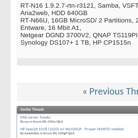
RT-N16 1.9.2.7-rtn-r3121, Samba, VSFTP
Aria2web, HDD 640GB
RT-N66U, 16GB MicroSD/ 2 Partitions, 
Entware, 16 Mbit A1,
Netgear DGND 3700V2, QNAP TS119PII
Synology DS107+ 1 TB, HP CP1515n
«
Previous Th
Similar Threads
DNS server: howto
By svu in forum WL-500w Q&A
HP laserjet 1018 (1020) on WL500GP - Proper HOWTO needed
By darkdiablo in forum WL-500gP Q&A