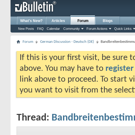
What's New?
Articles
Forum
Blogs
New Posts
FAQ
Calendar
Community
Forum Actions
Quick Links
Forum
German Discussion - Deutsch (DE)
Bandbreitenbestimmu
If this is your first visit, be sure
above. You may have to
register
link above to proceed. To start 
you want to visit from the selec
Thread:
Bandbreitenbestim