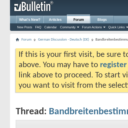
What's New?
Articles
Forum
Blogs
New Posts
FAQ
Calendar
Community
Forum Actions
Quick Links
Forum
German Discussion - Deutsch (DE)
Bandbreitenbestimmu
If this is your first visit, be sure
above. You may have to
register
link above to proceed. To start 
you want to visit from the selec
Thread:
Bandbreitenbestim