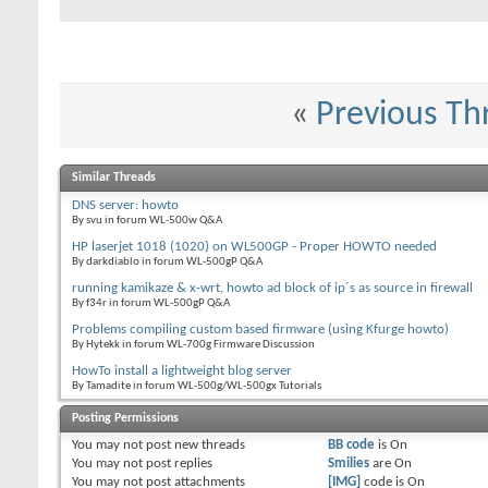
«
Previous Th
Similar Threads
DNS server: howto
By svu in forum WL-500w Q&A
HP laserjet 1018 (1020) on WL500GP - Proper HOWTO needed
By darkdiablo in forum WL-500gP Q&A
running kamikaze & x-wrt, howto ad block of ip´s as source in firewall
By f34r in forum WL-500gP Q&A
Problems compiling custom based firmware (using Kfurge howto)
By Hytekk in forum WL-700g Firmware Discussion
HowTo install a lightweight blog server
By Tamadite in forum WL-500g/WL-500gx Tutorials
Posting Permissions
You
may not
post new threads
BB code
is
On
You
may not
post replies
Smilies
are
On
You
may not
post attachments
[IMG]
code is
On