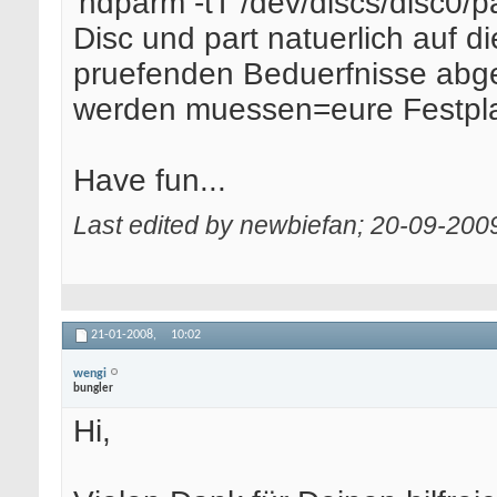
'hdparm -tT /dev/discs/disc0/p
Disc und part natuerlich auf di
pruefenden Beduerfnisse abg
werden muessen=eure Festplat
Have fun...
Last edited by newbiefan; 20-09-200
21-01-2008,
10:02
wengi
bungler
Hi,