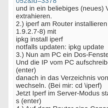
052&id=3378
und in ein beliebiges (neues) 
extrahieren.
2.) iperf am Router installiere
1.9.2.7-8) mit
ipkg install iperf
notfalls updaten: ipkg update
3.) Nun am PC ein Dos-Fenste
Und die IP vom PC aufschreibe
(enter)
danach in das Verzeichnis von
wechseln. (Bei mir: cd \iperf)
Jetzt Iperf im Server-Modus sta
s (enter)