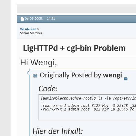
08-05-2008,
14:51
WLAN-Fan
Senior Member
LigHTTPd + cgi-bin Problem
Hi Wengi,
Originally Posted by
wengi
Code:
[admin@blechbuechse root]$ ls -la /opt/etc/in
...

-rwxr-xr-x 1 admin root 3127 May  3 22:28 _S8
-rwxr-xr-x 1 admin root  822 Apr 10 10:46 rc
Hier der Inhalt: