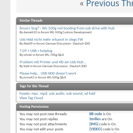
«
Previous Th
Similar Threads
linuxrc bug? - WL-500g not booting from usb drive with hub
By daniel632 in forum WL-500g Custom Development
Usb Hdd nicht mehr erkannt in olegs FW
By Alex09 in forum German Discussion - Deutsch (DE)
7.09 + USB + hotplug
By oilinki in forum WL-700g Q&A
Problem mit Printer und HD am Usb Hub...
By Sidd in forum German Discussion - Deutsch (DE)
Please help... USB HDD doesn't work
By jirina42 in forum WL-500g Q&A
Tags for this Thread
howto
,
mpc
,
mpd
,
usb audio
,
usb sound
,
wl-hdd
View Tag Cloud
Posting Permissions
You
may not
post new threads
BB code
is
On
You
may not
post replies
Smilies
are
On
You
may not
post attachments
[IMG]
code is
On
You
may not
edit your posts
[VIDEO]
code is
On