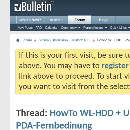
What's New?
Articles
Forum
Blogs
New Posts
FAQ
Calendar
Community
Forum Actions
Quick Links
Forum
German Discussion - Deutsch (DE)
HowTo WL-HDD + USB
If this is your first visit, be sure
above. You may have to
register
link above to proceed. To start 
you want to visit from the selec
Thread:
HowTo WL-HDD + US
PDA-Fernbedinung