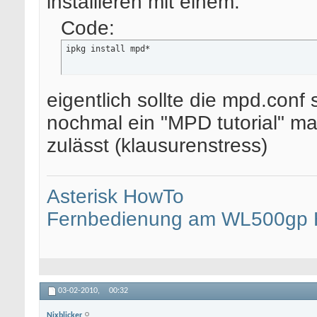
installieren mit einem:
Code:
ipkg install mpd*
eigentlich sollte die mpd.conf
nochmal ein "MPD tutorial" ma
zulässt (klausurenstress)
Asterisk HowTo
Fernbedienung am WL500gp
03-02-2010,
00:32
Nixblicker