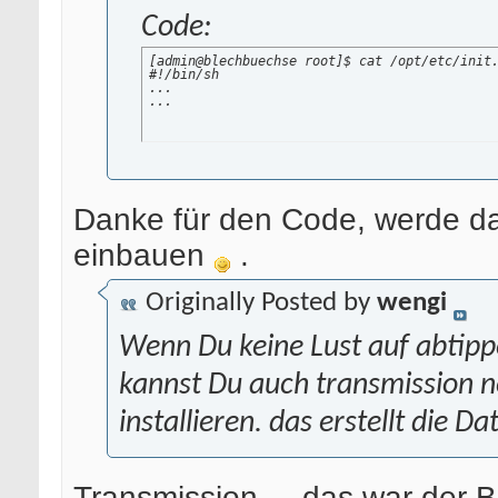
Code:
[admin@blechbuechse root]$ cat /opt/etc/init.
#!/bin/sh

...

...
Danke für den Code, werde da
einbauen
.
Originally Posted by
wengi
Wenn Du keine Lust auf abtipp
kannst Du auch transmission 
installieren. das erstellt die Dat
Transmission ... das war der Bi