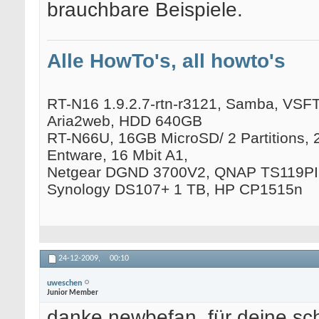
brauchbare Beispiele.
Alle HowTo's, all howto's
RT-N16 1.9.2.7-rtn-r3121, Samba, VSFTP
Aria2web, HDD 640GB
RT-N66U, 16GB MicroSD/ 2 Partitions, 
Entware, 16 Mbit A1,
Netgear DGND 3700V2, QNAP TS119PII
Synology DS107+ 1 TB, HP CP1515n
24-12-2009,
00:10
uweschen
Junior Member
danke newbefan, für deine sch