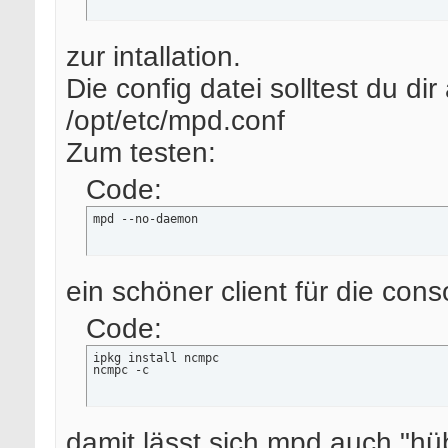
zur intallation.
Die config datei solltest du d
/opt/etc/mpd.conf
Zum testen:
Code:
mpd --no-daemon
ein schöner client für die cons
Code:
ipkg install ncmpc

ncmpc -c
damit lässt sich mpd auch "h