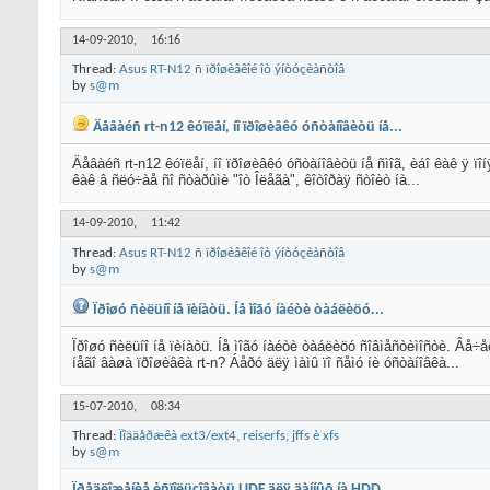
14-09-2010,
16:16
Thread:
Asus RT-N12 ñ ïðîøèâêîé îò ýíòóçèàñòîâ
by
s@m
Äåâàéñ rt-n12 êóïëåí, íî ïðîøèâêó óñòàíîâèòü íå...
Äåâàéñ rt-n12 êóïëåí, íî ïðîøèâêó óñòàíîâèòü íå ñìîã, èáî êàê ÿ ï
êàê â ñëó÷àå ñî ñòàðûìè "îò Îëåãà", êîòîðàÿ ñòîèò íà...
14-09-2010,
11:42
Thread:
Asus RT-N12 ñ ïðîøèâêîé îò ýíòóçèàñòîâ
by
s@m
Ïðîøó ñèëüíî íå ïèíàòü. Íå ìîãó íàéòè òàáëèöó...
Ïðîøó ñèëüíî íå ïèíàòü. Íå ìîãó íàéòè òàáëèöó ñîâìåñòèìîñòè. Âå÷
íåãî âàøà ïðîøèâêà rt-n? Áåðó äëÿ ìàìû ïî ñåìó íè óñòàíîâêà...
15-07-2010,
08:34
Thread:
Ïîääåðæêà ext3/ext4, reiserfs, jffs è xfs
by
s@m
Ïðåäëîæåíèå èñïîëüçîâàòü UDF äëÿ äàííûõ íà HDD