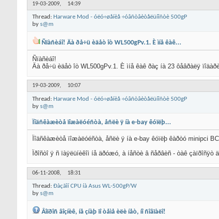
19-03-2009,
14:39
Thread:
Harware Mod - óëó÷øåíèå ÷óâñòâèòåëüíîñòè 500gP
by
s@m
Ñïàñèáî! Äà ðå÷ü èäåò îò WL500gPv.1. È ìíå êàê...
Ñïàñèáî!
Äà ðå÷ü èäåò îò WL500gPv.1. È ìíå êàê ðàç íà 23 ôåâðàëÿ ïîäàðèë
19-03-2009,
10:07
Thread:
Harware Mod - óëó÷øåíèå ÷óâñòâèòåëüíîñòè 500gP
by
s@m
Ïîäñêàæèòå ïîæàëóéñòà, åñëè ÿ íà e-bay êóïëþ...
Ïîäñêàæèòå ïîæàëóéñòà, åñëè ÿ íà e-bay êóïëþ êàðòó minipci BCM
Ïðîñòî ÿ ñ ïàÿëüíèêîì íå äðóæó, à íåñòè â ñåðâèñ - òàê çàïðîñÿò ä
06-11-2008,
18:31
Thread:
Ðàçãîí CPU íà Asus WL-500gP/W
by
s@m
Âîïðîñ âîçíèê, íå çíàþ ïî òåìå èëè íåò, íî ñîâïàëî!