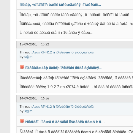
Ïîíèìàþ, ÷òî âîïðîñ òàêîé îáñóæäàëñÿ, íî íàõðàïîì...
Ïîíèìàþ, ÷òî âîïðîñ òàêîé îáñóæäàëñÿ, íî íàõðàïîì ïîèñêîì íå íàøåë.
Ïîäñêàæèòå, êàêîâà ñêîðîñòü çàïèñè è ÷òåíèÿ äàííûõ íà âíåøíåì h
È ñòîèë ëè áðàòü èìåííî n16 åñëè ÿ ðåøó...
15-09-2010,
15:22
Thread:
Asus RT-N12 ñ ïðîøèâêîé îò ýíòóçèàñòîâ
by
s@m
Ïîäòâåðæäàþ äàííóþ ïðîáëåìó ïîñëå èçìåíåíèÿ...
Ïîäòâåðæäàþ äàííóþ ïðîáëåìó ïîñëå èçìåíåíèÿ íàñòðîåê, íî äåâàéñ
Ïîñòàâèë ðåëèç 1.9.2.7-rtn-r2074 è äóìàë, ÷òî ãäå-òî áóäóò íàñòðî
14-09-2010,
16:56
Thread:
Asus RT-N12 ñ ïðîøèâêîé îò ýíòóçèàñòîâ
by
s@m
Ñïàñèáî. Íî óæå ñ äðóãîãî íîóòáóêà ñèæó è ñ...
Ñïàñèáî. Íî óæå ñ äðóãîãî íîóòáóêà ñèæó è ñ äðóãîãî ðîóòåðà. Çà