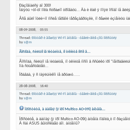
Ðàçîãíàëñÿ äî 300!
Ïàìÿòü ÷òî-òî ïîêà ñòðàøíî òðîãàòü... Äà è êàê ÿ ïîíÿë îñîáî íå âëèÿ
Âñå áûëî îòëè÷íî ïîñëå ïåðâîé ïåðåçàãðóçêè, íî ðåøèë èçìåíèòü íà
08-09-2008,
05:55
Thread:
Ðîóòåð è âíåøíÿÿ Wi-Fi àíòåííà - óâåëè÷åíèå çîíû ïîêðûòèÿ
by
s@m
Ãîñïîäà, ñèëüíî íå ïèòàéòå, íî òêíèòå íîñîì â...
Ãîñïîäà, ñèëüíî íå ïèòàéòå, íî òêíèòå íîñîì â ññûëêó ïðî "íåïðàâè
îíà ñóùåñòâóåò...
Ïðàâäà, ÿ ñ ïàÿëüíèêîì íå äðóæó......
28-08-2008,
16:40
Thread:
Ðîóòåð è âíåøíÿÿ Wi-Fi àíòåííà - óâåëè÷åíèå çîíû ïîêðûòèÿ
by
s@m
Ïðîñòèòå, à äàííàÿ (ÿ ïðî Multico AO-09i) àíòåíà...
Ïðîñòèòå, à äàííàÿ (ÿ ïðî Multico AO-09i) àíòåíà ïîäîéä¸ò ïî ðàçúåì
À ñàì ASUS âûïóñêàåò äîï. àíòåííû?