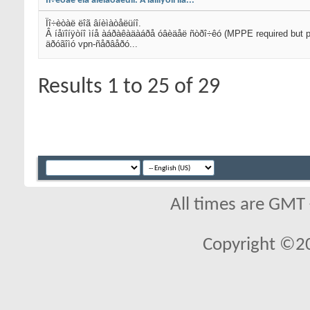
Ïî÷èòàë ëîã âíèìàòåëüíî. Â íåïîíÿòíî ìíå...
Ïî÷èòàë ëîã âíèìàòåëüíî.
Â íåïîíÿòíî ìíå àáðàêàäàáðå óâèäåë ñòðî÷êó (MPPE required but pe
äðóãîìó vpn-ñåðâåðó...
Results 1 to 25 of 29
All times are GMT
Copyright ©2