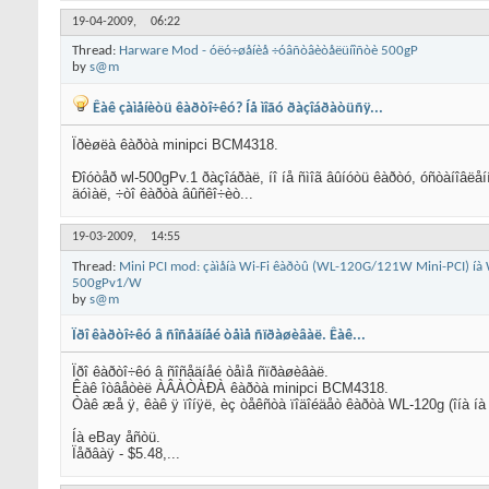
19-04-2009,
06:22
Thread:
Harware Mod - óëó÷øåíèå ÷óâñòâèòåëüíîñòè 500gP
by
s@m
Êàê çàìåíèòü êàðòî÷êó? Íå ìîãó ðàçîáðàòüñÿ...
Ïðèøëà êàðòà minipci BCM4318.
Ðîóòåð wl-500gPv.1 ðàçîáðàë, íî íå ñìîã âûíóòü êàðòó, óñòàíîâëåí
äóìàë, ÷òî êàðòà âûñêî÷èò...
19-03-2009,
14:55
Thread:
Mini PCI mod: çàìåíà Wi-Fi êàðòû (WL-120G/121W Mini-PCI) íà
500gPv1/W
by
s@m
Ïðî êàðòî÷êó â ñîñåäíåé òåìå ñïðàøèâàë. Êàê...
Ïðî êàðòî÷êó â ñîñåäíåé òåìå ñïðàøèâàë.
Êàê îòâåòèë ÀÂÀÒÀÐÀ êàðòà minipci BCM4318.
Òàê æå ÿ, êàê ÿ ïîíÿë, èç òåêñòà ïîäîéäåò êàðòà WL-120g (îíà í
Íà eBay åñòü.
Ïåðâàÿ - $5.48,...