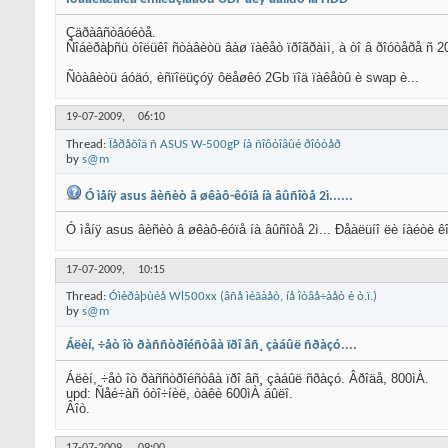
Çäðàâñòâóéòå.
Ñîáèðàþñü òîëüêî ñòàâèòü âàø ïàêåò ïðîãðàìì, à òî â ðîóòåðå ñ 200
Ñòàâèòü áóäó, èñïîëüçóÿ ôëåøêó 2Gb ïîä ïàêåòû è swap è...
19-07-2009,
06:10
Thread:
Ïåðåõîä ñ ASUS W-500gP íà ñîôòîâûé ðîóòåð
by
s@m
Ó ìåíÿ asus âèñèò â øêàô-êóïå íà âûñîòå 2ì......
Ó ìåíÿ asus âèñèò â øêàô-êóïå íà âûñîòå 2ì... Ðåàëüíî ëè íàéòè êî
17-07-2009,
10:15
Thread:
Óìèðàþùèå Wl500xx (âñå ìèãàåò, íå îòâå÷àåò è ò.ï.)
by
s@m
Áëèí, ÷åò îò ðàññòðîéñòâà ïðî âñ¸ çàáûë ñðàçó....
Áëèí, ÷åò îò ðàññòðîéñòâà ïðî âñ¸ çàáûë ñðàçó. Âðîäå, 800ìÀ.
upd: Ñåé÷àñ óòî÷íèë, òàêè 600ìÀ áûëî.
Âîò.