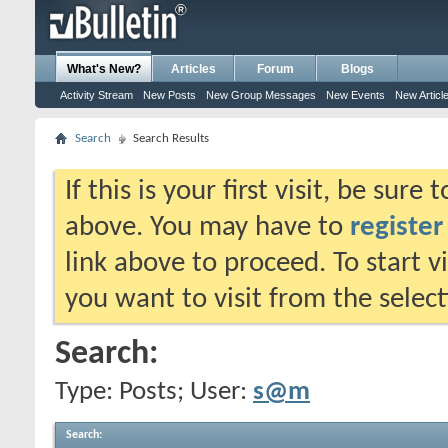
What's New?
Articles
Forum
Blogs
Activity Stream
New Posts
New Group Messages
New Events
New Articl
Search
Search Results
If this is your first visit, be sure
above. You may have to
register
link above to proceed. To start 
you want to visit from the selec
Search:
Type: Posts; User:
s@m
Search
: