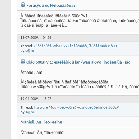
×òî âçÿòü èç N-ñòàíäàðòà?
Â ñâåòå ïîñëåäíèõ ïðîáëåì ñ 500gPv1
Ïîñîâåòóéòå, ïîæàëóéñòà: íà ÷òî îáðàòèòü âíèìàíèå èç ìàðøðóòèçà
ß òàê ïîíèìàþ, â íàëè÷èå...
13-07-2009,
04:26
Thread:
Óìèðàþùèå Wl500xx (âñå ìèãàåò, íå îòâå÷àåò è ò.ï.)
by
s@m
Óìåð 500gPv.1: èíäèêàòîðû lan/wan ãîðÿò, îñòàëüíûå - íåò
Äîáðûå äåíü.
Âîçíèêëà íåïðèÿòíîñòü ñ ðàáîòîé ìàðøðóòèçàòîðà.
Ìîäåëü wl500gPv.1 ñ ïðîøèâêîé îò Îëåãà (âåðñèÿ 1.9.2.7-10), ðàáî
19-04-2009,
15:27
Thread:
Harware Mod - óëó÷øåíèå ÷óâñòâèòåëüíîñòè 500gP
by
s@m
Ñïàñèáî. Âñ¸ ïîëó÷èëîñü!
Ñïàñèáî. Âñ¸ ïîëó÷èëîñü!