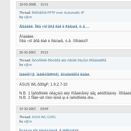
10-03-2008,
15:51
Thread:
Ïîëíîöåííûé PPTP over Automatic-IP
by
s@m
Äîáàâèë. Ïîêà ÷òî âñå êàê è ðàíüøå, ò.å....
Äîáàâèë.
Ïîêà ÷òî âñå êàê è ðàíüøå, ò.å. íîðìàëüíî!
20-10-2007,
19:21
Thread:
Íàñòðîéêè ðîóòåðà äëÿ ñåòåé ðàçíûõ ïðîâàéäåðîâ
by
s@m
ìàãèíôî (ã. ìàãíèòîãîðñê), âûäåëåííûé êàíàë.
ASUS WL-500gP, 1.9.2.7-10
N.B. 1 Íàñòðîéêè óêàçàíû äëÿ ñîåäèíåíèÿ áåç øèôðîâàíèÿ. Ïðîâàéä
N.B. 2 Ñåé÷àñ ïîëó÷åíèå ip è íàñòðîéêà dns...
19-10-2007,
03:09
Thread:
ASUS WL-520G
by
s@m