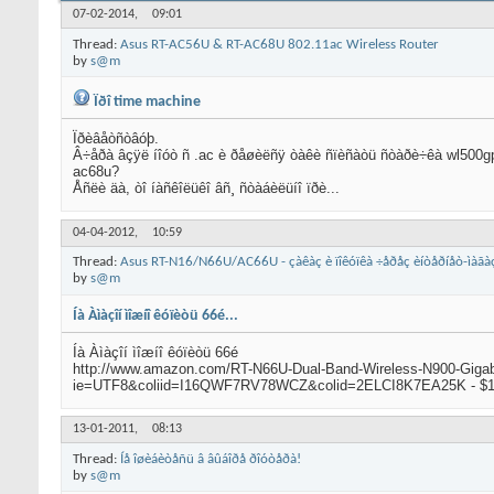
07-02-2014,
09:01
Thread:
Asus RT-AC56U & RT-AC68U 802.11ac Wireless Router
by
s@m
Ïðî time machine
Ïðèâåòñòâóþ.
Â÷åðà âçÿë íîóò ñ .ac è ðåøèëñÿ òàêè ñïèñàòü ñòàðè÷êà wl500gpv
ac68u?
Åñëè äà, òî íàñêîëüêî âñ¸ ñòàáèëüíî ïðè...
04-04-2012,
10:59
Thread:
Asus RT-N16/N66U/AC66U - çàêàç è ïîêóïêà ÷åðåç èíòåðíåò-ìàãà
by
s@m
Íà Àìàçîí ìîæíî êóïèòü 66é...
Íà Àìàçîí ìîæíî êóïèòü 66é
http://www.amazon.com/RT-N66U-Dual-Band-Wireless-N900-Giga
ie=UTF8&coliid=I16QWF7RV78WCZ&colid=2ELCI8K7EA25K - $187
13-01-2011,
08:13
Thread:
Íå îøèáèòåñü â âûáîðå ðîóòåðà!
by
s@m