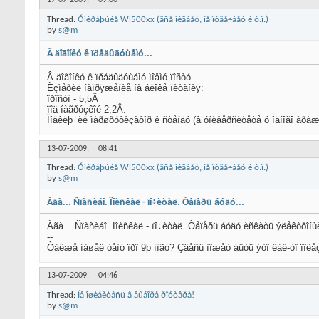
17-07-2009,
09:00
Thread:
Óìèðàþùèå Wl500xx (âñå ìèãàåò, íå îòâå÷àåò è ò.ï.)
by
s@m
Â äîãîíêó ê ïðåäûäóùåìó...
Â äîãîíêó ê ïðåäûäóùåìó ìîåìó ïîñòó.
Èçìåðèë íàïðÿæåíèå íà áëîêå ïèòàíèÿ:
ïðîñòî - 5,5Â
ïîä íàãðóçêîé 2,2Â.
Ïîäêëþ÷èë ìàðøðóòèçàòîð ê ñòåíäó (â óíèâåðñèòåòå ó îäíîãî ãðàæ
13-07-2009,
08:41
Thread:
Óìèðàþùèå Wl500xx (âñå ìèãàåò, íå îòâå÷àåò è ò.ï.)
by
s@m
Àãà... Ñïàñèáî. Ïîèñêàë - ïî÷èòàë. Òåïåðü áóäó...
Àãà... Ñïàñèáî. Ïîèñêàë - ïî÷èòàë. Òåïåðü áóäó èñêàòü ýëåêòðîíùèê
--
Òàêæå íàøåë òåìó ïðî 9þ íîãó? Çäåñü ìîæåò áûòü ýòî êàê-òî ïîëåç
13-07-2009,
04:46
Thread:
Íå îøèáèòåñü â âûáîðå ðîóòåðà!
by
s@m