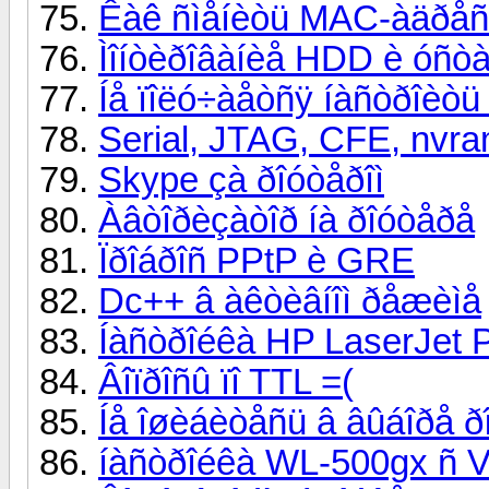
Êàê ñìåíèòü MAC-àäðåñ
Ìîíòèðîâàíèå HDD è óñòà
Íå ïîëó÷àåòñÿ íàñòðîèòü
Serial, JTAG, CFE, nvram
Skype çà ðîóòåðîì
Àâòîðèçàòîð íà ðîóòåðå
Ïðîáðîñ PPtP è GRE
Dc++ â àêòèâíîì ðåæèìå
Íàñòðîéêà HP LaserJet
Âîïðîñû ïî TTL =(
Íå îøèáèòåñü â âûáîðå ð
íàñòðîéêà WL-500gx ñ VP