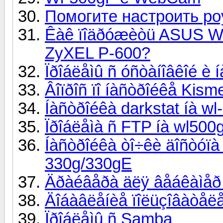
Помогите настроить р
Êàê ïîäðóæèòü ASUS WL
ZyXEL P-600?
Ïðîáëåìû ñ óñòàíîâêîé è
Âîïðîñ ïî íàñòðîéêå Kisme
Íàñòðîéêà darkstat íà wl
Ïðîáëåìà ñ FTP íà wl500
Íàñòðîéêà òî÷êè äîñòóïà
330g/330gE
Äðàéâåðà äëÿ âåáêàìåð (
Äîáàâëåíèå ïîëüçîâàòåë
Ïðîáëåìû ñ Samba