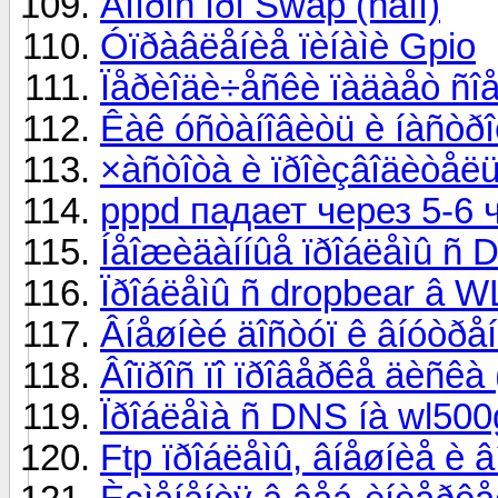
Âîïðîñ ïðî Swap (ñâîï)
Óïðàâëåíèå ïèíàìè Gpio
Ïåðèîäè÷åñêè ïàäàåò ñîå
Êàê óñòàíîâèòü è íàñòð
×àñòîòà è ïðîèçâîäèòåë
pppd падает через 5-6 
Íåîæèäàííûå ïðîáëåìû ñ
Ïðîáëåìû ñ dropbear â W
Âíåøíèé äîñòóï ê âíóòðå
Âîïðîñ ïî ïðîâåðêå äèñêà
Ïðîáëåìà ñ DNS íà wl500
Ftp ïðîáëåìû, âíåøíèå è â