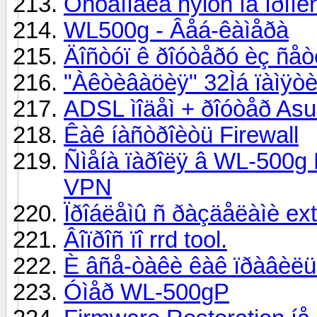
Óñòàíîâêà nylon íå ïðîï
WL500g - Âåá-êàìåðà
Äîñòóï ê ðîóòåðó èç ñå
"Àêòèâàöèÿ" 32Ìá ïàìÿò
ADSL ìîäåì + ðîóòåð As
Êàê íàñòðîèòü Firewall
Ñìåíà ïàðîëÿ â WL-500g 
VPN
Ïðîáëåìû ñ ðàçäåëàìè ex
Âîïðîñ ïî rrd tool.
È âñå-òàêè êàê ïðàâèëüíî
Óìåð WL-500gP