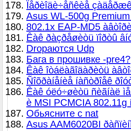
Ïåðèîäè÷åñêèå çàäåðæêè
Asus WL-500g Premium
802.1x EAP-MD5 àâòîðè
Êàê ðàçðåøèòü ïîðòû âí
Dropаются Udp
Бага в прошивке -pre4?
Êàê îòáëàãîäàðèòü àâòî
Ñîõðàíåíèå íàñòðîåê ð
Êàê óëó÷øèòü ñèãíàë ì
è MSI PCMCIA 802.11g í
Обьясните с nat
Asus AAM6020BI ðàñïèí