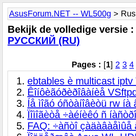
AsusForum.NET -- WL500g
> Rus
Bekijk de volledige versie 
РУССКИЙ (RU)
Pages :
[
1
]
2
3
4
ebtables è multicast iptv ï
Êîíôèãóðèðîâàíèå VSftp
Íå ìîãó óñòàíîâèòü rw íà 
Ïîìîãèòå ÷àéíèêó ñ íàñòð
FAQ: ÷àñòî çàäàâàåìûå 