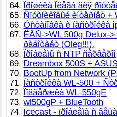
Ïðîøèêà Îëåãà äëÿ ðîóò
Ñïóòíèêîâûé èíòåðíåò 
Óñòàíîâêà è íàñòðîéêà i
ËÂÑ->WL 500g Delux-> W
ðàáîòàåò (Oleg!!!).
Ïðîáëåìû ñ NTP ñåðâåðîì
Dreambox 500S + ASU
BootUp from Network (
Íàñòðîéêà WL-500 + Ñò
Ïîääåðæêà WL-550gE
wl500gP + BlueTooth
Icecast - ïðîáëåìà ñ âå