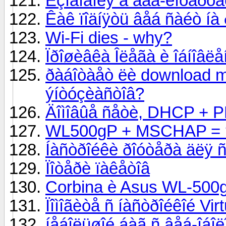
Èçìåíåíèÿ â âåá-èíòåðô
Êàê ïîäíÿòü âåá ñàéò íà
Wi-Fi dies - why?
Ïðîøèâêà Îëåãà è îáíîâë
ðàáîòàåò ëè download ma
ýíòóçèàñòîâ?
Äîìîâûå ñåòè, DHCP +
WL500gP + MSCHAP = 
Íàñòðîéêè ðîóòåðà äëÿ 
Ïîòåðè ïàêåòîâ
Corbina è Asus WL-500
Ïîìîãèòå ñ íàñòðîéêîé Vir
íåáîëüøîé áàã ñ âåá-îáîë