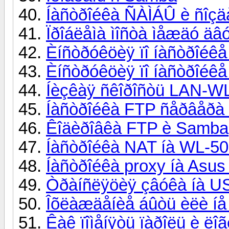
Íàñòðîéêà ÑÀÌÁÛ è ñîçä
Ïðîáëåìà ìîñòà ìåæäó äâ
Èíñòðóêöèÿ ïî íàñòðîéê
Èíñòðóêöèÿ ïî íàñòðîéêå
Íèçêàÿ ñêîðîñòü LAN-W
Íàñòðîéêà FTP ñåðâåðà
Êîäèðîâêà FTP è Samba
Íàñòðîéêà NAT íà WL-500
Íàñòðîéêà proxy íà Asu
Òðàíñëÿöèÿ çâóêà íà US
Îõëàæäåíèå áûòü èëè íå
Êàê ïîìåíÿòü ïàðîëü è ëî