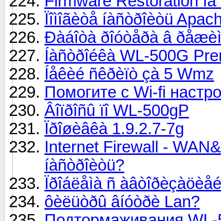
Firmware Restoration íå
Ïîìîãèòå íàñòðîèòü Apac
Ðàáîòà ðîóòåðà â ðåæè
Íàñòðîéêà WL-500G Prem
Íåêèé ñêðèïò çà 5 Wmz
Помогите с Wi-fi настро
Âîïðîñû ïî WL-500gP
Ïðîøèâêà 1.9.2.7-7g
Internet Firewall - WAN&
íàñòðîèòü?
Ïðîáëåìà ñ àâòîðèçàöèåé
ôèëüòðû âíóòðè Lan?
Подтормаживания WL-5