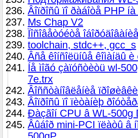
Âîïðîñû ïî ðàáîòå PHP íà
Ms Chap V2
Ïîñîâåòóéòå îáîðóäîâàíè
toolchain, stdc++, gcc_s
Âñå êîíñîëüíûå êîìàíäû è
Íå ìîãó çàïóñòèòü wl-50
7e.trx
Âîññòàíîâëåíèå ïðîøèâê
Âîïðîñû ïî ïèòàíèþ ðîóòåð
Ðàçãîí CPU â WL-500g D
Âûáîð mini-PCI ïëàòû â 
500gP