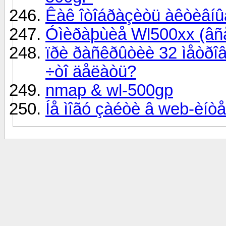
Êàê îòîáðàçèòü àêòèâíûå
Óìèðàþùèå Wl500xx (âñå 
ïðè ðàñêðûòèè 32 ìåòðîâ 
÷òî äåëàòü?
nmap & wl-500gp
Íå ìîãó çàéòè â web-èíò