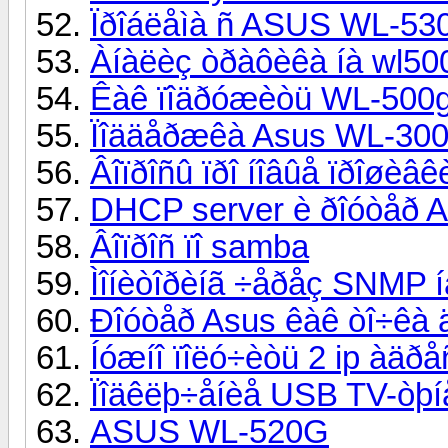
Ïðîáëåìà ñ ASUS WL-53
Àíàëèç òðàôèêà íà wl5
Êàê ïîäðóæèòü WL-500g
Ïîääåðæêà Asus WL-30
Âîïðîñû ïðî íîâûå ïðîøèâê
DHCP server è ðîóòåð 
Âîïðîñ ïî samba
Ìîíèòîðèíã ÷åðåç SNMP í
Ðîóòåð Asus êàê òî÷êà 
Íóæíî ïîëó÷èòü 2 ip àäðå
Ïîäêëþ÷åíèå USB TV-òþí
ASUS WL-520G