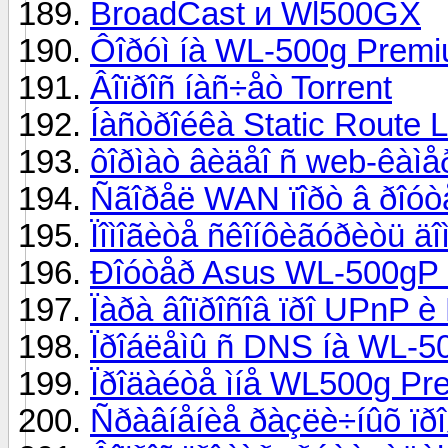
BroadCast и Wl500GX
Ôîðóì íà WL-500g Prem
Âîïðîñ íàñ÷åò Torrent
Íàñòðîéêà Static Route L
ôîðìàò âèäåî ñ web-êàìå
Ñãîðåë WAN ïîðò â ðîó
Ïîìîãèòå ñêîíôèãóðèòü ä
Ðîóòåð Asus WL-500gP 
Ïàðà âîïðîñîâ ïðî UPnP 
Ïðîáëåìû ñ DNS íà WL-5
Ïðîäàéòå ìíå WL500g P
Ñðàâíåíèå ðàçëè÷íûõ ïð