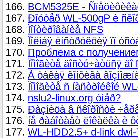
BCM5325E - Ñïåöèôèêà
Ðîóòåð WL-500gP è ñêîð
Ìîíòèðîâàíèå NFS
Ïîëíàÿ èíñòðóêöèÿ ïî óñò
Проблема с получением
Ïîìîãèòå äîñòó÷àòüñÿ äî 
À òàêàÿ êîíôèãà âîçìîæíà
Ïîìîãèòå ñ íàñòðîéêîé W
nslu2-linux.org óìåð?
Ðàçíèöà â ñêîðîñòè ÷åðå
íå ðàáîòàåò ëîêàëêà è ô
WL-HDD2.5+ d-link dwl