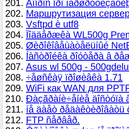
Âîïðîñ ïðî ìàðøðóòèçàöè
Маршрутизация сервер
Vsftpd è utf8
Ïîääåðæêà WL500g Pre
Øèðîêîâåùàòåëüíûé Net
Íàñòðîéêà ðîóòåðà â ðå
Asus wl 500g - 500gdelu
÷åøñêàÿ ïðîøèâêà 1.71
WiFi как WAN для PPTP.
Ðàçãðàíè÷åíèå äîñòóïà 
íå äàåò ðåäàêòèðîâàòü
FTP ñåðâåð.