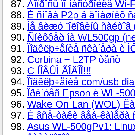
Âîïðîñû ïî íàñòðîéêå Wi-
È ñíîâà P2p â äîìàøíèõ ñ
Íå âèæó ïîëîâèíû ñàéòîâ 
Ñíèôôåð íà WL500gp (ne
Ïîäêëþ÷åíèå ñêàíåðà è 
Corbina + L2TP òåñò
C ÍÎÂÛÌ ÃÎÄÎÌ!!!
Ïîäêëþ÷åíèå com/usb dial
Ïðèíòåð Epson è WL-50
Wake-On-Lan (WOL) Êà
È âñå-òàêè âåá-êàìåðà 
Asus WL-500gPv1: Linu