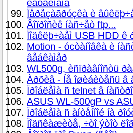
êàòàëîãîâ
Ïåðåçàãðóçêà è âûêëþ÷å
Âîïðîñèê íàñ÷åò ftp...
Ïîäêëþ÷àåì USB HDD ê 
Motion - ócòàíîâêà è íàñ
âåáêàìåð
WL500g, èñïðàâíîñòü ðà
Àðõèâ - Íå îøèáèòåñü â 
Ïðîáëåìà ñ telnet â íàñò
ASUS WL-500gP vs AS
Ïðîáëåìà ñ àíòåííîé íà ðî
Ïîäñêàæèòå, ÷òî ýòîò ëîã