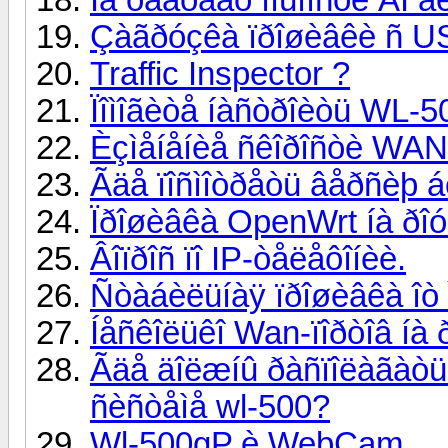
Çàãðóçêà ïðîøèâêè ñ U
Traffic Inspector ?
Ïîìîãèòå íàñòðîèòü WL-
Èçìåíåíèå ñêîðîñòè WA
Ãäå ïîñìîòðåòü âåðñèþ á
Ïðîøèâêà OpenWrt íà ðî
Âîïðîñ ïî IP-òåëåôîíèè.
Ñòàáèëüíàÿ ïðîøèâêà îò 
Íåñêîëüêî Wan-ïîðòîâ íà
Ãäå äîëæíû ðàñïîëàãàòüñ
ñèñòåìå wl-500?
Wl-500gP è WebCam