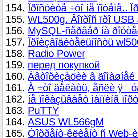
Ïðîñòèòå ÷òî íå ïîòåìå.. 
WL500g. Âîïðîñ ïðî USB
MySQL-ñåðâåð íà ðîóòå
Ïðîèçâîäèòåëüíîñòü wl5
Radio Power
перед покупкой
Àâòîðèçàöèè â äîìàøíåé
À ÷òî äåëàòü, åñëè ÿ _
íå ïîêàçûâàåò ìàïïèíã ïîð
PuTTY
ASUS WL566gM
Òîððåíò-êëèåíò ñ Web-è