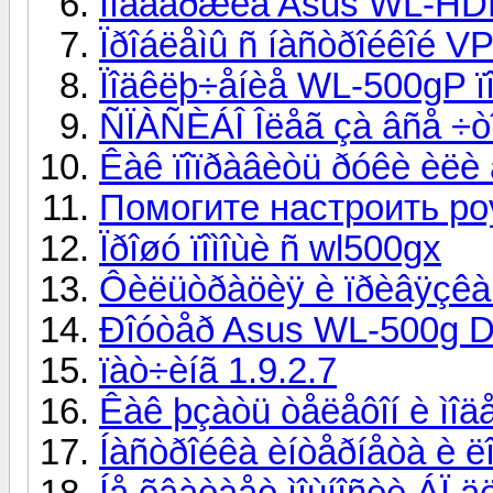
Ïîääåðæêà Asus WL-HDD
Ïðîáëåìû ñ íàñòðîéêîé 
Ïîäêëþ÷åíèå WL-500gP ï
ÑÏÀÑÈÁÎ Îëåã çà âñå ÷òî
Êàê ïîïðàâèòü ðóêè èëè à
Помогите настроить ро
Ïðîøó ïîìîùè ñ wl500gx
Ôèëüòðàöèÿ è ïðèâÿçêà 
Ðîóòåð Asus WL-500g D
ïàò÷èíã 1.9.2.7
Êàê þçàòü òåëåôîí è ìîäå
Íàñòðîéêà èíòåðíåòà è ë
Íå õâàòàåò ìîùíîñòè ÁÏ 