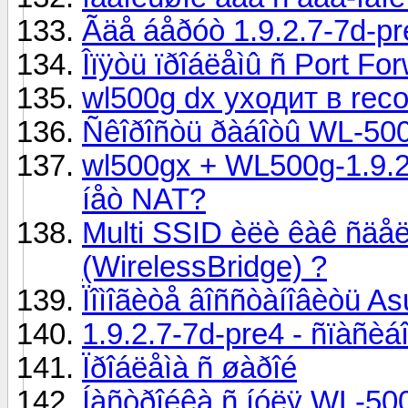
Ãäå áåðóò 1.9.2.7-7d-pr
Îïÿòü ïðîáëåìû ñ Port Fo
wl500g dx уходит в rec
Ñêîðîñòü ðàáîòû WL-50
wl500gx + WL500g-1.9.2.
íåò NAT?
Multi SSID èëè êàê ñäå
(WirelessBridge) ?
Ïîìîãèòå âîññòàíîâèòü 
1.9.2.7-7d-pre4 - ñïàñèáî
Ïðîáëåìà ñ øàðîé
Íàñòðîéêà ñ íóëÿ WL-500