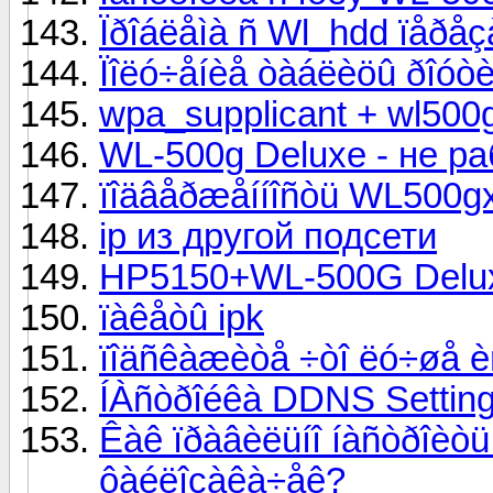
Ïðîáëåìà ñ Wl_hdd ïåð
Ïîëó÷åíèå òàáëèöû ðîóòè
wpa_supplicant + wl500
WL-500g Deluxe - не ра
ïîäâåðæåííîñòü WL500g
ip из другой подсети
HP5150+WL-500G Deluxe
ïàêåòû ipk
ïîäñêàæèòå ÷òî ëó÷øå è
ÍÀñòðîéêà DDNS Settin
Êàê ïðàâèëüíî íàñòðîèò
ôàéëîçàêà÷åê?