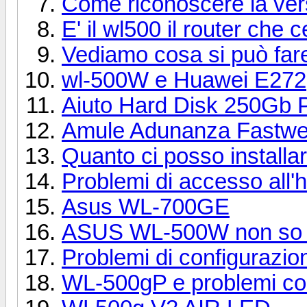
Come riconoscere la ver
E' il wl500 il router che 
Vediamo cosa si può fare
wl-500W e Huawei E272
Aiuto Hard Disk 250Gb P
Amule Adunanza Fastw
Quanto ci posso installa
Problemi di accesso all'h
Asus WL-700GE
ASUS WL-500W non so pr
Problemi di configur
WL-500gP e problemi co