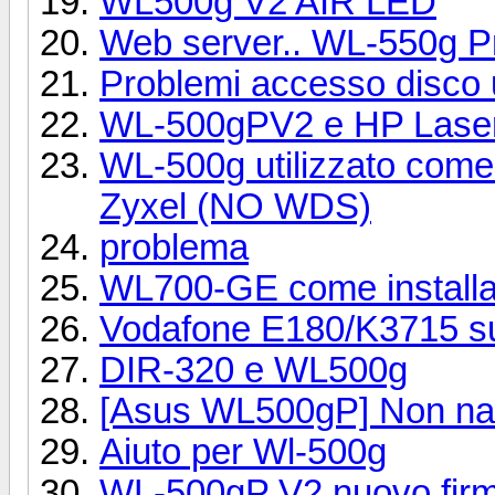
WL500g V2 AIR LED
Web server.. WL-550g 
Problemi accesso disco
WL-500gPV2 e HP Laserje
WL-500g utilizzato come
Zyxel (NO WDS)
problema
WL700-GE come installa
Vodafone E180/K3715 
DIR-320 e WL500g
[Asus WL500gP] Non na
Aiuto per Wl-500g
WL-500gP V2 nuovo fir